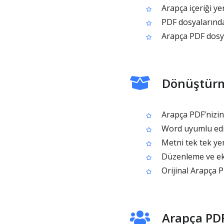
Arapça içeriği y
PDF dosyalarınd
Arapça PDF dosya
Dönüştürm
Arapça PDF’nizin 
Word uyumlu edit
Metni tek tek ye
Düzenleme ve ekip
Orijinal Arapça P
Arapça PDF