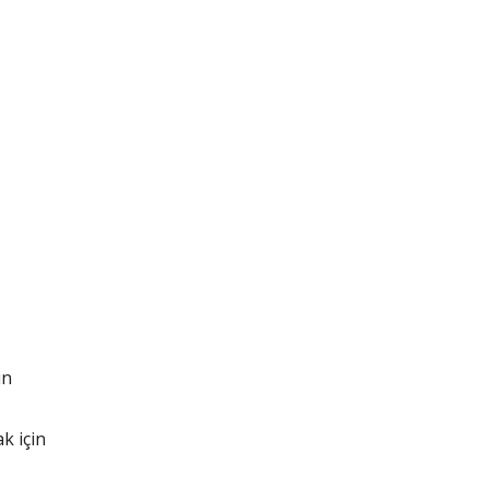
in
k için