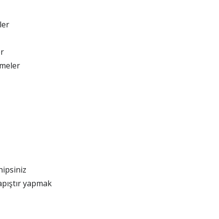
ler
r
tmeler
ipsiniz
apıştır yapmak