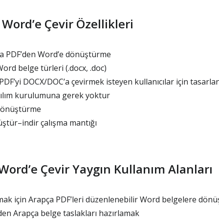
Word’e Çevir Özellikleri
ça PDF’den Word’e dönüştürme
ord belge türleri (.docx, .doc)
PDF’yi DOCX/DOC’a çevirmek isteyen kullanıcılar için tasarla
ılım kurulumuna gerek yoktur
 dönüştürme
ştür–indir çalışma mantığı
Word’e Çevir Yaygın Kullanım Alanları
k için Arapça PDF’leri düzenlenebilir Word belgelere dön
den Arapça belge taslakları hazırlamak