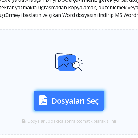
i tekrar yazmakla uğraşmadan kopyalamak, düzenlemek veya 
nüştürmeyi başlatın ve çıkan Word dosyasını indirip MS Word
Dosyaları Seç
Dosyalar 30 dakika sonra otomatik olarak silinir