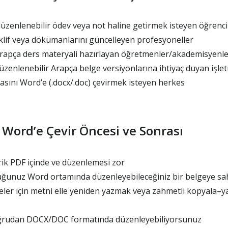
üzenlenebilir ödev veya not haline getirmek isteyen öğrenci
klif veya dökümanlarını güncelleyen profesyoneller
rapça ders materyali hazırlayan öğretmenler/akademisyenle
 düzenlenebilir Arapça belge versiyonlarına ihtiyaç duyan işle
sını Word’e (.docx/.doc) çevirmek isteyen herkes
Word’e Çevir Öncesi ve Sonrası
rik PDF içinde ve düzenlemesi zor
duğunuz Word ortamında düzenleyebileceğiniz bir belgeye sah
ler için metni elle yeniden yazmak veya zahmetli kopyala–y
oğrudan DOCX/DOC formatında düzenleyebiliyorsunuz