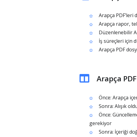
Arapça PDF’leri d
Arapça rapor, te
Düzenlenebilir A
İş süreçleri için
Arapça PDF dosya
Arapça PDF 
Önce: Arapça içe
Sonra: Alışık ol
Önce: Güncelleme
gerekiyor
Sonra: İçeriği d