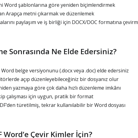
eni Word şablonlarına göre yeniden biçimlendirmek
an Arapça metni çıkarmak ve düzenlemek
larını paylaşım ve iş birliği için DOCX/DOC formatına çevir
e Sonrasında Ne Elde Edersiniz?
Word belge versiyonunu (.docx veya .doc) elde edersiniz
örlerde açıp düzenleyebileceğiniz bir dosyanız olur
niden yazmaya göre çok daha hızlı düzenleme imkânı
 çalışması için uygun, pratik bir format
DF’den türetilmiş, tekrar kullanılabilir bir Word dosyası
 Word’e Çevir Kimler İçin?