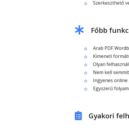
Szerkeszthető v
Főbb funkc
Arab PDF Wordbe
Kimeneti formát
Olyan felhasznál
Nem kell semmit 
Ingyenes online 
Egyszerű folyamat
Gyakori fel