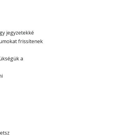
gy jegyzetekké
umokat frissítenek
ükségük a
ni
etsz