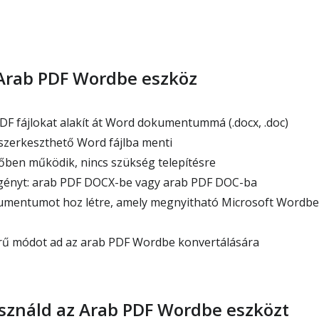
 Arab PDF Wordbe eszköz
F fájlokat alakít át Word dokumentummá (.docx, .doc)
szerkeszthető Word fájlba menti
ben működik, nincs szükség telepítésre
 igényt: arab PDF DOCX-be vagy arab PDF DOC-ba
mentumot hoz létre, amely megnyitható Microsoft Wordben
rű módot ad az arab PDF Wordbe konvertálására
ználd az Arab PDF Wordbe eszközt