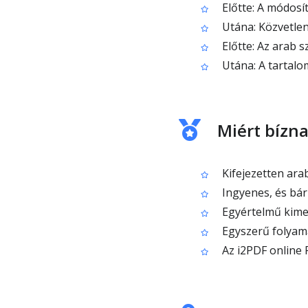
Előtte: A módosí
Utána: Közvetle
Előtte: Az arab 
Utána: A tartal
Miért bízn
Kifejezetten ara
Ingyenes, és bá
Egyértelmű kimen
Egyszerű folyam
Az i2PDF online 