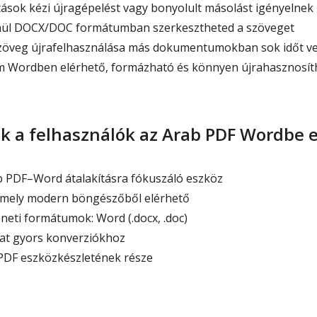
tások kézi újragépelést vagy bonyolult másolást igényelnek
nül DOCX/DOC formátumban szerkesztheted a szöveget
szöveg újrafelhasználása más dokumentumokban sok időt ve
om Wordben elérhető, formázható és könnyen újrahasznosít
ak a felhasználók az Arab PDF Wordbe 
b PDF–Word átalakításra fókuszáló eszköz
rmely modern böngészőből elérhető
eti formátumok: Word (.docx, .doc)
at gyors konverziókhoz
PDF eszközkészletének része