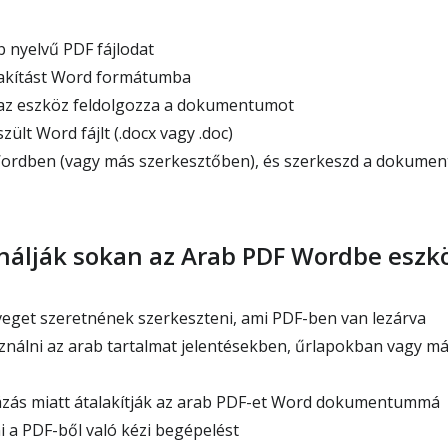
b nyelvű PDF fájlodat
alakítást Word formátumba
az eszköz feldolgozza a dokumentumot
zült Word fájlt (.docx vagy .doc)
rdben (vagy más szerkesztőben), és szerkeszd a dokume
nálják sokan az Arab PDF Wordbe eszk
eget szeretnének szerkeszteni, ami PDF-ben van lezárva
ználni az arab tartalmat jelentésekben, űrlapokban vagy m
ás miatt átalakítják az arab PDF-et Word dokumentummá
i a PDF-ből való kézi begépelést