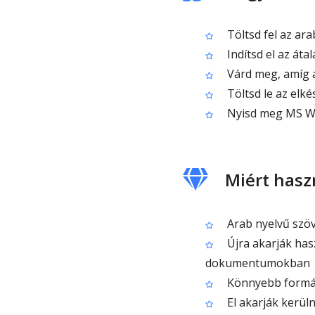
Töltsd fel az ara
Indítsd el az át
Várd meg, amíg 
Töltsd le az elkés
Nyisd meg MS Wo
Miért hasz
Arab nyelvű szöv
Újra akarják has
dokumentumokban
Könnyebb formáz
El akarják kerüln