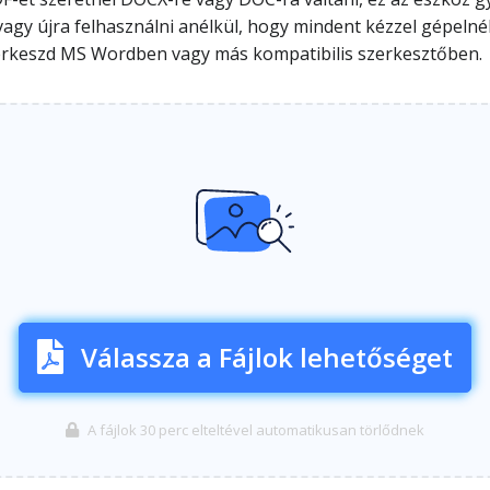
agy újra felhasználni anélkül, hogy mindent kézzel gépelnél b
s szerkeszd MS Wordben vagy más kompatibilis szerkesztőben.
Válassza a Fájlok lehetőséget
A fájlok 30 perc elteltével automatikusan törlődnek