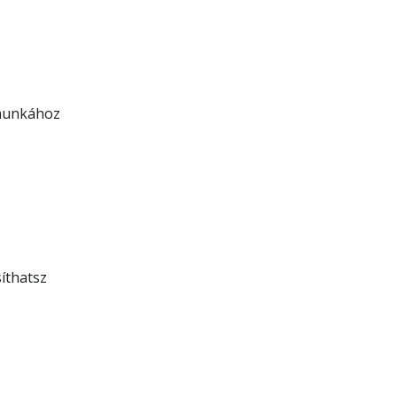
munkához
íthatsz