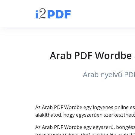
Arab PDF Wordbe 
Arab nyelvű PD
Az Arab PDF Wordbe egy ingyenes online esz
alakíthatod, hogy egyszerűen szerkeszthet
Az Arab PDF Wordbe egy egyszerű, böngész
formátumba (.docx, .doc) alakítja. Ha arab 