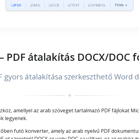
Több »
i2PDF
i2IMG
i2OCR
i2TEXT
i2SYMBOL
– PDF átalakítás DOCX/DOC 
F gyors átalakítása szerkeszthető Wo
✧
köz, amellyel az arab szöveget tartalmazó PDF fájlokat M
ők legyenek.
őben futó konverter, amely az arab nyelvű PDF dokument
PDF-et szeretnél DOCX-re vagy DOC-ra váltani, ez az eszköz g