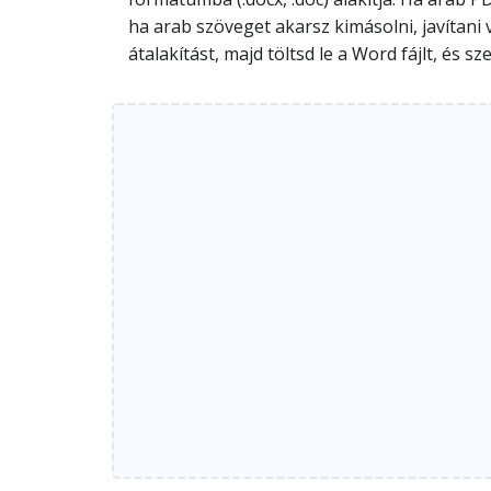
ha arab szöveget akarsz kimásolni, javítani v
átalakítást, majd töltsd le a Word fájlt, é