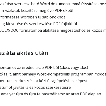
lakítása szerkeszthető Word dokumentummá frissítésekhez
-vázlatok készítése meglévő PDF-ekből
aformázása Wordben új sablonokhoz
eg kinyerése és szerkesztése PDF fájlokból
 DOCX/DOC formátumba alakítása megosztáshoz és közös 
az átalakítás után
tumot az eredeti arab PDF-ből (.docx vagy .doc)
ő fájlt, amit bármely Word-kompatibilis programban módos
ntumszerkesztést a kézi újragépeléshez képest
umot javításra és közös szerkesztésre
 amelyet újra és újra felhasználhatsz az arab PDF alapján