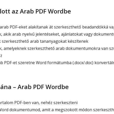
lott az Arab PDF Wordbe
arab PDF-eket alakítanak át szerkeszthető beadandókká va
akik arab nyelvű jelentéseket, ajánlatokat vagy dokument
 szerkeszthető arab tananyagokat készítenek
k, amelyeknek szerkeszthető arab dokumentumokra van sz
z
ab PDF-et szeretne Word formátumba (.docx/.doc) konvertál
utána – Arab PDF Wordbe
tartalom PDF-ben van, nehéz szerkeszteni
Word dokumentumod, amit a megszokott módon szerkeszth