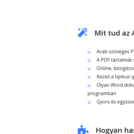
Mit tud az
Arab szöveges PD
A PDF tartalmát 
Online, böngésző
Kezeli a tipikus
Olyan Word doku
programban
Gyors és egysze
Hogyan has