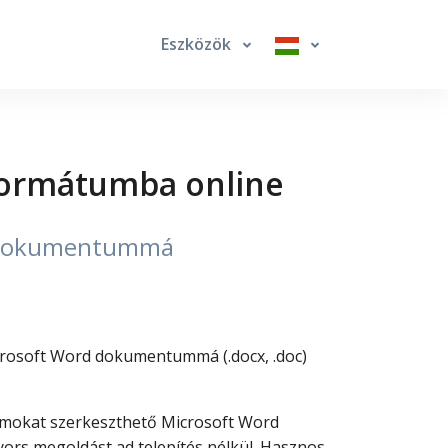
Eszközök
formátumba online
rd dokumentummá
icrosoft Word dokumentummá (.docx, .doc)
umokat szerkeszthető Microsoft Word
yors megoldást ad telepítés nélkül. Hasznos,