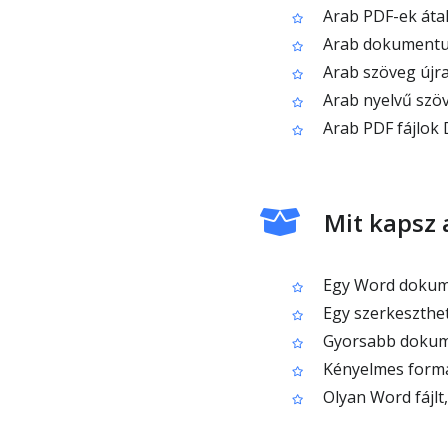
Arab PDF-ek áta
Arab dokumentum
Arab szöveg újr
Arab nyelvű szöv
Arab PDF fájlok
Mit kapsz 
Egy Word dokumen
Egy szerkeszthet
Gyorsabb dokume
Kényelmes formát
Olyan Word fájlt,