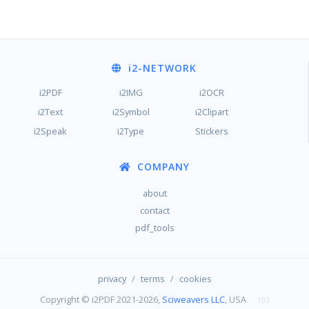
i2
-NETWORK
i2PDF
i2IMG
i2OCR
i2Text
i2Symbol
i2Clipart
i2Speak
i2Type
Stickers
COMPANY
about
contact
pdf_tools
/
/
privacy
terms
cookies
Copyright © i2PDF 2021-2026,
Sciweavers LLC
, USA
193