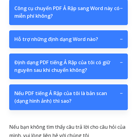
Công cụ chuyển PDF Ả Rập sang Word này có
−
miễn phí không?
Hỗ trợ những định dạng Word nào?
−
Định dạng PDF tiếng Ả Rập của tôi có giữ
−
nguyên sau khi chuyển không?
Nếu PDF tiếng Ả Rập của tôi là bản scan
−
(dạng hình ảnh) thì sao?
Nếu bạn không tìm thấy câu trả lời cho câu hỏi của
mình, vui lòng liên hệ với chúng tôi