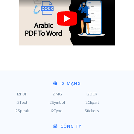
i2
-MẠNG
i2PDF
i2IMG
i2OCR
i2Text
i2Symbol
i2Clipart
i2Speak
i2Type
Stickers
CÔNG TY