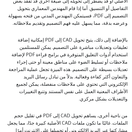
الأصلي أو قد يضطر إلى تحويله إلى صيغة أخرى قد تفقد بعض
التفاصيل أو التنسيق. أما إذا قام المهندس المعماري بتحويل
التصميم إلى PDF، فسيتمكن المهندس المدني من فتحه بسهولة
وعرضه بدقة، مما يسهل عليه فهم التصميم وتقديم ملاحظاته.
بالإضافة إلى ذلك، يتيح تحويل CAD إلى PDF إمكانية إضافة
تعليقات وتعديلات مباشرة على التصميم. يمكن للمستلمين
استخدام أدوات التعليق المتوفرة في برامج قراءة PDF لإضافة
ملاحظات أو تسليط الضوء على مناطق معينة أو حتى إجراء
تعديلات بسيطة على التصميم. هذه الميزة تجعل عملية المراجعة
والتعاون أكثر كفاءة وفعالية. بدلاً من تبادل رسائل البريد
الإلكتروني التي تحتوي على ملاحظات منفصلة، يمكن لجميع
الأطراف المعنية العمل على نفس المستند وتتبع التغييرات
والتعديلات بشكل مركزي.
من ناحية أخرى، يساهم تحويل CAD إلى PDF في تقليل حجم
الملفات. غالبًا ما تكون ملفات CAD الأصلية كبيرة جدًا، مما يجعل
مشاركتها عبر البريد الإلكتروني أو تحميلها على الإنترنت أمرًا