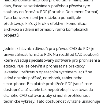
nabízejí bohaté možnosti pro editaci a manipulaci s
daty, často se setkáváme s potřebou převést tyto
soubory do formátu PDF (Portable Document Format).
Tato konverze není jen otázkou pohodlí, ale
představuje klíčový krok v efektivní komunikaci,
archivaci a sdílení informací v rámci komplexních
projektů.
Jedním z hlavních důvodů pro převod CAD do PDF je
univerzálnost formátu PDF. Na rozdíl od CAD souborů,
které vyžadují specializovaný software pro prohlížení a
editaci, PDF lze otevřít a prohlížet na prakticky
jakémkoli zařízení s operačním systémem, ať už se
jedná o stolní počítač, notebook, tablet nebo
smartphone. Bezplatné prohlížeče PDF jsou široce
dostupné a uživatelé tak nepotřebují investovat do
drahého CAD softwaru, aby si mohli prohlédnout
technické výkresy. Tato dostupnost výrazně usnadňuje