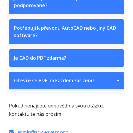
podporované?
Potřebuji k převodu AutoCAD nebo jiný CAD
−
software?
Je CAD do PDF zdarma?
−
Otevře se PDF na každém zařízení?
−
Pokud nenajdete odpověď na svou otázku,
kontaktujte nás prosím
admin@sciweavers.org