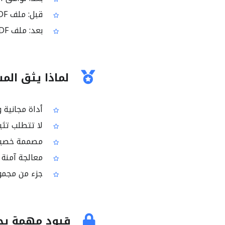
قبل: ملف PDF غير مُحسّن للاستخدام الرقمي
بعد: ملف PDF جاهز للعرض الرقمي بمحيط ألوان RGB
لماذا يثق المستخدم
أداة مجانية و
لا تتطلب تثبي
مصممة خصيصاً لتحويل م
معالجة آمنة لل
جزء من مجموعة أدوات
قيود مهمة يج