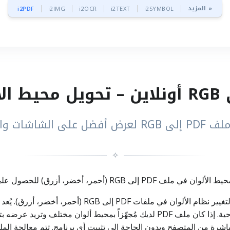
المزيد »
i2PDF
i2IMG
i2OCR
i2TEXT
i2SYMBOL
الأجهزة المحمولة
✧