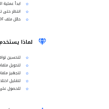
ابدأ عملية التحويل إ
انتظر حتى تك
حمّل ملف PDF الناتج بمحيط ألوان RGB
لماذا يستخدم الناس
لتحسين توافق الأل
لتحويل ملفات PDF التي تحتوي على محيط ألوان غير مناسب للعرض الرق
لتجهيز ملفات PDF للهواتف الذكية والأجهزة 
لتقليل اختلا
للحصول على ن