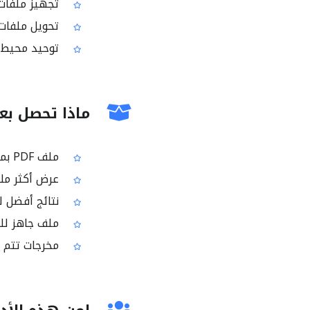
تجهيز ملفات PDF لمشاركتها رقمياً مع الحفاظ على مظهر ألوان مناسب 
تحويل ملفات تح
توحيد محيط الألوان لملفات PDF 
ماذا تحصل بعد ا
ملف PDF بمحيط ألوان RGB
عرض أكثر ملا
نتائج أفضل ل
ملف جاهز للم
مخرجات تتم م