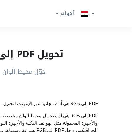
أدوات
تحويل PDF إلى RGB أونلاين – تحويل محيط الألوان إلى RGB
حوّل محيط ألوان ملف PDF إلى RGB لعرض أفضل على الشاشات و
PDF إلى RGB هي أداة مجانية عبر الإنترنت لتحويل محيط الألوان في ملف PDF إلى RGB (أحمر، أخضر، أزرق) للحصول على نتائج عرض مثالية على الشاشات.
الجرافيكس داخل PDF إلى RGB بسرعة وسهولة، مباشرة من المتصفح وبدون الحاجة إلى تثبيت أي برنامج. تتم معالجة الملفات بشكل آمن مع حذف تلقائي بعد الانتهاء.