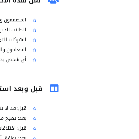
لمن هذه الأدا
المصممون ومنتج
الطلاب الذين يشاركون ملفات
الشركات التي تنشر تق
المعلمون والفرق الت
أي شخص يحتاج تحويل م
قبل وبعد استخدام PDF
قبل: قد لا ت
بعد: يصبح محيط الألوان RGB منا
قبل: اختلاف
بعد: توافق أ