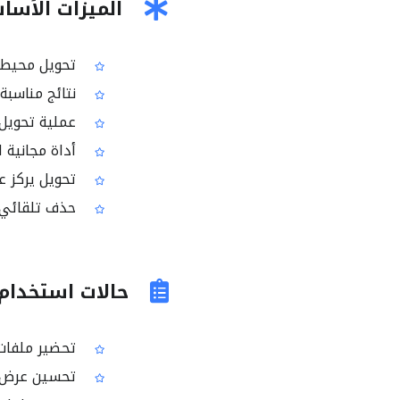
الميزات الأساسية لأد
تحويل محيط الألوان إ
نتائج مناسبة
عملية تحويل
أداة مجانية 
تحويل يركز عل
حذف تلقائي ل
حالات استخدام
تحضير ملفات PDF للعرض على شاشات الكمب
تحسين عرض ملفات PDF على الهواتف الذ