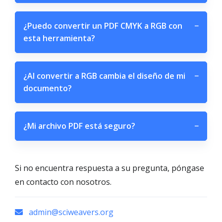
¿Puedo convertir un PDF CMYK a RGB con
−
esta herramienta?
¿Al convertir a RGB cambia el diseño de mi
−
documento?
¿Mi archivo PDF está seguro?
−
Si no encuentra respuesta a su pregunta, póngase
en contacto con nosotros.
admin@sciweavers.org