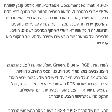
PDF, או Portable Document Format, הוא פורמט קובץ שפותח
על ידי אדובי במטרה לשמר את המראה החזותי של מסמך, ללא תלות
במערכת ההפעלה, התוכנה או החומרה שבה הוא מוצג. הוא מבטיח
שהמסמך ייראה זהה בכל מכשיר, תוך שמירה על פריסה, גופנים
ותמונות. זה הופך אותו לאידיאלי לשיתוף מסמכים רשמיים, חוזים,
מדריכים וכל סוג אחר של מידע שבו שמירה על העיצוב המקורי היא
קריטית.
לעומת זאת, RGB, או Red, Green, Blue, הוא מודל צבע המשמש
לייצוג צבעים בתצוגות דיגיטליות, כגון מסכי מחשב, טלוויזיות
וסמארטפונים. כל צבע נוצר על ידי שילוב של שלושת צבעי היסוד
הללו בעוצמות שונות. RGB הוא מודל צבע אדיטיבי, כלומר, ככל
שמוסיפים יותר אור, הצבע הופך לבהיר יותר, עד שהשילוב
המקסימלי של שלושת הצבעים יוצר לבן.
החשיבות של המרת PDF ל-RGB נובעת בעיקר מהשימוש הנרחב