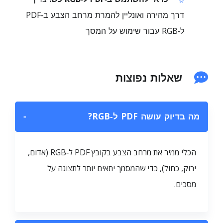
דרך מהירה ואונליין להמרת מרחב הצבע ב‑PDF
ל‑RGB עבור שימוש על המסך
שאלות נפוצות
מה בדיוק עושה PDF ל‑RGB?
−
הכלי ממיר את מרחב הצבע בקובץ PDF ל‑RGB (אדום,
ירוק, כחול), כדי שהמסמך יתאים יותר לתצוגה על
מסכים.