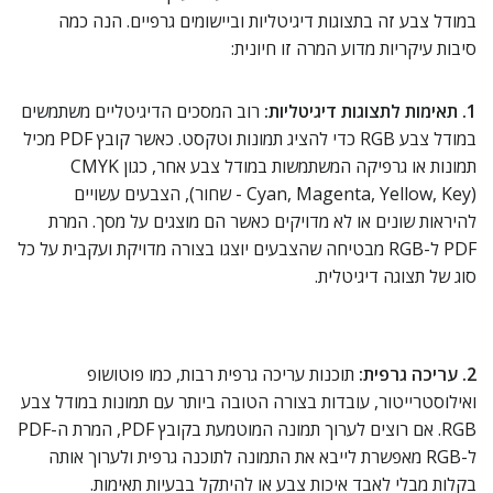
במודל צבע זה בתצוגות דיגיטליות וביישומים גרפיים. הנה כמה
סיבות עיקריות מדוע המרה זו חיונית:
1. תאימות לתצוגות דיגיטליות:
רוב המסכים הדיגיטליים משתמשים
במודל צבע RGB כדי להציג תמונות וטקסט. כאשר קובץ PDF מכיל
תמונות או גרפיקה המשתמשות במודל צבע אחר, כגון CMYK
(Cyan, Magenta, Yellow, Key - שחור), הצבעים עשויים
להיראות שונים או לא מדויקים כאשר הם מוצגים על מסך. המרת
PDF ל-RGB מבטיחה שהצבעים יוצגו בצורה מדויקת ועקבית על כל
סוג של תצוגה דיגיטלית.
2. עריכה גרפית:
תוכנות עריכה גרפית רבות, כמו פוטושופ
ואילוסטרייטור, עובדות בצורה הטובה ביותר עם תמונות במודל צבע
RGB. אם רוצים לערוך תמונה המוטמעת בקובץ PDF, המרת ה-PDF
ל-RGB מאפשרת לייבא את התמונה לתוכנה גרפית ולערוך אותה
בקלות מבלי לאבד איכות צבע או להיתקל בבעיות תאימות.