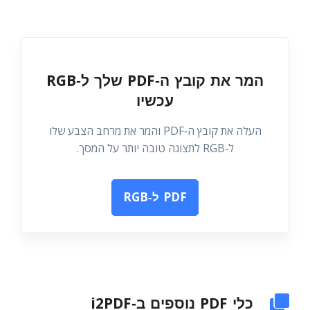
המר את קובץ ה‑PDF שלך ל‑RGB
עכשיו
העלה את קובץ ה‑PDF והמר את מרחב הצבע שלו
ל‑RGB לתצוגה טובה יותר על המסך.
PDF ל‑RGB
כלי PDF נוספים ב‑i2PDF