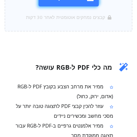
קבצים נמחקים אוטומטית לאחר 30 דקות
מה כלי PDF ל‑RGB עושה?
ממיר את מרחב הצבע בקובץ PDF ל‑RGB
(אדום, ירוק, כחול)
עוזר להכין קבצי PDF לתצוגה טובה יותר על
מסכי מחשב ומכשירים ניידים
ממיר אלמנטים גרפיים ב‑PDF ל‑RGB עבור
תצוגה ממוקדת מסך