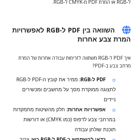
ל‑RGB או המרת PDF מ‑CMYK ל‑RGB.
השוואה בין PDF ל‑RGB לאפשרויות
המרת צבע אחרות
איך PDF ל‑RGB משתווה לזרימות עבודה אחרות של המרת
מרחב צבע ב‑PDF?
PDF ל‑RGB:
ממיר את קובץ ה‑PDF ל‑RGB
לתצוגה ממוקדת מסך על מחשבים ומכשירים
ניידים
אפשרויות אחרות:
חלק מהשיטות מתמקדות
במרחבי צבע לדפוס (כמו CMYK) או דורשות
תוכנת שולחן עבודה
כדאי להשתמש ב‑PDF ל‑RGB כש:
צריך