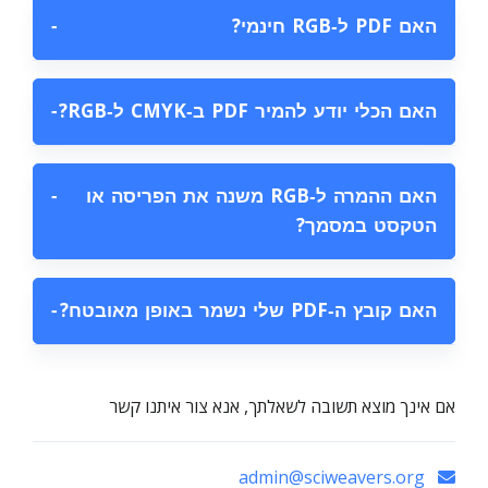
האם PDF ל‑RGB חינמי?
−
האם הכלי יודע להמיר PDF ב‑CMYK ל‑RGB?
−
האם ההמרה ל‑RGB משנה את הפריסה או
−
הטקסט במסמך?
האם קובץ ה‑PDF שלי נשמר באופן מאובטח?
−
אם אינך מוצא תשובה לשאלתך, אנא צור איתנו קשר
admin@sciweavers.org