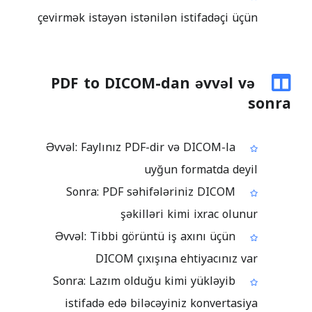
çevirmək istəyən istənilən istifadəçi üçün
PDF to DICOM-dan əvvəl və
sonra
Əvvəl: Faylınız PDF-dir və DICOM-la
uyğun formatda deyil
Sonra: PDF səhifələriniz DICOM
şəkilləri kimi ixrac olunur
Əvvəl: Tibbi görüntü iş axını üçün
DICOM çıxışına ehtiyacınız var
Sonra: Lazım olduğu kimi yükləyib
istifadə edə biləcəyiniz konvertasiya