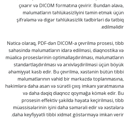
çıxarır və DICOM formatına çevirir. Bundan əlavə,
məlumatların təhlükəsizliyini təmin etmək üçün
şifrələmə və digər təhlükəsizlik tədbirləri də tətbiq
edilməlidir.
Nəticə olaraq, PDF-dən DICOM-a çevrilmə prosesi, tibb
sahəsində məlumatların idarə edilməsi, diaqnostika və
müalicə proseslərinin optimallaşdırılması, məlumatların
standartlaşdırılması və arxivləşdirilməsi üçün böyük
əhəmiyyət kəsb edir. Bu çevrilmə, xəstənin bütün tibbi
məlumatlarının vahid bir mərkəzdə toplanmasına,
həkimlərə daha asan və sürətli çıxış imkanı yaratmasına
və daha dəqiq diaqnoz qoymağa kömək edir. Bu
prosesin effektiv şəkildə həyata keçirilməsi, tibb
müəssisələrinin işini daha səmərəli edir və xəstələrə
daha keyfiyyətli tibbi xidmət göstərməyə imkan verir.