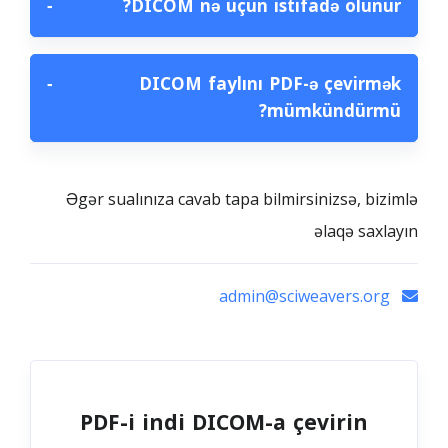
−
DICOM nə üçün istifadə olunur?
−
DICOM faylını PDF-ə çevirmək
mümkündürmü?
Əgər sualınıza cavab tapa bilmirsinizsə, bizimlə
əlaqə saxlayın
admin@sciweavers.org
PDF-i indi DICOM-a çevirin