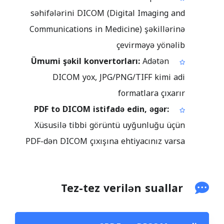
səhifələrini DICOM (Digital Imaging and
Communications in Medicine) şəkillərinə
çevirməyə yönəlib
Ümumi şəkil konvertorları:
Adətən
DICOM yox, JPG/PNG/TIFF kimi adi
formatlara çıxarır
PDF to DICOM istifadə edin, əgər:
Xüsusilə tibbi görüntü uyğunluğu üçün
PDF-dən DICOM çıxışına ehtiyacınız varsa
Tez-tez verilən suallar