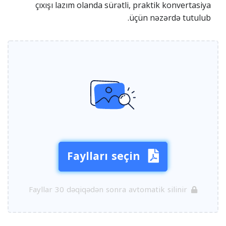
çıxışı lazım olanda sürətli, praktik konvertasiya
üçün nəzərdə tutulub.
Faylları seçin
Fayllar 30 dəqiqədən sonra avtomatik silinir