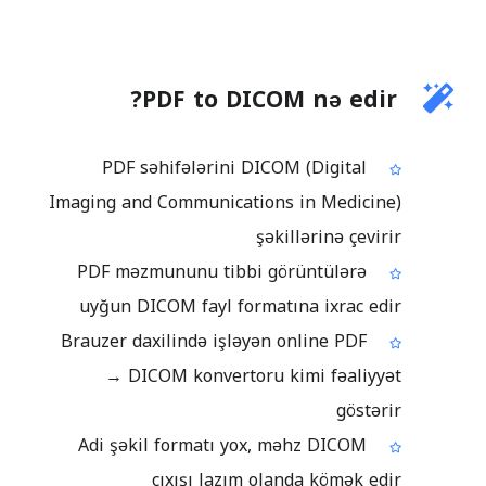
PDF to DICOM nə edir?
PDF səhifələrini DICOM (Digital
Imaging and Communications in Medicine)
şəkillərinə çevirir
PDF məzmununu tibbi görüntülərə
uyğun DICOM fayl formatına ixrac edir
Brauzer daxilində işləyən online PDF
→ DICOM konvertoru kimi fəaliyyət
göstərir
Adi şəkil formatı yox, məhz DICOM
çıxışı lazım olanda kömək edir