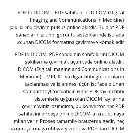
PDF to DICOM – PDF səhifələrini DICOM (Digital
Imaging and Communications in Medicine)
şəkillərinə çevirən pulsuz online alətdir. Bu alət PDF
sənədlərinizi tibbi görüntü sistemlərində istifadə
olunan DICOM formatına çevirməyə kömək edir.
PDF to DICOM, PDF sənədinin səhifələrini DICOM
şəkillərinə çevirmək üçün sadə online alətdir.
DICOM (Digital Imaging and Communications in
Medicine) – MRI, KT və digər tibbi görüntülərin
saxlanması və işlənməsi üçün istifadə olunan
standart fayl formatıdır. Əgər PDF faylını tibbi
sistemlərlə uyğun olan DICOM fayllarına
çevirməyiniz lazımdırsa, bu konvertor hər PDF
səhifəsini birbaşa online DICOM-a ixrac etməyə
imkan verir. Proses tamamilə brauzerdə gedir, heç
nə quraşdırmağa ehtiyac yoxdur və PDF-dən DICOM