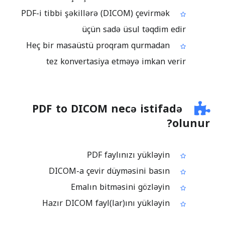
PDF-i tibbi şəkillərə (DICOM) çevirmək
üçün sadə üsul təqdim edir
Heç bir masaüstü proqram qurmadan
tez konvertasiya etməyə imkan verir
PDF to DICOM necə istifadə
olunur?
PDF faylınızı yükləyin
DICOM-a çevir düyməsini basın
Emalın bitməsini gözləyin
Hazır DICOM fayl(lar)ını yükləyin