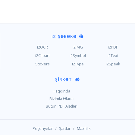
i2
-ŞƏBƏKƏ
i2OCR
i2IMG
i2PDF
i2Clipart
i2Symbol
i2Text
Stickers
i2Type
i2Speak
ŞIRKƏT
Haqqında
Bizimlə Əlaqə
Bütün PDF Alətləri
/
/
Peçenyelər
Şərtlər
Məxfilik