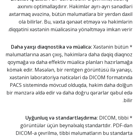
axınını optimallaşdırır. Həkimlər ayrı-ayrı sənədləri
axtarmaq əvəzinə, bütün məlumatlara bir yerdən daxil
ola bilirlər. Bu, vaxta qənaət etməyə və həkimlərin
diqqətini xəstənin müalicəsinə yönəltməyə imkan verir.
Daha yaxşı diaqnostika və müalicə:
Xəstənin bütün
*
məlumatlarına asan çıxış, həkimlərə daha dəqiq diaqnoz
qoymağa və daha effektiv müalicə planları hazırlamağa
kömək edir. Məsələn, bir rentgen görüntüsü ilə yanaşı,
xəstənin laboratoriya nəticələri də DICOM formatında
PACS sistemində mövcud olduqda, həkim daha dolğun
bir mənzərə əldə edir və daha doğru qərarlar qəbul edə
bilir.
Uyğunluq və standartlaşdırma:
DICOM, tibbi
*
görüntülər üçün beynəlxalq standartdır. PDF-dən
DICOM-a çevrilmə, tibbi məlumatların bu standarta