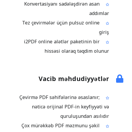
Konvertasiyanı sadələşdirən asan
addımlar
Tez çevirmələr üçün pulsuz online
giriş
i2PDF online alətlər paketinin bir
hissəsi olaraq təqdim olunur
Vacib məhdudiyyətlər
Çevirmə PDF səhifələrinə əsaslanır;
nəticə orijinal PDF-in keyfiyyəti və
quruluşundan asılıdır
Çox mürəkkəb PDF məzmunu şəkil