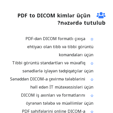
PDF to DICOM kimlər üçün
nəzərdə tutulub?
PDF-dən DICOM formatlı çıxışa
ehtiyacı olan tibb və tibbi görüntü
komandaları üçün
Tibbi görüntü standartları və müvafiq
sənədlərlə işləyən tədqiqatçılar üçün
Sənəddən DICOM-a çevirmə tələblərini
həll edən İT mütəxəssisləri üçün
DICOM iş axınları və formatlarını
öyrənən tələbə və müəllimlər üçün
PDF səhifələrini online DICOM-a