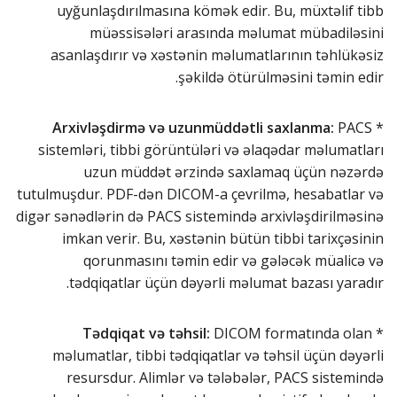
uyğunlaşdırılmasına kömək edir. Bu, müxtəlif tibb
müəssisələri arasında məlumat mübadiləsini
asanlaşdırır və xəstənin məlumatlarının təhlükəsiz
şəkildə ötürülməsini təmin edir.
Arxivləşdirmə və uzunmüddətli saxlanma:
PACS
*
sistemləri, tibbi görüntüləri və əlaqədar məlumatları
uzun müddət ərzində saxlamaq üçün nəzərdə
tutulmuşdur. PDF-dən DICOM-a çevrilmə, hesabatlar və
digər sənədlərin də PACS sistemində arxivləşdirilməsinə
imkan verir. Bu, xəstənin bütün tibbi tarixçəsinin
qorunmasını təmin edir və gələcək müalicə və
tədqiqatlar üçün dəyərli məlumat bazası yaradır.
Tədqiqat və təhsil:
DICOM formatında olan
*
məlumatlar, tibbi tədqiqatlar və təhsil üçün dəyərli
resursdur. Alimlər və tələbələr, PACS sistemində