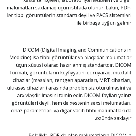
xəstə tarixçələri, laboratoriya nəticələri və digər
məlumatları saxlamaq üçün istifadə olunur. Lakin, PDF-
lər tibbi görüntülərin standartı deyil və PACS sistemləri
ilə birbaşa uyğun gəlmir.
DICOM (Digital Imaging and Communications in
Medicine) isə tibbi görüntülər və əlaqədar məlumatlar
üçün xüsusi olaraq hazırlanmış standartdır. DICOM
formatı, görüntülərin keyfiyyətini qoruyaraq, müxtəlif
cihazlar (məsələn, rentgen aparatları, MRT cihazları,
ultrasəs cihazları) arasında problemsiz ötürülməsini və
arxivləşdirilməsini təmin edir. DICOM faylları yalnız
görüntüləri deyil, həm də xəstənin şəxsi məlumatları,
cihaz parametrləri və digər vacib tibbi məlumatları da
özündə saxlayır.
Beləliklə, PDF-də olan məlumatların DICOM-a