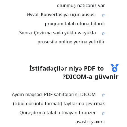
olunmuş nəticəniz var
Əvvəl: Konvertasiya üçün xüsusi
proqram tələb oluna bilərdi
Sonra: Çevirmə sadə yüklə-və-yüklə
prosesilə online yerinə yetirilir
İstifadəçilər niyə PDF to
DICOM-a güvənir?
Aydın məqsəd: PDF səhifələrini DICOM
(tibbi görüntü formatı) fayllarına çevirmək
Quraşdırma tələb etməyən brauzer
əsaslı iş axını