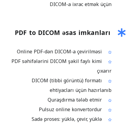
DICOM-a ixrac etmək üçün
PDF to DICOM əsas imkanları
Online PDF-dən DICOM-a çevirilməsi
PDF səhifələrini DICOM şəkil faylı kimi
çıxarır
DICOM (tibbi görüntü) formatı
ehtiyacları üçün hazırlanıb
Quraşdırma tələb etmir
Pulsuz online konvertordur
Sadə proses: yüklə, çevir, yüklə