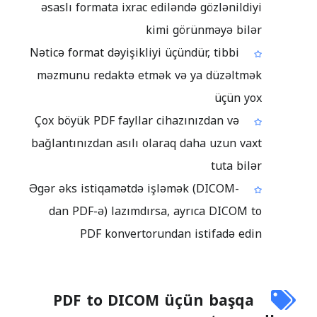
əsaslı formata ixrac ediləndə gözlənildiyi
kimi görünməyə bilər
Nəticə format dəyişikliyi üçündür, tibbi
məzmunu redaktə etmək və ya düzəltmək
üçün yox
Çox böyük PDF fayllar cihazınızdan və
bağlantınızdan asılı olaraq daha uzun vaxt
tuta bilər
Əgər əks istiqamətdə işləmək (DICOM-
dan PDF-ə) lazımdırsa, ayrıca DICOM to
PDF konvertorundan istifadə edin
PDF to DICOM üçün başqa