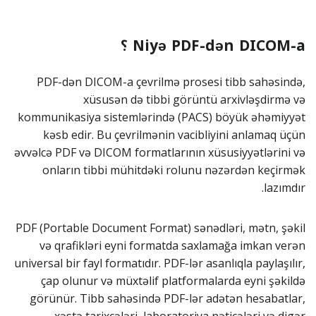
Niyə PDF-dən DICOM-a ؟
PDF-dən DICOM-a çevrilmə prosesi tibb sahəsində,
xüsusən də tibbi görüntü arxivləşdirmə və
kommunikasiya sistemlərində (PACS) böyük əhəmiyyət
kəsb edir. Bu çevrilmənin vacibliyini anlamaq üçün
əvvəlcə PDF və DICOM formatlarının xüsusiyyətlərini və
onların tibbi mühitdəki rolunu nəzərdən keçirmək
lazımdır.
PDF (Portable Document Format) sənədləri, mətn, şəkil
və qrafikləri eyni formatda saxlamağa imkan verən
universal bir fayl formatıdır. PDF-lər asanlıqla paylaşılır,
çap olunur və müxtəlif platformalarda eyni şəkildə
görünür. Tibb sahəsində PDF-lər adətən hesabatlar,