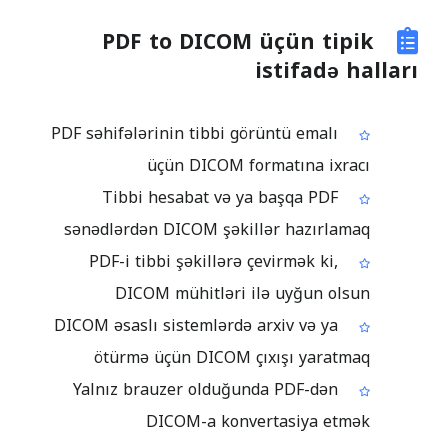
PDF to DICOM üçün tipik
istifadə halları
PDF səhifələrinin tibbi görüntü emalı
üçün DICOM formatına ixracı
Tibbi hesabat və ya başqa PDF
sənədlərdən DICOM şəkillər hazırlamaq
PDF-i tibbi şəkillərə çevirmək ki,
DICOM mühitləri ilə uyğun olsun
DICOM əsaslı sistemlərdə arxiv və ya
ötürmə üçün DICOM çıxışı yaratmaq
Yalnız brauzer olduğunda PDF-dən
DICOM-a konvertasiya etmək