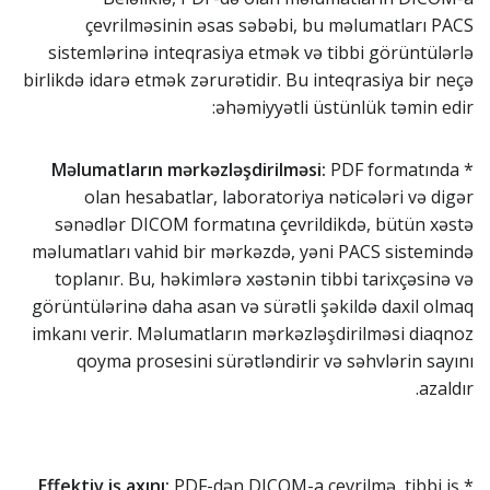
çevrilməsinin əsas səbəbi, bu məlumatları PACS
sistemlərinə inteqrasiya etmək və tibbi görüntülərlə
birlikdə idarə etmək zərurətidir. Bu inteqrasiya bir neçə
əhəmiyyətli üstünlük təmin edir:
Məlumatların mərkəzləşdirilməsi:
PDF formatında
*
olan hesabatlar, laboratoriya nəticələri və digər
sənədlər DICOM formatına çevrildikdə, bütün xəstə
məlumatları vahid bir mərkəzdə, yəni PACS sistemində
toplanır. Bu, həkimlərə xəstənin tibbi tarixçəsinə və
görüntülərinə daha asan və sürətli şəkildə daxil olmaq
imkanı verir. Məlumatların mərkəzləşdirilməsi diaqnoz
qoyma prosesini sürətləndirir və səhvlərin sayını
azaldır.
Effektiv iş axını:
PDF-dən DICOM-a çevrilmə, tibbi iş
*