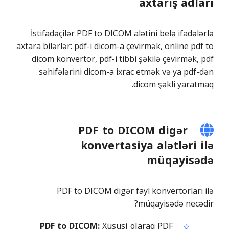
axtarış adları
İstifadəçilər PDF to DICOM alətini belə ifadələrlə
axtara bilərlər: pdf-i dicom-a çevirmək, online pdf to
dicom konvertor, pdf-i tibbi şəkilə çevirmək, pdf
səhifələrini dicom-a ixrac etmək və ya pdf-dən
dicom şəkli yaratmaq.
PDF to DICOM digər
konvertasiya alətləri ilə
müqayisədə
PDF to DICOM digər fayl konvertorları ilə
müqayisədə necədir?
PDF to DICOM:
Xüsusi olaraq PDF