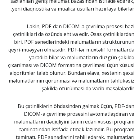
saxlanılan geniş məlumat bazasından istifadə edərək,
yeni diaqnostika və müalicə üsulları hazırlaya bilərlər.
Lakin, PDF-dən DICOM-a çevrilmə prosesi bəzi
çətinlikləri də özündə ehtiva edir. Əsas çətinliklərdən
biri, PDF sənədlərindəki məlumatların strukturunun
qeyri-müəyyən olmasıdır. PDF-lər müxtəlif formatlarda
yaradıla bilər və məlumatların düzgün şəkildə
çıxarılması və DICOM formatına çevrilməsi üçün xüsusi
alqoritmlər tələb olunur. Bundan əlavə, xəstənin şəxsi
məlumatlarının qorunması və məlumatların təhlükəsiz
şəkildə ötürülməsi də vacib məsələlərdir.
Bu çətinliklərin öhdəsindən gəlmək üçün, PDF-dən
DICOM-a çevrilmə prosesini avtomatlaşdıran və
məlumatların dəqiqliyini təmin edən xüsusi proqram
təminatından istifadə etmək lazımdır. Bu proqram
təminatı, PDF sənədlərini təhlil edərək, məlumatları