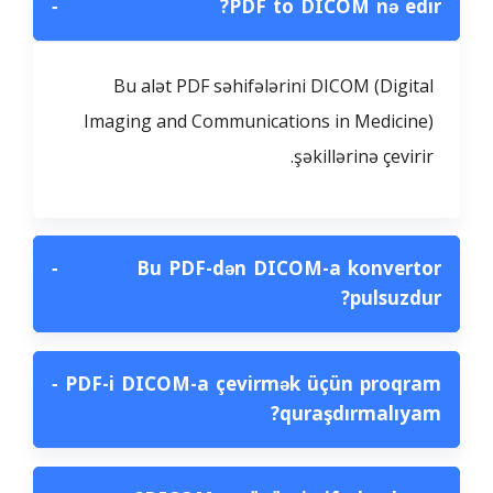
−
PDF to DICOM nə edir?
Bu alət PDF səhifələrini DICOM (Digital
Imaging and Communications in Medicine)
şəkillərinə çevirir.
−
Bu PDF-dən DICOM-a konvertor
pulsuzdur?
−
PDF-i DICOM-a çevirmək üçün proqram
quraşdırmalıyam?