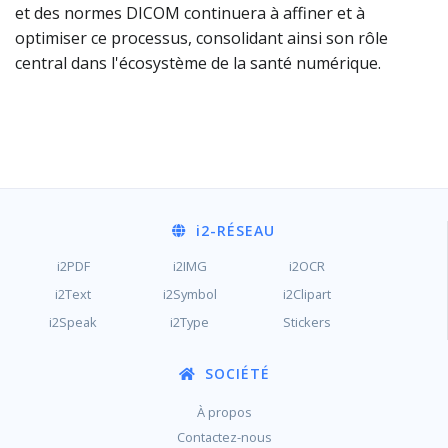
et des normes DICOM continuera à affiner et à
optimiser ce processus, consolidant ainsi son rôle
central dans l'écosystème de la santé numérique.
i2
-RÉSEAU
i2PDF
i2IMG
i2OCR
i2Text
i2Symbol
i2Clipart
i2Speak
i2Type
Stickers
SOCIÉTÉ
À propos
Contactez-nous