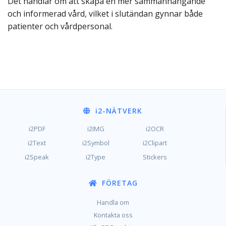
Det handlar om att skapa en mer sammanhängande
och informerad vård, vilket i slutändan gynnar både
patienter och vårdpersonal.
i2
-NÄTVERK
i2PDF
i2IMG
i2OCR
i2Text
i2Symbol
i2Clipart
i2Speak
i2Type
Stickers
FÖRETAG
Handla om
Kontakta oss