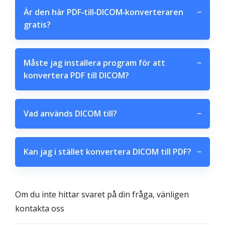
Är den här PDF‑till‑DICOM‑konverteraren
−
gratis?
Måste jag installera program för att
−
konvertera PDF till DICOM?
Vad används DICOM till?
−
Kan jag i stället konvertera DICOM till PDF?
−
Om du inte hittar svaret på din fråga, vänligen
kontakta oss