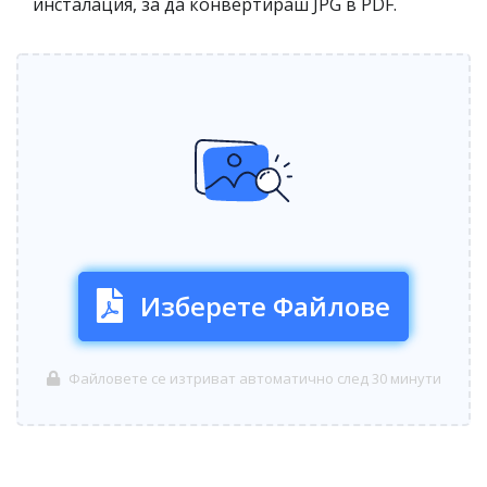
инсталация, за да конвертираш JPG в PDF.
Изберете Файлове
Файловете се изтриват автоматично след 30 минути