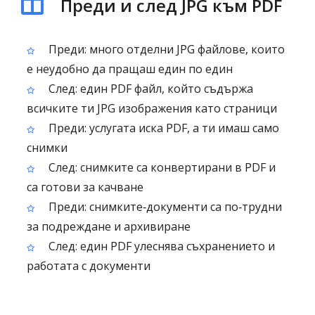
Преди и след JPG към PDF
Преди: много отделни JPG файлове, които
е неудобно да пращаш един по един
След: един PDF файл, който съдържа
всичките ти JPG изображения като страници
Преди: услугата иска PDF, а ти имаш само
снимки
След: снимките са конвертирани в PDF и
са готови за качване
Преди: снимките‑документи са по‑трудни
за подреждане и архивиране
След: един PDF улеснява съхранението и
работата с документи