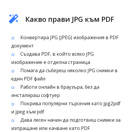
Какво прави JPG към PDF
Конвертира JPG (JPEG) изображения в PDF
документ
Създава PDF, в който всяко JPG
изображение е отделна страница
Помага да събереш няколко JPG снимки в
един PDF файл
Работи онлайн в браузъра, без да
инсталираш софтуер
Покрива популярни търсения като jpg2pdf
и jpeg към pdf
Дава лесен начин да подготвиш снимки за
изпращане или качване като PDF