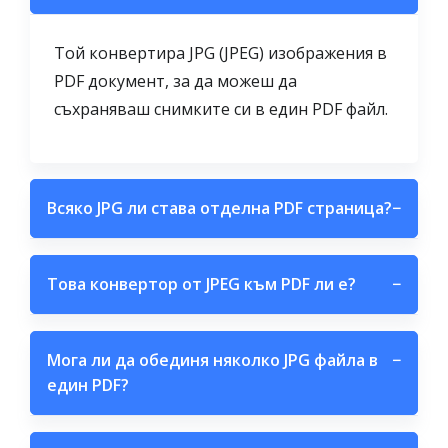
Той конвертира JPG (JPEG) изображения в
PDF документ, за да можеш да
съхраняваш снимките си в един PDF файл.
Всяко JPG ли става отделна PDF страница?
−
Това конвертор от JPEG към PDF ли е?
−
Мога ли да обединя няколко JPG файла в
−
един PDF?