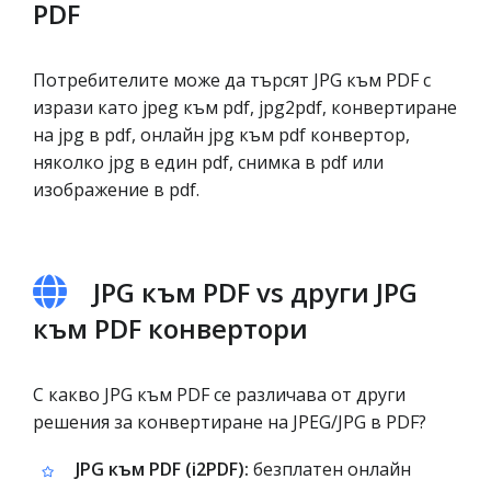
PDF
Потребителите може да търсят JPG към PDF с
изрази като jpeg към pdf, jpg2pdf, конвертиране
на jpg в pdf, онлайн jpg към pdf конвертор,
няколко jpg в един pdf, снимка в pdf или
изображение в pdf.
JPG към PDF vs други JPG
към PDF конвертори
С какво JPG към PDF се различава от други
решения за конвертиране на JPEG/JPG в PDF?
JPG към PDF (i2PDF):
безплатен онлайн