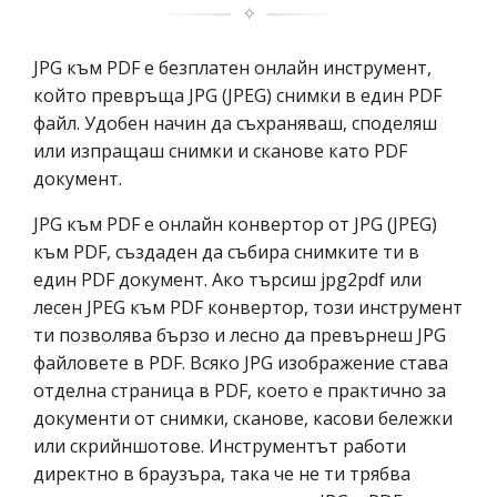
✧
JPG към PDF е безплатен онлайн инструмент,
който превръща JPG (JPEG) снимки в един PDF
файл. Удобен начин да съхраняваш, споделяш
или изпращаш снимки и сканове като PDF
документ.
JPG към PDF е онлайн конвертор от JPG (JPEG)
към PDF, създаден да събира снимките ти в
един PDF документ. Ако търсиш jpg2pdf или
лесен JPEG към PDF конвертор, този инструмент
ти позволява бързо и лесно да превърнеш JPG
файловете в PDF. Всяко JPG изображение става
отделна страница в PDF, което е практично за
документи от снимки, сканове, касови бележки
или скрийншотове. Инструментът работи
директно в браузъра, така че не ти трябва