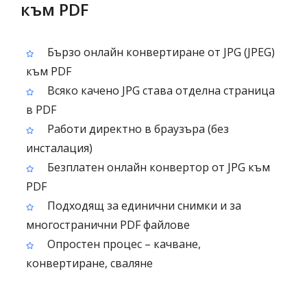
към PDF
Бързо онлайн конвертиране от JPG (JPEG)
към PDF
Всяко качено JPG става отделна страница
в PDF
Работи директно в браузъра (без
инсталация)
Безплатен онлайн конвертор от JPG към
PDF
Подходящ за единични снимки и за
многостранични PDF файлове
Опростен процес – качване,
конвертиране, сваляне