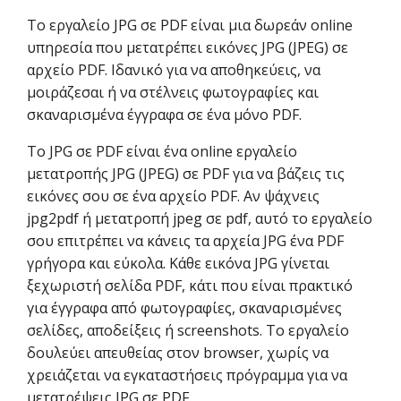
Το εργαλείο JPG σε PDF είναι μια δωρεάν online
υπηρεσία που μετατρέπει εικόνες JPG (JPEG) σε
αρχείο PDF. Ιδανικό για να αποθηκεύεις, να
μοιράζεσαι ή να στέλνεις φωτογραφίες και
σκαναρισμένα έγγραφα σε ένα μόνο PDF.
Το JPG σε PDF είναι ένα online εργαλείο
μετατροπής JPG (JPEG) σε PDF για να βάζεις τις
εικόνες σου σε ένα αρχείο PDF. Αν ψάχνεις
jpg2pdf ή μετατροπή jpeg σε pdf, αυτό το εργαλείο
σου επιτρέπει να κάνεις τα αρχεία JPG ένα PDF
γρήγορα και εύκολα. Κάθε εικόνα JPG γίνεται
ξεχωριστή σελίδα PDF, κάτι που είναι πρακτικό
για έγγραφα από φωτογραφίες, σκαναρισμένες
σελίδες, αποδείξεις ή screenshots. Το εργαλείο
δουλεύει απευθείας στον browser, χωρίς να
χρειάζεται να εγκαταστήσεις πρόγραμμα για να
μετατρέψεις JPG σε PDF.