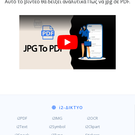
Αυτό το βίντεο θα δείξει αναλυτικά Πως να jpg σε PDF.
i2
-ΔΊΚΤΥΟ
i2PDF
i2IMG
i2OCR
i2Text
i2Symbol
i2Clipart