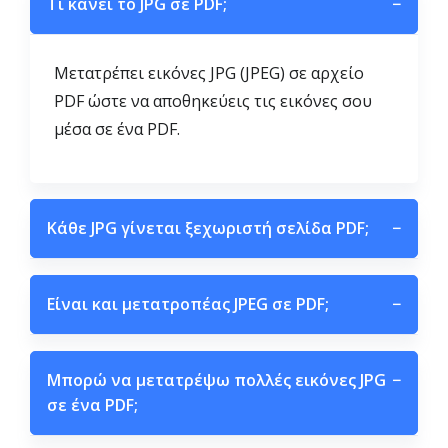
Τι κάνει το JPG σε PDF;
−
Μετατρέπει εικόνες JPG (JPEG) σε αρχείο
PDF ώστε να αποθηκεύεις τις εικόνες σου
μέσα σε ένα PDF.
Κάθε JPG γίνεται ξεχωριστή σελίδα PDF;
−
Είναι και μετατροπέας JPEG σε PDF;
−
Μπορώ να μετατρέψω πολλές εικόνες JPG
−
σε ένα PDF;