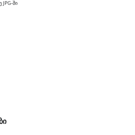
 JPG-ში
ბი