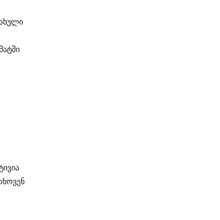
ნახული
მატში
ტივია
თხოვენ