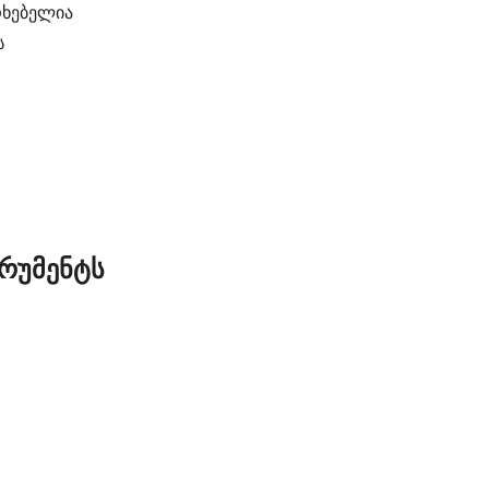
რხებელია
ს
ტრუმენტს