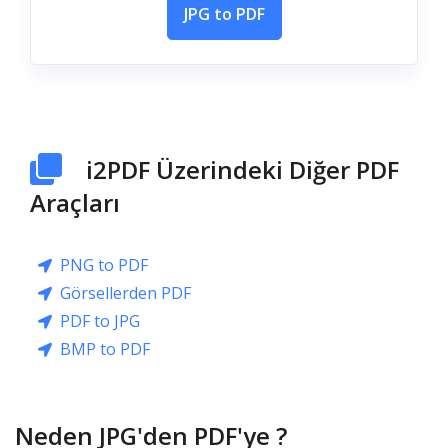
JPG to PDF
i2PDF Üzerindeki Diğer PDF
Araçları
PNG to PDF
Görsellerden PDF
PDF to JPG
BMP to PDF
Neden JPG'den PDF'ye ?