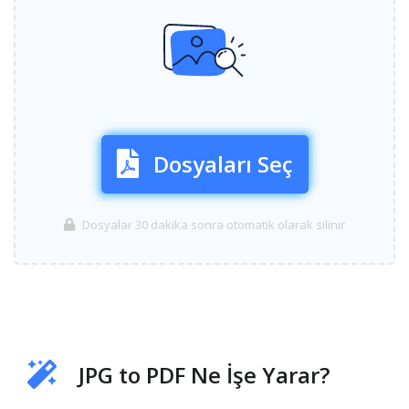
Dosyaları Seç
Dosyalar 30 dakika sonra otomatik olarak silinir
JPG to PDF Ne İşe Yarar?