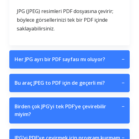
JPG (JPEG) resimleri PDF dosyasına çevirir;
böylece görsellerinizi tek bir PDF içinde
saklayabilirsiniz.
Her JPG ayrı bir PDF sayfası mı oluyor?
−
Bu araç JPEG to PDF için de geçerli mi?
−
Birden çok JPG’yi tek PDF’ye çevirebilir
−
miyim?
JPG’yi PDF’ye çevirmek için program kurmam
−