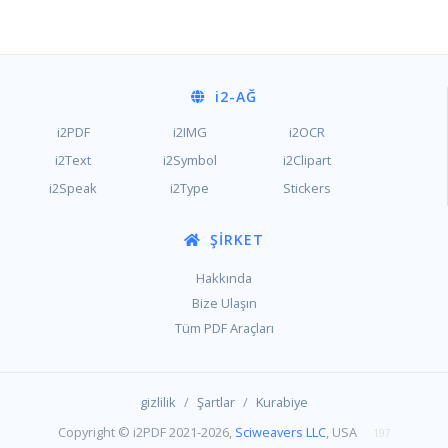
i2
-AĞ
i2PDF
i2IMG
i2OCR
i2Text
i2Symbol
i2Clipart
i2Speak
i2Type
Stickers
ŞIRKET
Hakkında
Bize Ulaşın
Tüm PDF Araçları
/
/
gizlilik
Şartlar
Kurabiye
Copyright © i2PDF 2021-2026,
Sciweavers LLC
, USA
197