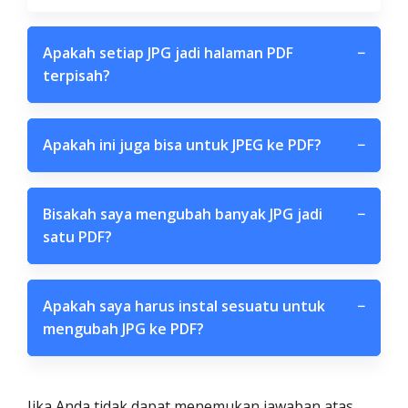
Apakah setiap JPG jadi halaman PDF
−
terpisah?
Apakah ini juga bisa untuk JPEG ke PDF?
−
Bisakah saya mengubah banyak JPG jadi
−
satu PDF?
Apakah saya harus instal sesuatu untuk
−
mengubah JPG ke PDF?
Jika Anda tidak dapat menemukan jawaban atas