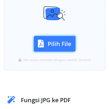
Pilih File
File secara otomatis dihapus setelah 30 menit
Fungsi JPG ke PDF