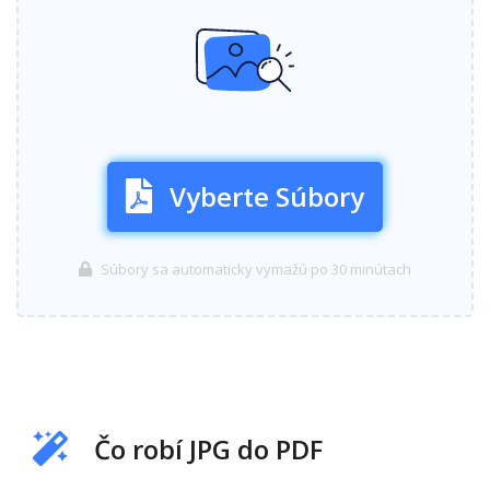
Vyberte Súbory
Súbory sa automaticky vymažú po 30 minútach
Čo robí JPG do PDF