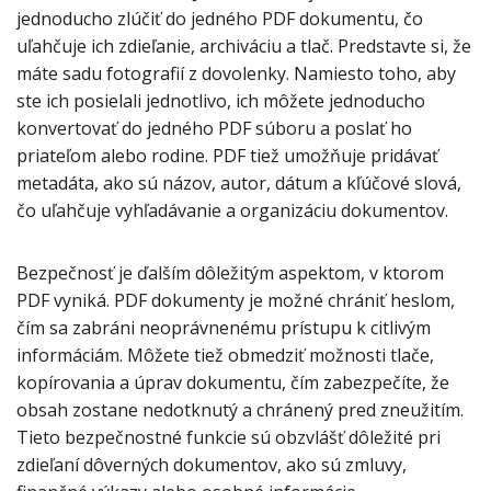
jednoducho zlúčiť do jedného PDF dokumentu, čo
uľahčuje ich zdieľanie, archiváciu a tlač. Predstavte si, že
máte sadu fotografií z dovolenky. Namiesto toho, aby
ste ich posielali jednotlivo, ich môžete jednoducho
konvertovať do jedného PDF súboru a poslať ho
priateľom alebo rodine. PDF tiež umožňuje pridávať
metadáta, ako sú názov, autor, dátum a kľúčové slová,
čo uľahčuje vyhľadávanie a organizáciu dokumentov.
Bezpečnosť je ďalším dôležitým aspektom, v ktorom
PDF vyniká. PDF dokumenty je možné chrániť heslom,
čím sa zabráni neoprávnenému prístupu k citlivým
informáciám. Môžete tiež obmedziť možnosti tlače,
kopírovania a úprav dokumentu, čím zabezpečíte, že
obsah zostane nedotknutý a chránený pred zneužitím.
Tieto bezpečnostné funkcie sú obzvlášť dôležité pri
zdieľaní dôverných dokumentov, ako sú zmluvy,