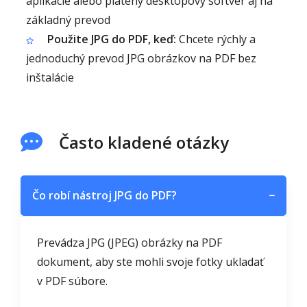
aplikácie alebo platený desktopový softvér aj na
základný prevod
Použite JPG do PDF, keď:
Chcete rýchly a
jednoduchý prevod JPG obrázkov na PDF bez
inštalácie
Často kladené otázky
Čo robí nástroj JPG do PDF?
−
Prevádza JPG (JPEG) obrázky na PDF
dokument, aby ste mohli svoje fotky ukladať
v PDF súbore.