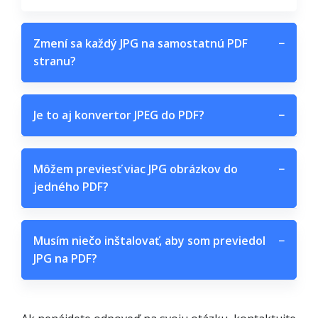
Zmení sa každý JPG na samostatnú PDF
−
stranu?
Je to aj konvertor JPEG do PDF?
−
Môžem previesť viac JPG obrázkov do
−
jedného PDF?
Musím niečo inštalovať, aby som previedol
−
JPG na PDF?