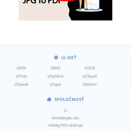
i2
-SIEŤ
i2PDF
i2IMG
i2OCR
i2Text
i2Symbol
i2Clipart
i2Speak
i2Type
Stickers
SPOLOČNOSŤ
O
Kontaktujte nás
Všetky PDF nástroje