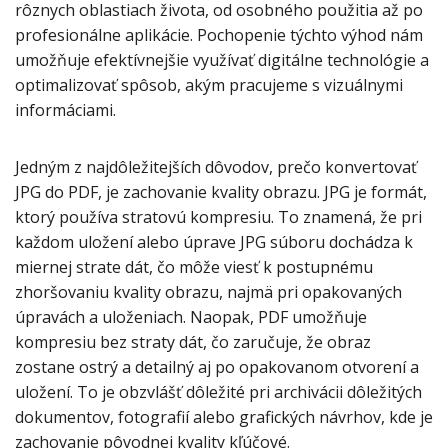
rôznych oblastiach života, od osobného použitia až po
profesionálne aplikácie. Pochopenie týchto výhod nám
umožňuje efektívnejšie využívať digitálne technológie a
optimalizovať spôsob, akým pracujeme s vizuálnymi
informáciami.
Jedným z najdôležitejších dôvodov, prečo konvertovať
JPG do PDF, je zachovanie kvality obrazu. JPG je formát,
ktorý používa stratovú kompresiu. To znamená, že pri
každom uložení alebo úprave JPG súboru dochádza k
miernej strate dát, čo môže viesť k postupnému
zhoršovaniu kvality obrazu, najmä pri opakovaných
úpravách a uloženiach. Naopak, PDF umožňuje
kompresiu bez straty dát, čo zaručuje, že obraz
zostane ostrý a detailný aj po opakovanom otvorení a
uložení. To je obzvlášť dôležité pri archivácii dôležitých
dokumentov, fotografií alebo grafických návrhov, kde je
zachovanie pôvodnej kvality kľúčové.