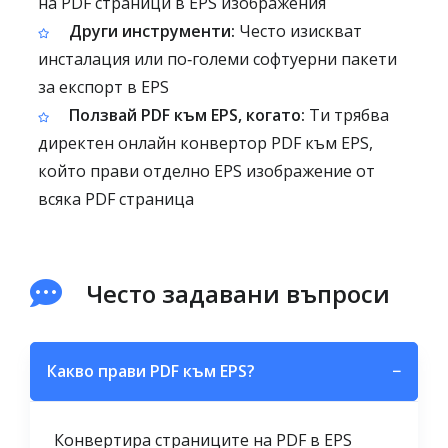
на PDF страници в EPS изображения
Други инструменти:
Често изискват
инсталация или по‑големи софтуерни пакети
за експорт в EPS
Ползвай PDF към EPS, когато:
Ти трябва
директен онлайн конвертор PDF към EPS,
който прави отделно EPS изображение от
всяка PDF страница
Често задавани въпроси
Какво прави PDF към EPS?
−
Конвертира страниците на PDF в EPS