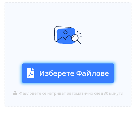
Изберете Файлове
Файловете се изтриват автоматично след 30 минути