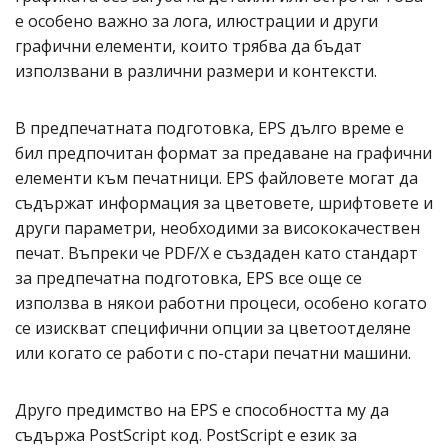
е особено важно за лога, илюстрации и други
графични елементи, които трябва да бъдат
използвани в различни размери и контексти.
В предпечатната подготовка, EPS дълго време е
бил предпочитан формат за предаване на графични
елементи към печатници. EPS файловете могат да
съдържат информация за цветовете, шрифтовете и
други параметри, необходими за висококачествен
печат. Въпреки че PDF/X е създаден като стандарт
за предпечатна подготовка, EPS все още се
използва в някои работни процеси, особено когато
се изискват специфични опции за цветоотделяне
или когато се работи с по-стари печатни машини.
Друго предимство на EPS е способността му да
съдържа PostScript код. PostScript е език за