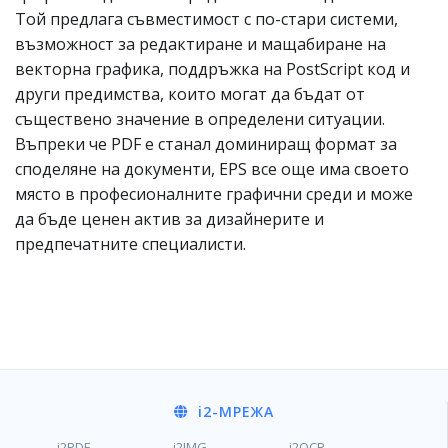
Той предлага съвместимост с по-стари системи,
възможност за редактиране и мащабиране на
векторна графика, поддръжка на PostScript код и
други предимства, които могат да бъдат от
съществено значение в определени ситуации.
Въпреки че PDF е станал доминиращ формат за
споделяне на документи, EPS все още има своето
място в професионалните графични среди и може
да бъде ценен актив за дизайнерите и
предпечатните специалисти.
i2
-МРЕЖА
i2PDF
i2IMG
i2OCR