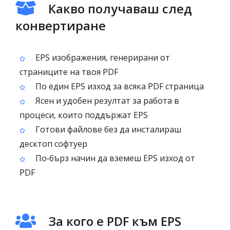
Какво получаваш след
конвертиране
EPS изображения, генерирани от
страниците на твоя PDF
По един EPS изход за всяка PDF страница
Ясен и удобен резултат за работа в
процеси, които поддържат EPS
Готови файлове без да инсталираш
десктоп софтуер
По‑бърз начин да вземеш EPS изход от
PDF
За кого е PDF към EPS