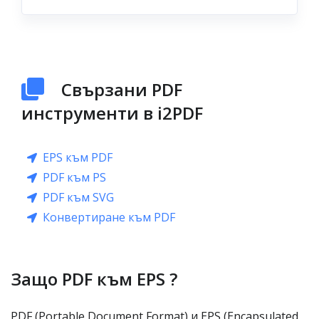
Свързани PDF
инструменти в i2PDF
EPS към PDF
PDF към PS
PDF към SVG
Конвертиране към PDF
Защо PDF към EPS ?
PDF (Portable Document Format) и EPS (Encapsulated