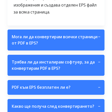
изображения и създава отделен EPS файл
за всяка страница.
Мога ли да конвертирам всички страници
−
от PDF в EPS?
Трябва ли да инсталирам софтуер, за да
−
конвертирам PDF в EPS?
PDF към EPS безплатен ли е?
−
Какво ще получа след конвертирането?
−