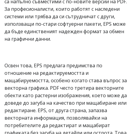
са напълно съвместими с по-новите версии на PDF.
За професионалисти, които работят с наследени
системи или трябва да си сътрудничат с други,
използващи по-стари софтуерни пакети, EPS може
да бъде единственият надежден формат за обмен
на графични данни.
Освен това, EPS предлага предимства по
отношение на редактируемостта и
мащабируемостта, особено когато става въпрос за
векторна графика. PDF често третира векторните
обекти като растерни изображения, което може да
доведе до загуба на качество при мащабиране или
редактиране. EPS, от друга страна, запазва
векторната информация, позволявайки на
потребителите да редактират и мащабират
графиката без загуба на детайли или острота. Това