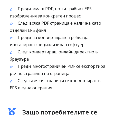
Преди: имаш PDF, но ти трябват EPS
изображения за конкретен процес
След: всяка PDF страница е налична като
отделен EPS файл
Преди: за конвертиране трябва да
инсталираш специализиран софтуер
След: конвертираш онлайн директно в
браузъра
Преди: многостраничен PDF се експортира
ръчно страница по страница
След: всички страници се конвертират в
EPS в една операция
Защо потребителите се