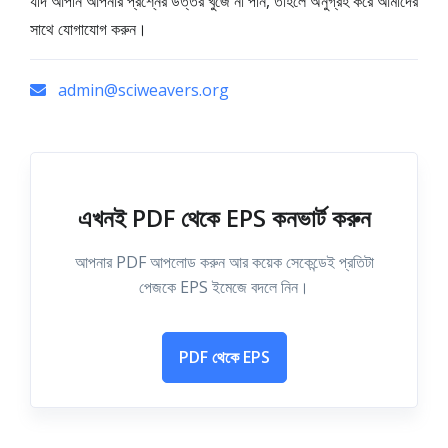
যদি আপনি আপনার প্রশ্নের উত্তর খুঁজে না পান, তাহলে অনুগ্রহ করে আমাদের
সাথে যোগাযোগ করুন।
admin@sciweavers.org
এখনই PDF থেকে EPS কনভার্ট করুন
আপনার PDF আপলোড করুন আর কয়েক সেকেন্ডেই প্রতিটা
পেজকে EPS ইমেজে বদলে নিন।
PDF থেকে EPS