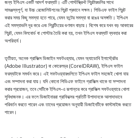
জন্য ইপিএস একটি আদর্শ ফরম্যাট। এটি পোস্টস্ক্রিপ্ট প্রিন্টারগুলির সাথে
সামঞ্জস্যপূর্ণ, যা উচ্চ রেজোলিউশনের প্রিন্ট প্রদানে সক্ষম। পিডিএফ ফাইল প্রিন্ট
করার সময় কিছু সমস্যা হতে পারে, যেমন ফন্টের সমস্যা বা রঙের অসঙ্গতি। ইপিএস
এই সমস্যাগুলি দূর করে এবং প্রিন্টিংয়ের গুণমান বাড়ায়। বিশেষ করে যখন বড় আকারের
প্রিন্ট, যেমন বিলবোর্ড বা পোস্টার তৈরি করা হয়, তখন ইপিএস ফরম্যাট ব্যবহার করা
অপরিহার্য।
তৃতীয়ত, অনেক গ্রাফিক্স ডিজাইন সফটওয়্যার, যেমন অ্যাডোবি ইলাস্ট্রেটর
(Adobe Illustrator) বা কোরেলড্র (CorelDRAW), ইপিএস ফাইল
ফরম্যাটকে সমর্থন করে। এই সফটওয়্যারগুলিতে ইপিএস ফাইল সহজেই খোলা যায়
এবং সম্পাদনা করা যায়। যদি কোনো পিডিএফ ফাইলে গ্রাফিক্স থাকে যা সম্পাদনা
করার প্রয়োজন, তবে সেটিকে ইপিএস-এ রূপান্তর করে গ্রাফিক্স সফটওয়্যারে খোলা
সুবিধাজনক। এর ফলে ডিজাইনাররা গ্রাফিক্সের প্রতিটি উপাদানকে আলাদাভাবে
পরিবর্তন করতে পারেন এবং তাদের প্রয়োজন অনুযায়ী ডিজাইনটিকে কাস্টমাইজ করতে
পারেন।