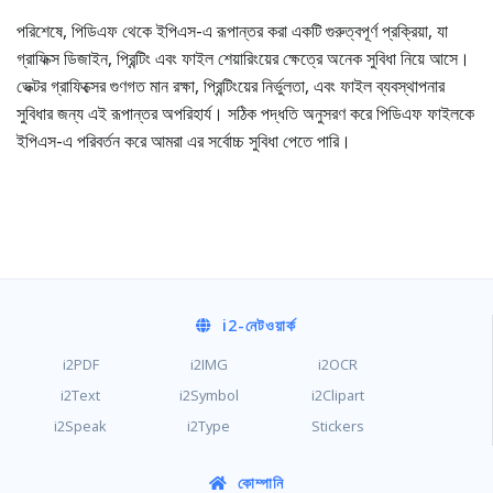
পরিশেষে, পিডিএফ থেকে ইপিএস-এ রূপান্তর করা একটি গুরুত্বপূর্ণ প্রক্রিয়া, যা
গ্রাফিক্স ডিজাইন, প্রিন্টিং এবং ফাইল শেয়ারিংয়ের ক্ষেত্রে অনেক সুবিধা নিয়ে আসে।
ভেক্টর গ্রাফিক্সের গুণগত মান রক্ষা, প্রিন্টিংয়ের নির্ভুলতা, এবং ফাইল ব্যবস্থাপনার
সুবিধার জন্য এই রূপান্তর অপরিহার্য। সঠিক পদ্ধতি অনুসরণ করে পিডিএফ ফাইলকে
ইপিএস-এ পরিবর্তন করে আমরা এর সর্বোচ্চ সুবিধা পেতে পারি।
i2
-নেটওয়ার্ক
i2PDF
i2IMG
i2OCR
i2Text
i2Symbol
i2Clipart
i2Speak
i2Type
Stickers
কোম্পানি