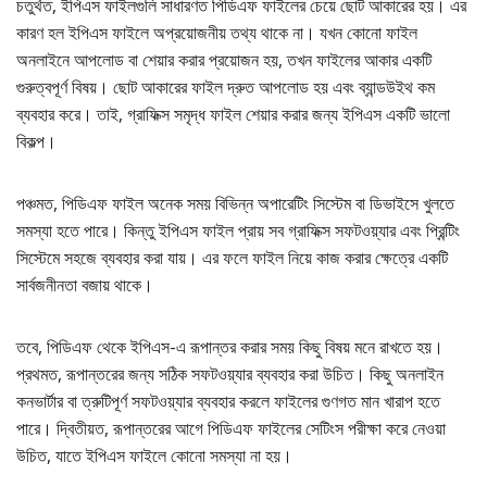
চতুর্থত, ইপিএস ফাইলগুলি সাধারণত পিডিএফ ফাইলের চেয়ে ছোট আকারের হয়। এর
কারণ হল ইপিএস ফাইলে অপ্রয়োজনীয় তথ্য থাকে না। যখন কোনো ফাইল
অনলাইনে আপলোড বা শেয়ার করার প্রয়োজন হয়, তখন ফাইলের আকার একটি
গুরুত্বপূর্ণ বিষয়। ছোট আকারের ফাইল দ্রুত আপলোড হয় এবং ব্যান্ডউইথ কম
ব্যবহার করে। তাই, গ্রাফিক্স সমৃদ্ধ ফাইল শেয়ার করার জন্য ইপিএস একটি ভালো
বিকল্প।
পঞ্চমত, পিডিএফ ফাইল অনেক সময় বিভিন্ন অপারেটিং সিস্টেম বা ডিভাইসে খুলতে
সমস্যা হতে পারে। কিন্তু ইপিএস ফাইল প্রায় সব গ্রাফিক্স সফটওয়্যার এবং প্রিন্টিং
সিস্টেমে সহজে ব্যবহার করা যায়। এর ফলে ফাইল নিয়ে কাজ করার ক্ষেত্রে একটি
সার্বজনীনতা বজায় থাকে।
তবে, পিডিএফ থেকে ইপিএস-এ রূপান্তর করার সময় কিছু বিষয় মনে রাখতে হয়।
প্রথমত, রূপান্তরের জন্য সঠিক সফটওয়্যার ব্যবহার করা উচিত। কিছু অনলাইন
কনভার্টার বা ত্রুটিপূর্ণ সফটওয়্যার ব্যবহার করলে ফাইলের গুণগত মান খারাপ হতে
পারে। দ্বিতীয়ত, রূপান্তরের আগে পিডিএফ ফাইলের সেটিংস পরীক্ষা করে নেওয়া
উচিত, যাতে ইপিএস ফাইলে কোনো সমস্যা না হয়।