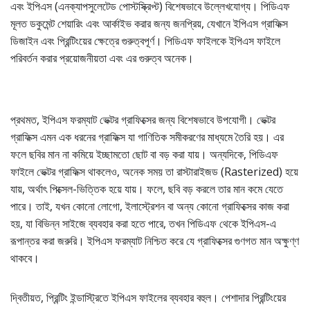
এবং ইপিএস (এনক্যাপসুলেটেড পোস্টস্ক্রিপ্ট) বিশেষভাবে উল্লেখযোগ্য। পিডিএফ
মূলত ডকুমেন্ট শেয়ারিং এবং আর্কাইভ করার জন্য জনপ্রিয়, যেখানে ইপিএস গ্রাফিক্স
ডিজাইন এবং প্রিন্টিংয়ের ক্ষেত্রে গুরুত্বপূর্ণ। পিডিএফ ফাইলকে ইপিএস ফাইলে
পরিবর্তন করার প্রয়োজনীয়তা এবং এর গুরুত্ব অনেক।
প্রথমত, ইপিএস ফরম্যাট ভেক্টর গ্রাফিক্সের জন্য বিশেষভাবে উপযোগী। ভেক্টর
গ্রাফিক্স এমন এক ধরনের গ্রাফিক্স যা গাণিতিক সমীকরণের মাধ্যমে তৈরি হয়। এর
ফলে ছবির মান না কমিয়ে ইচ্ছামতো ছোট বা বড় করা যায়। অন্যদিকে, পিডিএফ
ফাইলে ভেক্টর গ্রাফিক্স থাকলেও, অনেক সময় তা রাস্টারাইজড (Rasterized) হয়ে
যায়, অর্থাৎ পিক্সেল-ভিত্তিক হয়ে যায়। ফলে, ছবি বড় করলে তার মান কমে যেতে
পারে। তাই, যখন কোনো লোগো, ইলাস্ট্রেশন বা অন্য কোনো গ্রাফিক্সের কাজ করা
হয়, যা বিভিন্ন সাইজে ব্যবহার করা হতে পারে, তখন পিডিএফ থেকে ইপিএস-এ
রূপান্তর করা জরুরি। ইপিএস ফরম্যাট নিশ্চিত করে যে গ্রাফিক্সের গুণগত মান অক্ষুণ্ণ
থাকবে।
দ্বিতীয়ত, প্রিন্টিং ইন্ডাস্ট্রিতে ইপিএস ফাইলের ব্যবহার বহুল। পেশাদার প্রিন্টিংয়ের