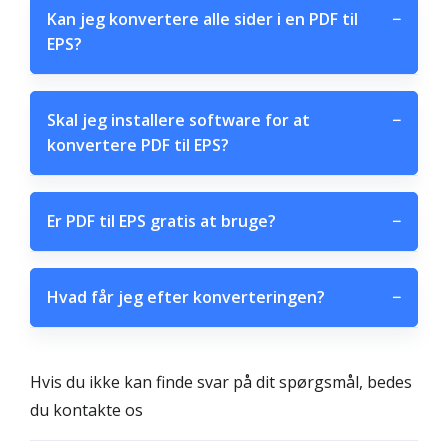
Kan jeg konvertere alle sider i en PDF til
−
EPS?
Skal jeg installere software for at
−
konvertere PDF til EPS?
Er PDF til EPS gratis at bruge?
−
Hvad får jeg efter konverteringen?
−
Hvis du ikke kan finde svar på dit spørgsmål, bedes
du kontakte os