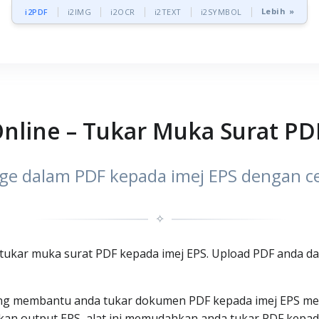
Lebih »
i2PDF
i2IMG
i2OCR
i2TEXT
i2SYMBOL
nline – Tukar Muka Surat PD
age dalam PDF kepada imej EPS dengan 
✧
 tukar muka surat PDF kepada imej EPS. Upload PDF anda da
ang membantu anda tukar dokumen PDF kepada imej EPS men
kan output EPS, alat ini memudahkan anda tukar PDF kepad