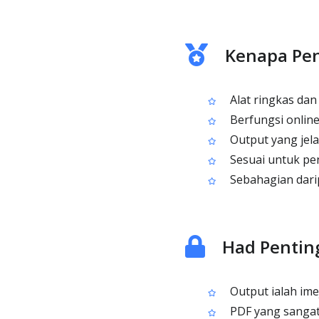
Kenapa Pen
Alat ringkas dan
Berfungsi onlin
Output yang jela
Sesuai untuk pen
Sebahagian darip
Had Pentin
Output ialah ime
PDF yang sangat 