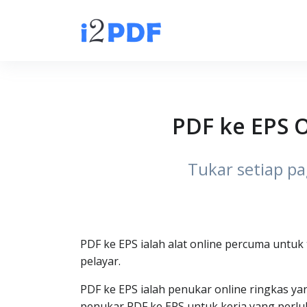
PDF ke EPS O
Tukar setiap p
PDF ke EPS ialah alat online percuma untuk
pelayar.
PDF ke EPS ialah penukar online ringkas y
penukar PDF ke EPS untuk kerja yang perlu