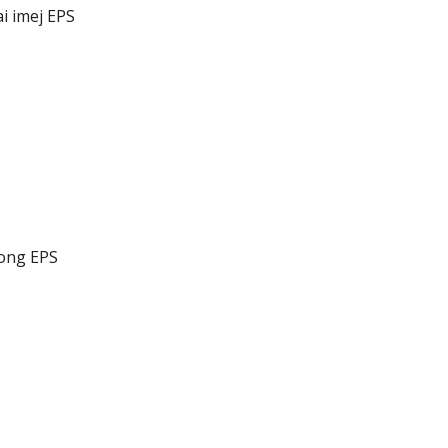
i imej EPS
kong EPS