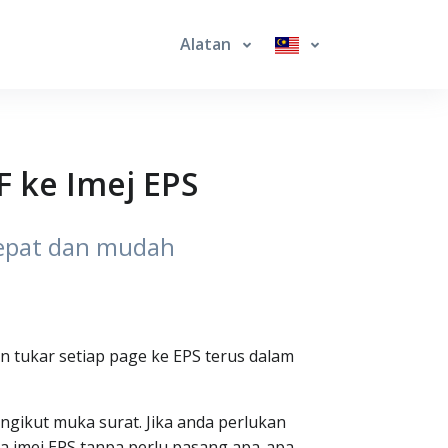
Alatan
F ke Imej EPS
cepat dan mudah
n tukar setiap page ke EPS terus dalam
gikut muka surat. Jika anda perlukan
a imej EPS tanpa perlu pasang apa-apa