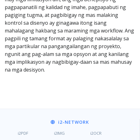
pagpapanatili ng kalidad ng imahe, pagpapabuti ng
pagiging tugma, at pagbibigay ng mas malaking
kontrol sa disenyo ay ginagawa itong isang
mahalagang hakbang sa maraming mga workflow. Ang
pagpili ng tamang format ay palaging nakasalalay sa
mga partikular na pangangailangan ng proyekto,
ngunit ang pag-alam sa mga opsyon at ang kanilang
mga implikasyon ay nagbibigay-daan sa mas mahusay
na mga desisyon.
i2
-NETWORK
i2PDF
i2IMG
i2OCR