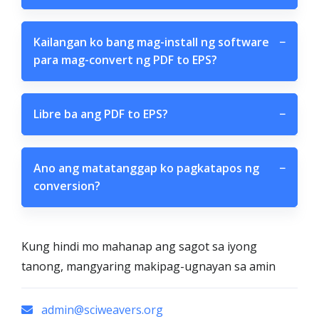
Kailangan ko bang mag-install ng software
−
para mag-convert ng PDF to EPS?
Libre ba ang PDF to EPS?
−
Ano ang matatanggap ko pagkatapos ng
−
conversion?
Kung hindi mo mahanap ang sagot sa iyong
tanong, mangyaring makipag-ugnayan sa amin
admin@sciweavers.org