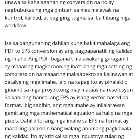
unawa sa kahalagahan ng conversion na ito ay
nagbubukas ng mga pintuan sa mas malawak na
kontrol, kalidad, at pagiging tugma sa iba't ibang mga
workflow.
Isa sa pangunahing dahilan kung bakit mahalaga ang
PDF to EPS conversion ay ang pagpapanatili ng kalidad
ng imahe. Ang PDF, bagama't malawakang ginagamit,
ay maaaring magkaroon ng iba't ibang mga setting ng
compression na maaaring makaapekto sa kalinawan at
detalye ng mga imahe, lalo na kapag ito ay pinalaki o
ginamit sa mga proyektong may mataas na resolusyon.
Sa kabilang banda, ang EPS ay isang vector-based na
format, ibig sabihin, ang mga imahe ay inilalarawan
gamit ang mga mathematical equation sa halip na mga
pixels. Dahil dito, ang mga imahe sa EPS na format ay
maaaring palakihin nang walang anumang pagkawala
ng kalidad. Ito ay kritikal sa mga industriya tulad ng