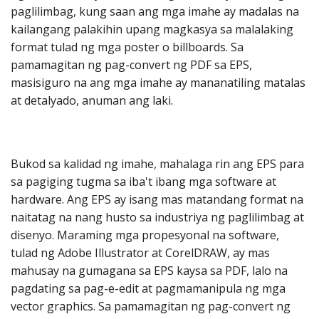
paglilimbag, kung saan ang mga imahe ay madalas na
kailangang palakihin upang magkasya sa malalaking
format tulad ng mga poster o billboards. Sa
pamamagitan ng pag-convert ng PDF sa EPS,
masisiguro na ang mga imahe ay mananatiling matalas
at detalyado, anuman ang laki.
Bukod sa kalidad ng imahe, mahalaga rin ang EPS para
sa pagiging tugma sa iba't ibang mga software at
hardware. Ang EPS ay isang mas matandang format na
naitatag na nang husto sa industriya ng paglilimbag at
disenyo. Maraming mga propesyonal na software,
tulad ng Adobe Illustrator at CorelDRAW, ay mas
mahusay na gumagana sa EPS kaysa sa PDF, lalo na
pagdating sa pag-e-edit at pagmamanipula ng mga
vector graphics. Sa pamamagitan ng pag-convert ng