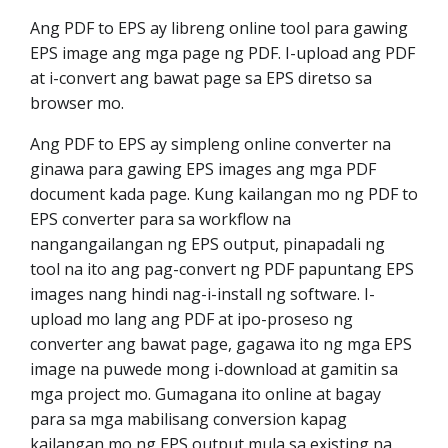
Ang PDF to EPS ay libreng online tool para gawing
EPS image ang mga page ng PDF. I-upload ang PDF
at i-convert ang bawat page sa EPS diretso sa
browser mo.
Ang PDF to EPS ay simpleng online converter na
ginawa para gawing EPS images ang mga PDF
document kada page. Kung kailangan mo ng PDF to
EPS converter para sa workflow na
nangangailangan ng EPS output, pinapadali ng
tool na ito ang pag-convert ng PDF papuntang EPS
images nang hindi nag-i-install ng software. I-
upload mo lang ang PDF at ipo-proseso ng
converter ang bawat page, gagawa ito ng mga EPS
image na puwede mong i-download at gamitin sa
mga project mo. Gumagana ito online at bagay
para sa mga mabilisang conversion kapag
kailangan mo ng EPS output mula sa existing na