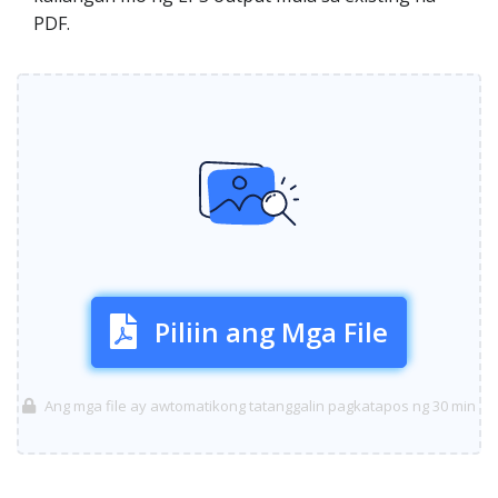
PDF.
Piliin ang Mga File
Ang mga file ay awtomatikong tatanggalin pagkatapos ng 30 min