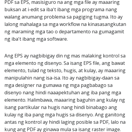
PDF sa EPS, masisiguro na ang mga file ay maaaring
buksan at i-edit sa iba't ibang mga programa nang
walang anumang problema sa pagiging tugma. Ito ay
lalong mahalaga sa mga workflow na kinasasangkutan
ng maraming mga tao o departamento na gumagamit
ng iba't ibang mga software.
Ang EPS ay nagbibigay din ng mas malaking kontrol sa
mga elemento ng disenyo. Sa isang EPS file, ang bawat
elemento, tulad ng teksto, hugis, at kulay, ay maaaring
manipulahin nang isa-isa. Ito ay nagbibigay-daan sa
mga designer na gumawa ng mga pagbabago sa
disenyo nang hindi naaapektuhan ang iba pang mga
elemento. Halimbawa, maaaring baguhin ang kulay ng
isang partikular na hugis nang hindi binabago ang
kulay ng iba pang mga hugis sa disenyo. Ang ganitong
antas ng kontrol ay hindi laging posible sa PDF, lalo na
kung ang PDF ay ginawa mula sa isang raster image.