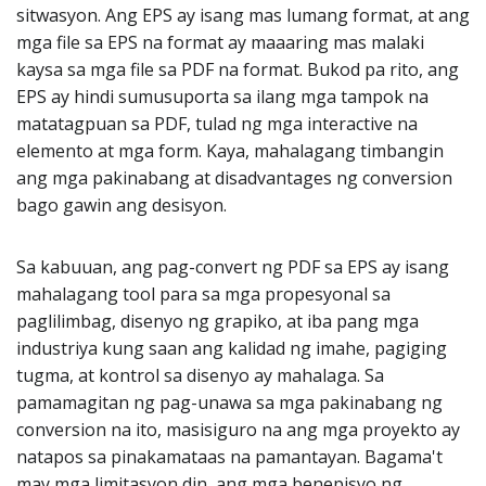
sitwasyon. Ang EPS ay isang mas lumang format, at ang
mga file sa EPS na format ay maaaring mas malaki
kaysa sa mga file sa PDF na format. Bukod pa rito, ang
EPS ay hindi sumusuporta sa ilang mga tampok na
matatagpuan sa PDF, tulad ng mga interactive na
elemento at mga form. Kaya, mahalagang timbangin
ang mga pakinabang at disadvantages ng conversion
bago gawin ang desisyon.
Sa kabuuan, ang pag-convert ng PDF sa EPS ay isang
mahalagang tool para sa mga propesyonal sa
paglilimbag, disenyo ng grapiko, at iba pang mga
industriya kung saan ang kalidad ng imahe, pagiging
tugma, at kontrol sa disenyo ay mahalaga. Sa
pamamagitan ng pag-unawa sa mga pakinabang ng
conversion na ito, masisiguro na ang mga proyekto ay
natapos sa pinakamataas na pamantayan. Bagama't
may mga limitasyon din, ang mga benepisyo ng