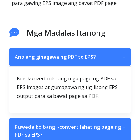
para gawing EPS image ang bawat PDF page
Mga Madalas Itanong
Ano ang ginagawa ng PDF to EPS?
−
Kinokonvert nito ang mga page ng PDF sa
EPS images at gumagawa ng tig-iisang EPS
output para sa bawat page sa PDF.
Puwede ko bang i-convert lahat ng page ng
−
PDF sa EPS?