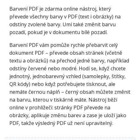
Barvení PDF je zdarma online nástroj, který
převede všechny barvy v PDF (text i obrázky) na
odstíny zvolené barvy. Umí také změnit barvu
pozadí, pokud je v dokumentu bílé pozadí.
Barvení PDF vám pomůže rychle přebarvit celý
dokument PDF – převede obsah stránek (včetně
textu a obrázků) na přechod jedné barvy, například
odstíny červené nebo modré. Hodí se, když chcete
jednotný, jednobarevný vzhled (samolepky, štítky,
QR kódy) nebo když potřebujete tisknout, ale
nemáte černou náplň – černý obsah můžete změnit
na barvu, kterou v tiskárně máte. Nástroj běží
online v prohlížeči: stránky PDF převede na
obrázky, aplikuje změnu barev a zase je uloží jako
PDF, takže výsledný PDF už není upravitelný.