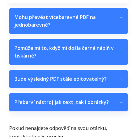
Mohu převést vícebarevné PDF na
−
jednobarevné?
Pomůže mi to, když mi došla černá náplň v
−
tiskárně?
Bude výsledný PDF stále editovatelný?
−
Přebarví nástroj jak text, tak i obrázky?
−
Pokud nenajdete odpověď na svou otázku,
kontaktujte nás prosím