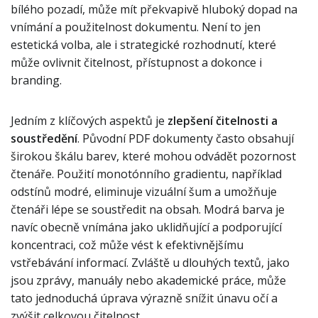
bílého pozadí, může mít překvapivě hluboký dopad na
vnímání a použitelnost dokumentu. Není to jen
estetická volba, ale i strategické rozhodnutí, které
může ovlivnit čitelnost, přístupnost a dokonce i
branding.
Jedním z klíčových aspektů je
zlepšení čitelnosti a
soustředění
. Původní PDF dokumenty často obsahují
širokou škálu barev, které mohou odvádět pozornost
čtenáře. Použití monotónního gradientu, například
odstínů modré, eliminuje vizuální šum a umožňuje
čtenáři lépe se soustředit na obsah. Modrá barva je
navíc obecně vnímána jako uklidňující a podporující
koncentraci, což může vést k efektivnějšímu
vstřebávání informací. Zvláště u dlouhých textů, jako
jsou zprávy, manuály nebo akademické práce, může
tato jednoduchá úprava výrazně snížit únavu očí a
zvýšit celkovou čitelnost.