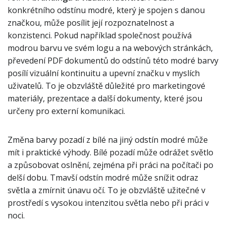
konkrétního odstínu modré, který je spojen s danou
značkou, může posílit její rozpoznatelnost a
konzistenci. Pokud například společnost používá
modrou barvu ve svém logu a na webových stránkách,
převedení PDF dokumentů do odstínů této modré barvy
posílí vizuální kontinuitu a upevní značku v myslích
uživatelů. To je obzvláště důležité pro marketingové
materiály, prezentace a další dokumenty, které jsou
určeny pro externí komunikaci.
Změna barvy pozadí z bílé na jiný odstín modré může
mít i praktické výhody. Bílé pozadí může odrážet světlo
a způsobovat oslnění, zejména při práci na počítači po
delší dobu. Tmavší odstín modré může snížit odraz
světla a zmírnit únavu očí. To je obzvláště užitečné v
prostředí s vysokou intenzitou světla nebo při práci v
noci.