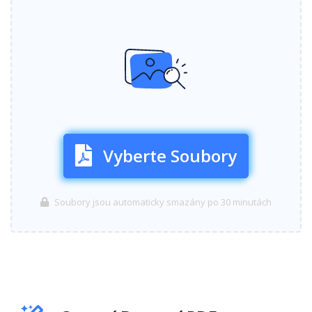
Vyberte Soubory
Soubory jsou automaticky smazány po 30 minutách