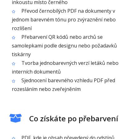
inkoustu místo černého
Převod černobílých PDF na dokumenty v
jednom barevném tónu pro zvýraznění nebo
rozlišení
Přebarvení QR kódů nebo archů se
samolepkami podle designu nebo požadavků
tiskárny
Tvorba jednobarevných verzí letáků nebo
interních dokumentů
Sjednocení barevného vzhledu PDF před
rozesláním nebo zveřejněním
Co získáte po přebarvení
PDF, kde je obsah převedený do odstínů