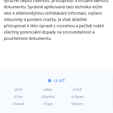
výrazně zlepšit čitelnost, přístupnost a vizuální identitu
dokumentu. Správně aplikovaná tato technika může
vést k efektivnějšímu vstřebávání informací, zvýšení
inkluzivity a posílení značky. Je však důležité
přistupovat k této úpravě s rozvahou a pečlivě zvážit
všechny potenciální dopady na srozumitelnost a
použitelnost dokumentu.
i2
-SÍŤ
i2PDF
i2IMG
i2OCR
i2Text
i2Symbol
i2Clipart
i2Speak
i2Type
Stickers