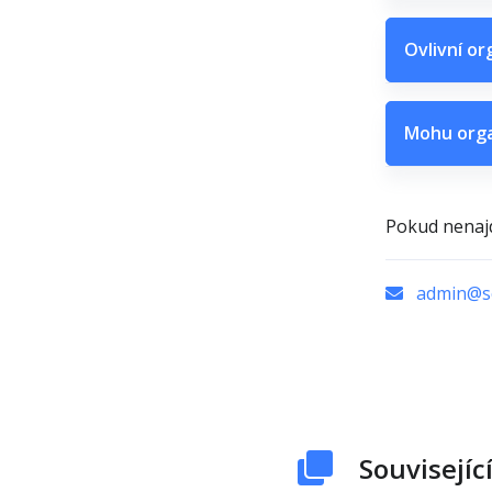
Ovlivní or
Mohu orga
Pokud nenajd
admin@sc
Souvisejíc