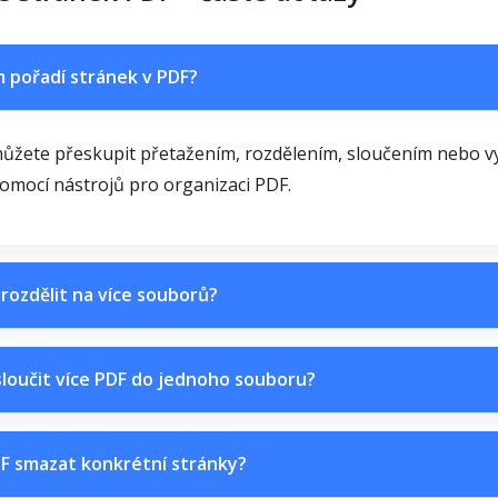
m pořadí stránek v PDF?
ůžete přeskupit přetažením, rozdělením, sloučením nebo v
omocí nástrojů pro organizaci PDF.
rozdělit na více souborů?
sloučit více PDF do jednoho souboru?
F smazat konkrétní stránky?