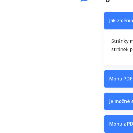
Jak změní
Stránky m
stránek p
Mohu PDF 
Je možné 
Mohu z PD