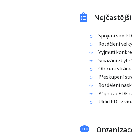
Nejčastější
Spojení více P
Rozdělení velký
Vyjmutí konkré
Smazání zbyteč
Otočení stráne
Přeskupení str
Rozdělení nask
Příprava PDF n
Úklid PDF z více
Organizace