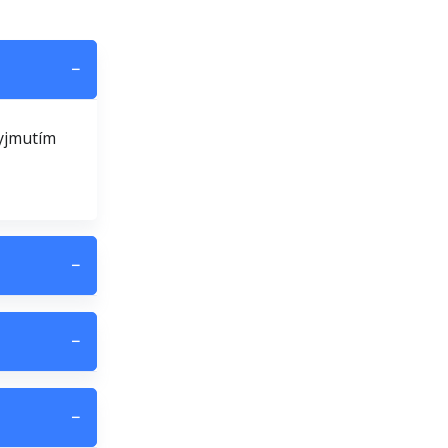
−
yjmutím
−
−
−