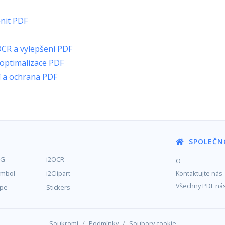
nit PDF
OCR a vylepšení PDF
optimalizace PDF
 a ochrana PDF
SPOLEČN
MG
i2OCR
O
ymbol
i2Clipart
Kontaktujte nás
Všechny PDF nás
ype
Stickers
/
/
Soukromí
Podmínky
Soubory cookie