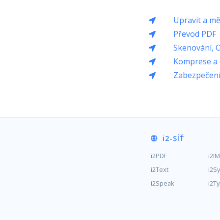
Upravit a mě
Převod PDF
Skenování, 
Komprese a 
Zabezpečení
i2
-SÍŤ
i2PDF
i2I
i2Text
i2S
i2Speak
i2T