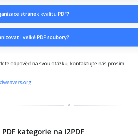
ganizace stránek kvalitu PDF?
nizovat i velké PDF soubory?
ete odpověď na svou otázku, kontaktujte nás prosím
iweavers.org
✧
í PDF kategorie na i2PDF