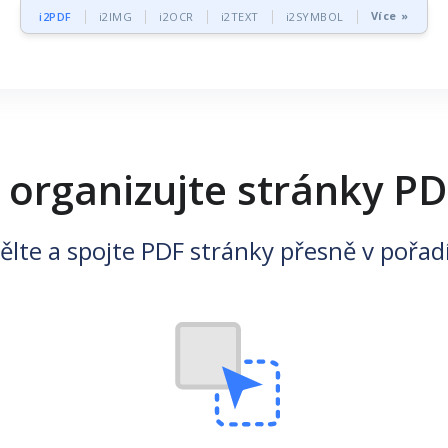
Více »
i2PDF
i2IMG
i2OCR
i2TEXT
i2SYMBOL
 organizujte stránky PD
ělte a spojte PDF stránky přesně v pořad