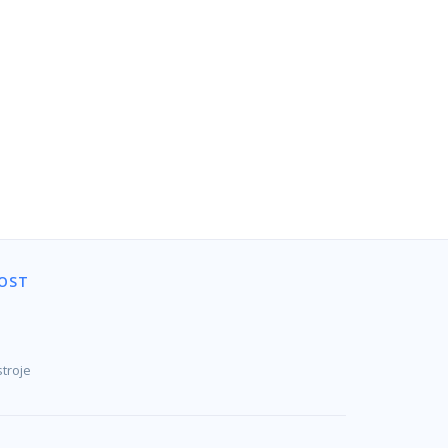
OST
troje