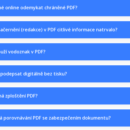
né online odemykat chráněné PDF?
ačernění (redakce) v PDF citlivé informace natrvalo?
ouží vodoznak v PDF?
podepsat digitálně bez tisku?
á zploštění PDF?
á porovnávání PDF se zabezpečením dokumentu?