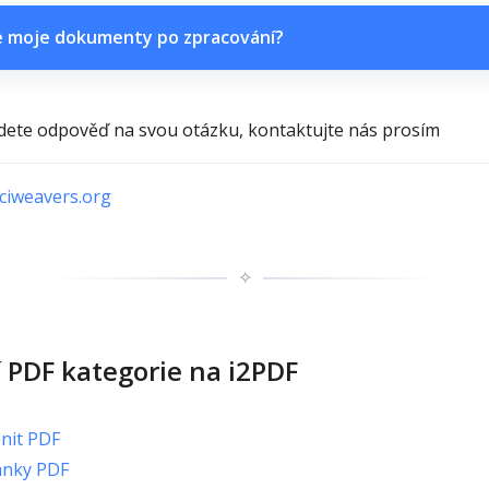
se moje dokumenty po zpracování?
ete odpověď na svou otázku, kontaktujte nás prosím
iweavers.org
✧
í PDF kategorie na i2PDF
nit PDF
ánky PDF