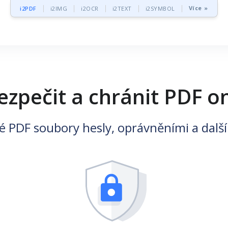
Více »
i2PDF
i2IMG
i2OCR
i2TEXT
i2SYMBOL
zpečit a chránit PDF o
vé PDF soubory hesly, oprávněními a dal