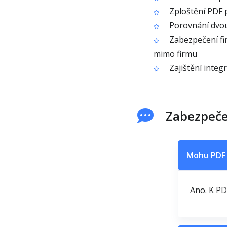
Zploštění PDF 
Porovnání dvou
Zabezpečení fi
mimo firmu
Zajištění inte
Zabezpeče
Mohu PDF 
Ano. K PD