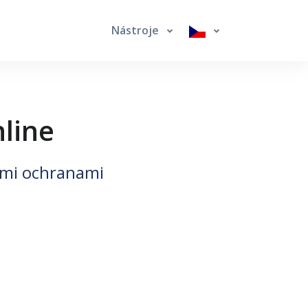
Nástroje
nline
šími ochranami