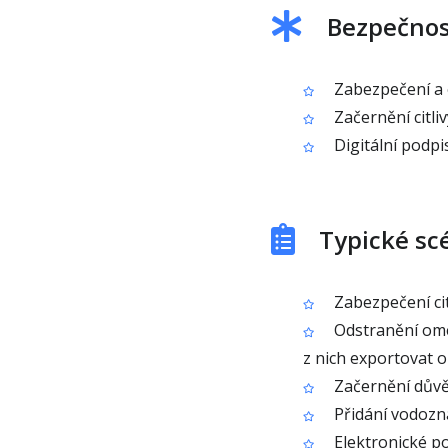
Bezpečnos
Zabezpečení a
Začernění citli
Digitální podpi
Typické sc
Zabezpečení ci
Odstranění omez
z nich exportovat 
Začernění důvěr
Přidání vodozna
Elektronické p