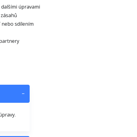
 dalšími úpravami
 zásahů
 nebo sdílením
partnery
−
úpravy.