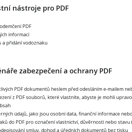
tní nástroje pro PDF
 odemčení PDF
vých informací
s a přidání vodoznaku
énáře zabezpečení a ochrany PDF
tlivých PDF dokumentů heslem před odesláním e‑mailem neb
ení z PDF souborů, které vlastníte, abyste je mohli upravo
obsah
ných údajů, jako jsou osobní data, finanční informace neb
ků do PDF pro označení vlastnictví, důvěrnosti nebo stavu (
odepisování smluv, dohod a úředních dokumentů bez tisku