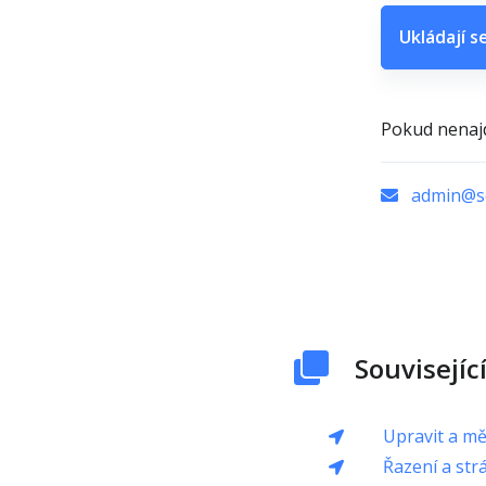
Ukládají 
Pokud nenajd
admin@sc
Souvisejíc
Upravit a mě
Řazení a str