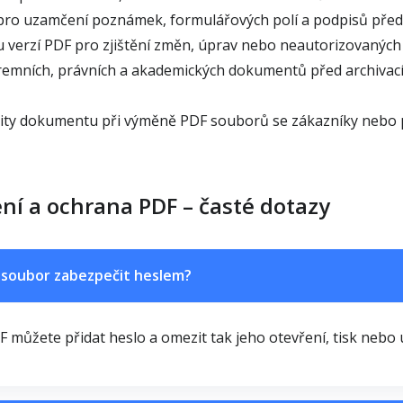
pro uzamčení poznámek, formulářových polí a podpisů před
 verzí PDF pro zjištění změn, úprav nebo neautorizovaných
remních, právních a akademických dokumentů před archivací
grity dokumentu při výměně PDF souborů se zákazníky nebo 
ní a ochrana PDF – časté dotazy
soubor zabezpečit heslem?
F můžete přidat heslo a omezit tak jeho otevření, tisk nebo 