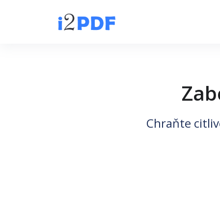
Zabe
Chraňte citli