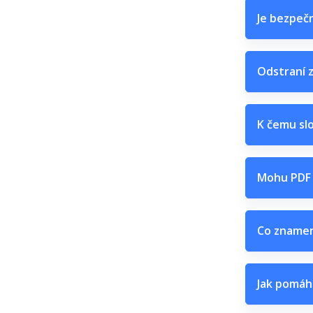
Je bezpeč
Odstraní z
K čemu sl
Mohu PDF 
Co znamen
Jak pomáh