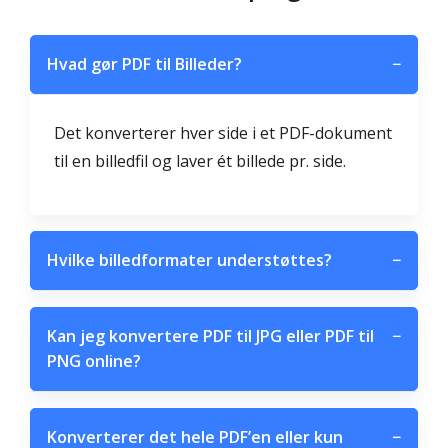
Hvad gør PDF til Billeder?
−
Det konverterer hver side i et PDF-dokument
til en billedfil og laver ét billede pr. side.
Hvilke billedformater understøttes?
−
Kan jeg konvertere PDF til JPG eller PDF til
−
PNG online?
Konverterer det hele PDF’en eller kun
−