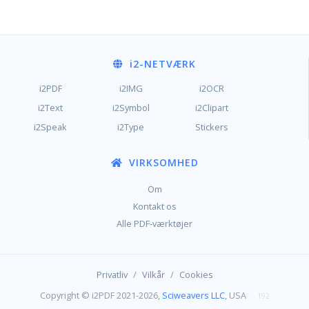
i2
-NETVÆRK
i2PDF
i2IMG
i2OCR
i2Text
i2Symbol
i2Clipart
i2Speak
i2Type
Stickers
VIRKSOMHED
Om
Kontakt os
Alle PDF-værktøjer
/
/
Privatliv
Vilkår
Cookies
Copyright © i2PDF 2021-2026,
Sciweavers LLC
, USA
192