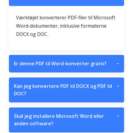
Værktøjet konverterer PDF-filer til Microsoft
Word-dokumenter, inklusive formaterne
DOCX og DOC.
Er denne PDF til Word-konverter gratis?
−
Kan jeg konvertere PDF til DOCX og PDF til
−
DOC?
Skal jeg installere Microsoft Word eller
−
anden software?