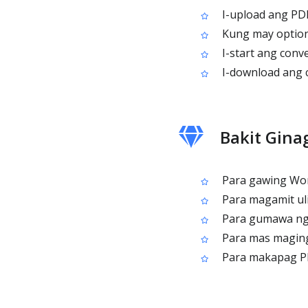
I-upload ang PDF
Kung may option,
I-start ang conv
I-download ang c
Bakit Gina
Para gawing Wor
Para magamit ul
Para gumawa ng W
Para mas maging
Para makapag PDF