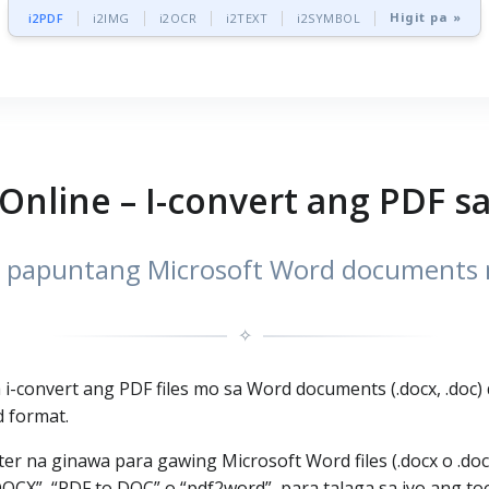
Higit pa »
i2PDF
i2IMG
i2OCR
i2TEXT
i2SYMBOL
Online – I-convert ang PDF 
es papuntang Microsoft Word documents 
✧
 i-convert ang PDF files mo sa Word documents (.docx, .doc
 format.
er na ginawa para gawing Microsoft Word files (.docx o .d
CX”, “PDF to DOC” o “pdf2word”, para talaga sa iyo ang tool