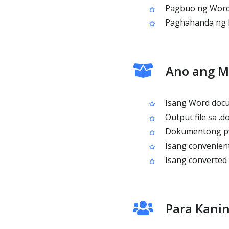
Pagbuo ng Word v
Paghahanda ng 
Ano ang M
Isang Word docu
Output file sa .d
Dokumentong pwe
Isang convenien
Isang converted 
Para Kani