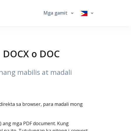
Mga gamit
sa DOCX o DOC
nang mabilis at madali
) direkta sa browser, para madali mong
oc) ang mga PDF document. Kung
 na ito. Tutulungan ka nitong i-convert