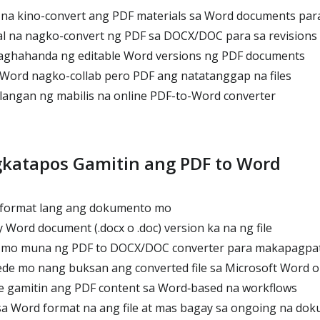
a kino-convert ang PDF materials sa Word documents para 
 na nagko-convert ng PDF sa DOCX/DOC para sa revisions 
ghahanda ng editable Word versions ng PDF documents
Word nagko-collab pero PDF ang natatanggap na files
ilangan ng mabilis na online PDF-to-Word converter
gkatapos Gamitin ang PDF to Word
format lang ang dokumento mo
Word document (.docx o .doc) version ka na ng file
 mo muna ng PDF to DOCX/DOC converter para makapagpat
e mo nang buksan ang converted file sa Microsoft Word o 
e gamitin ang PDF content sa Word‑based na workflows
a Word format na ang file at mas bagay sa ongoing na do