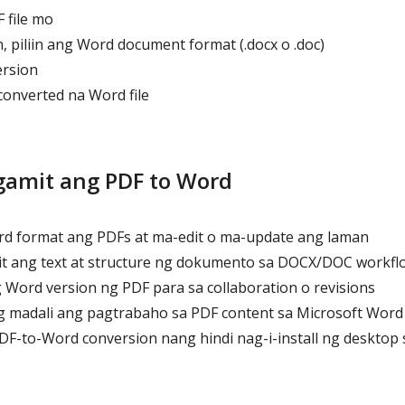
 file mo
 piliin ang Word document format (.docx o .doc)
ersion
onverted na Word file
gamit ang PDF to Word
d format ang PDFs at ma-edit o ma-update ang laman
it ang text at structure ng dokumento sa DOCX/DOC workfl
ord version ng PDF para sa collaboration o revisions
 madali ang pagtrabaho sa PDF content sa Microsoft Word
-to-Word conversion nang hindi nag-i-install ng desktop 