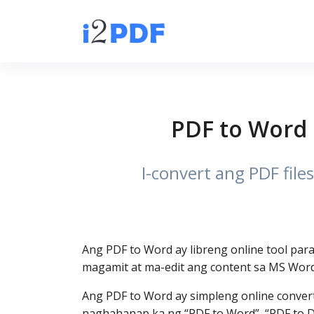
PDF to Word 
I-convert ang PDF fil
Ang PDF to Word ay libreng online tool para
magamit at ma-edit ang content sa MS Word
Ang PDF to Word ay simpleng online convert
naghahanap ka ng “PDF to Word”, “PDF to DO