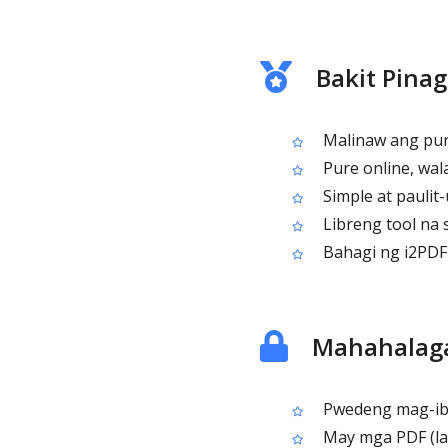
Bakit Pina
Malinaw ang purp
Pure online, wal
Simple at paulit
Libreng tool na 
Bahagi ng i2PDF p
Mahahalaga
Pwedeng mag-iba 
May mga PDF (la