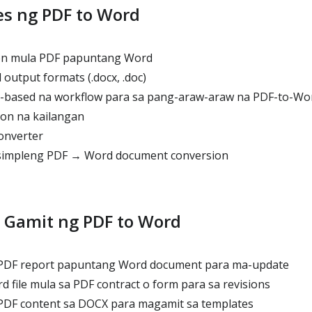
es ng PDF to Word
on mula PDF papuntang Word
output formats (.docx, .doc)
r-based na workflow para sa pang-araw-araw na PDF-to-Wo
ion na kailangan
onverter
simpleng PDF → Word document conversion
 Gamit ng PDF to Word
PDF report papuntang Word document para ma-update
file mula sa PDF contract o form para sa revisions
PDF content sa DOCX para magamit sa templates