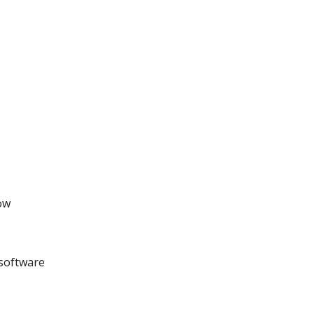
ow
software