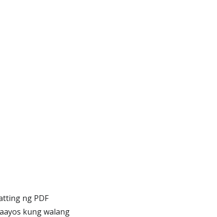
atting ng PDF
maayos kung walang