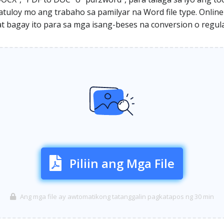
tuloy mo ang trabaho sa pamilyar na Word file type. Online
at bagay ito para sa mga isang-beses na conversion o regu
Piliin ang Mga File
Ang mga file ay awtomatikong tatanggalin pagkatapos ng 30 min