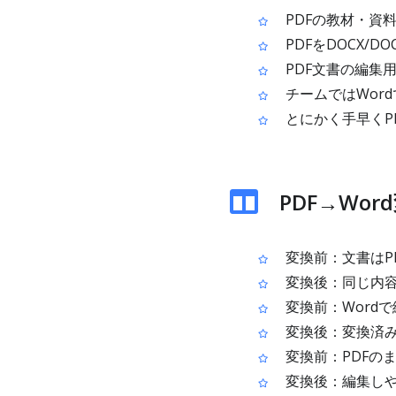
PDFの教材・資
PDFをDOCX
PDF文書の編集
チームではWor
とにかく手早くP
PDF→Wo
変換前：文書はP
変換後：同じ内容のW
変換前：Wordで
変換後：変換済みフ
変換前：PDFの
変換後：編集しや