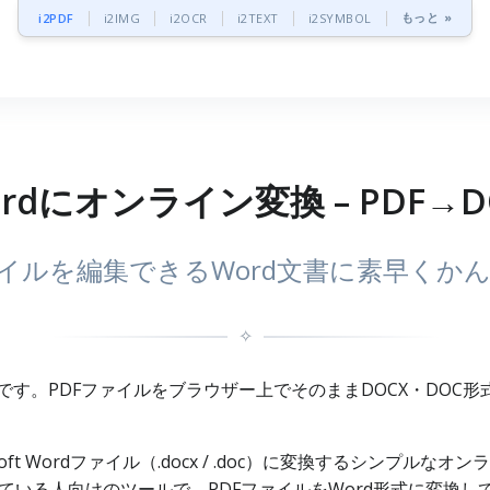
もっと »
i2PDF
i2IMG
i2OCR
i2TEXT
i2SYMBOL
rdにオンライン変換 – PDF→D
ァイルを編集できるWord文書に素早くか
✧
です。PDFファイルをブラウザー上でそのままDOCX・DOC形
oft Wordファイル（.docx / .doc）に変換するシンプルな
どを探している人向けのツールで、PDFファイルをWord形式に変