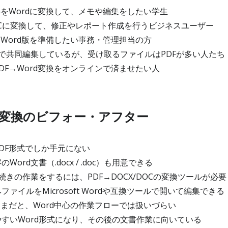
料をWordに変換して、メモや編集をしたい学生
/DOCに変換して、修正やレポート作成を行うビジネスユーザー
用Word版を準備したい事務・管理担当の方
dで共同編集しているが、受け取るファイルはPDFが多い人たち
DF→Word変換をオンラインで済ませたい人
rd変換のビフォー・アフター
DF形式でしか手元にない
ord文書（.docx / .doc）も用意できる
続きの作業をするには、PDF→DOCX/DOCの変換ツールが必要
ァイルをMicrosoft Wordや互換ツールで開いて編集できる
ままだと、Word中心の作業フローでは扱いづらい
すいWord形式になり、その後の文書作業に向いている