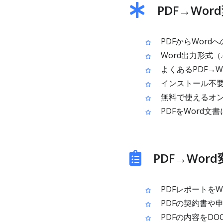
PDF→Wo
PDFからWord
Word出力形式（.do
よくあるPDF→
インストール不
無料で使えるオ
PDFをWord
PDF→Wo
PDFレポートを
PDFの契約書や
PDFの内容をD