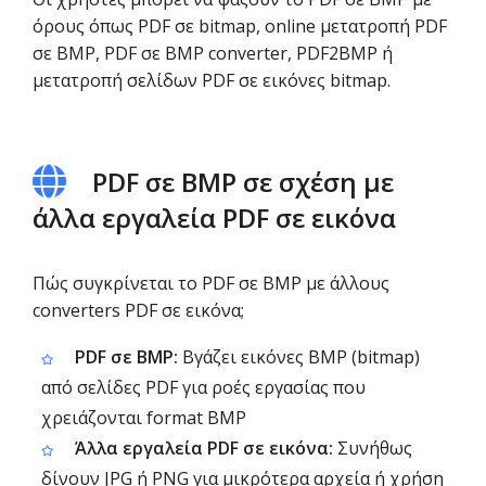
όρους όπως PDF σε bitmap, online μετατροπή PDF
σε BMP, PDF σε BMP converter, PDF2BMP ή
μετατροπή σελίδων PDF σε εικόνες bitmap.
PDF σε BMP σε σχέση με
άλλα εργαλεία PDF σε εικόνα
Πώς συγκρίνεται το PDF σε BMP με άλλους
converters PDF σε εικόνα;
PDF σε BMP:
Βγάζει εικόνες BMP (bitmap)
από σελίδες PDF για ροές εργασίας που
χρειάζονται format BMP
Άλλα εργαλεία PDF σε εικόνα:
Συνήθως
δίνουν JPG ή PNG για μικρότερα αρχεία ή χρήση