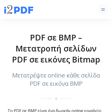
PDF σε BMP –
Μετατροπή σελίδων
PDF σε εικόνες Bitmap
Μετατρέψτε online κάθε σελίδα
PDF σε εικόνα BMP
✧
Το PDF σε BMP είναι ένα δωρεάν online εργαλείο