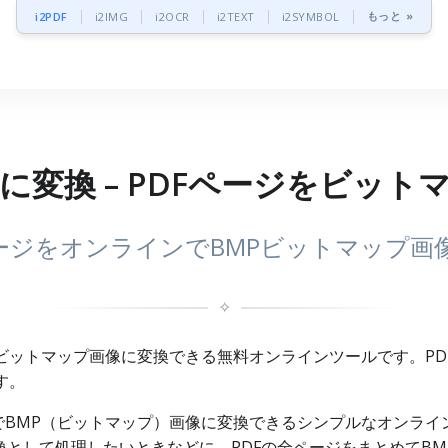
もっと »
i2PDF
i2IMG
i2OCR
i2TEXT
i2SYMBOL
Pに変換 – PDFページをビッ
ページをオンラインでBMPビットマップ画
✧
MPビットマップ画像に変換できる無料オンラインツールです。P
す。
単位でBMP（ビットマップ）画像に変換できるシンプルなオンラ
画像として処理したいときなどに、PDFの全ページをまとめてB