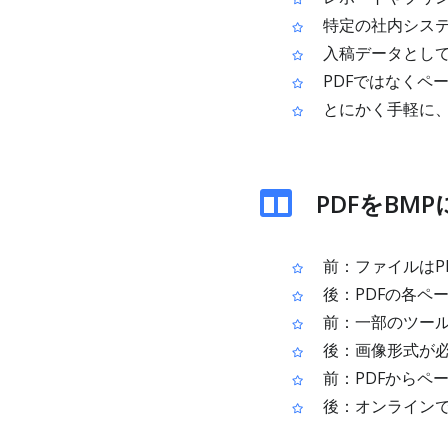
特定の社内システ
入稿データとして
PDFではなくペ
とにかく手軽に、
PDFをBM
前：ファイルはP
後：PDFの各ペ
前：一部のツール
後：画像形式が必
前：PDFからペ
後：オンラインで