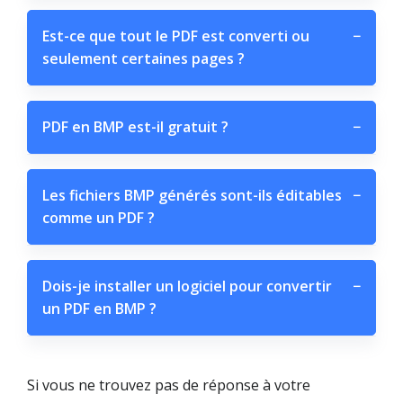
Est-ce que tout le PDF est converti ou
−
seulement certaines pages ?
PDF en BMP est-il gratuit ?
−
Les fichiers BMP générés sont-ils éditables
−
comme un PDF ?
Dois-je installer un logiciel pour convertir
−
un PDF en BMP ?
Si vous ne trouvez pas de réponse à votre