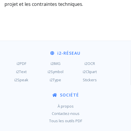
projet et les contraintes techniques.
i2
-RÉSEAU
i2PDF
i2IMG
i2OCR
i2Text
i2Symbol
i2Clipart
i2Speak
i2Type
Stickers
SOCIÉTÉ
À propos
Contactez-nous
Tous les outils PDF