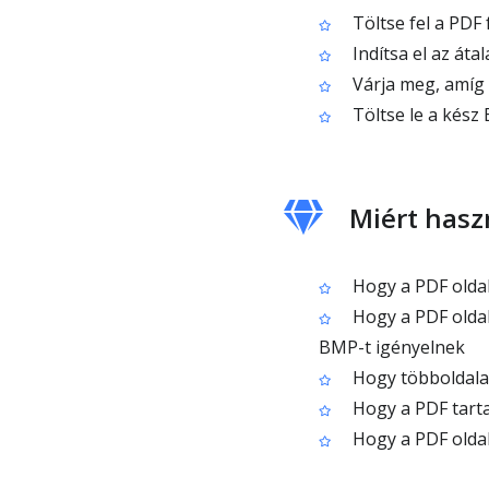
Töltse fel a PDF f
Indítsa el az át
Várja meg, amíg 
Töltse le a kész
Miért hasz
Hogy a PDF oldal
Hogy a PDF olda
BMP-t igényelnek
Hogy többoldalas
Hogy a PDF tart
Hogy a PDF oldal