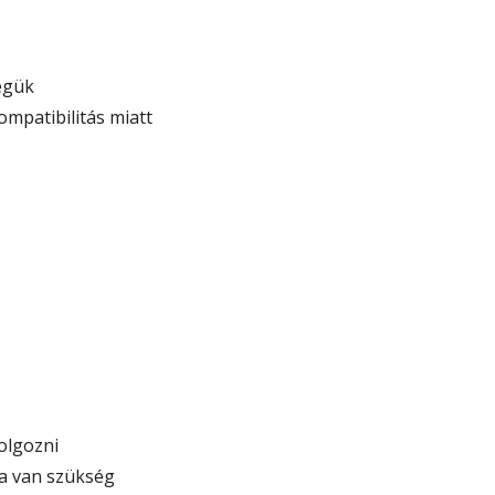
égük
ompatibilitás miatt
olgozni
ra van szükség