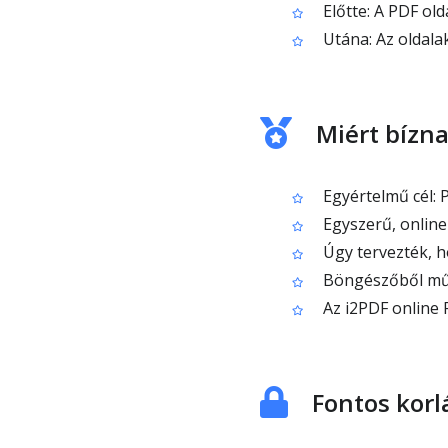
Előtte: A PDF ol
Utána: Az oldala
Miért bízn
Egyértelmű cél: 
Egyszerű, online 
Úgy tervezték, h
Böngészőből műkö
Az i2PDF online 
Fontos korl