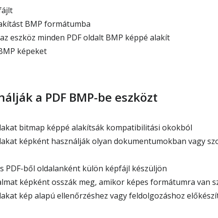
ájlt
alakítást BMP formátumba
az eszköz minden PDF oldalt BMP képpé alakít
 BMP képeket
nálják a PDF BMP-be eszközt
akat bitmap képpé alakítsák kompatibilitási okokból
lakat képként használják olyan dokumentumokban vagy szo
 PDF-ből oldalanként külön képfájl készüljön
almat képként osszák meg, amikor képes formátumra van s
akat kép alapú ellenőrzéshez vagy feldolgozáshoz előkészí