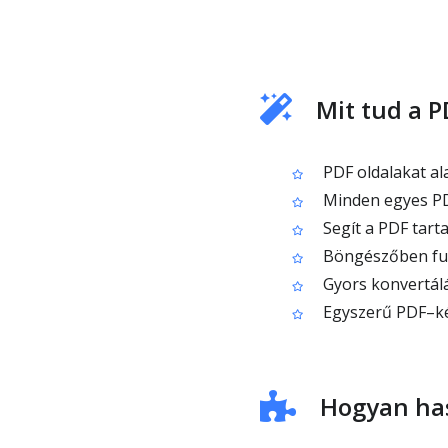
Mit tud a 
PDF oldalakat al
Minden egyes PD
Segít a PDF tart
Böngészőben fut
Gyors konvertálá
Egyszerű PDF–ké
Hogyan has