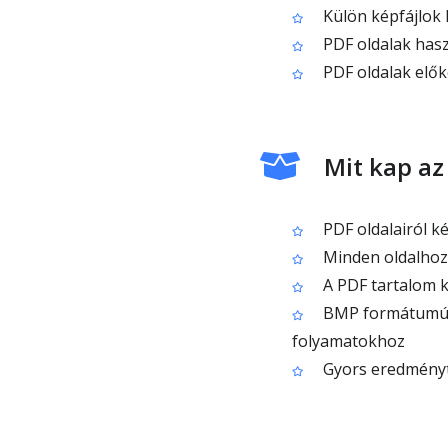
Külön képfájlok 
PDF oldalak has
PDF oldalak elő
Mit kap az
PDF oldalairól k
Minden oldalhoz 
A PDF tartalom k
BMP formátumú k
folyamatokhoz
Gyors eredményt, 