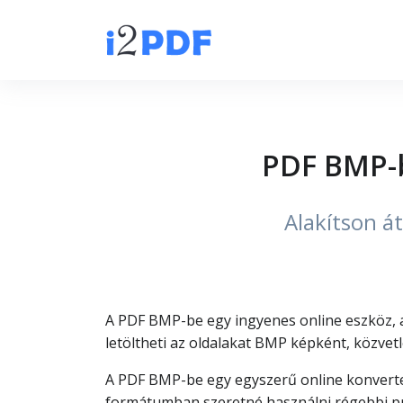
PDF BMP-b
Alakítson á
A PDF BMP-be egy ingyenes online eszköz, am
letöltheti az oldalakat BMP képként, közvet
A PDF BMP-be egy egyszerű online konverte
formátumban szeretné használni régebbi pr