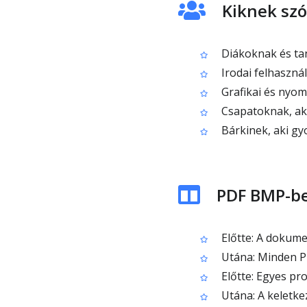
Kiknek szó
Diákoknak és ta
Irodai felhasznál
Grafikai és nyo
Csapatoknak, aki
Bárkinek, aki gy
PDF BMP-be
Előtte: A dokume
Utána: Minden PD
Előtte: Egyes pr
Utána: A keletke