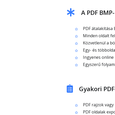
A PDF BMP-
PDF átalakítása
Minden oldalt fe
Közvetlenül a bö
Egy- és többolda
Ingyenes online 
Egyszerű folyamat
Gyakori PD
PDF rajzok vagy
PDF oldalak exp