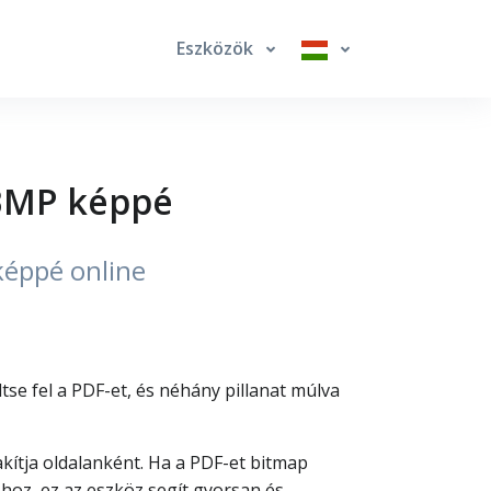
Eszközök
 BMP képpé
képpé online
se fel a PDF-et, és néhány pillanat múlva
tja oldalanként. Ha a PDF-et bitmap
oz, ez az eszköz segít gyorsan és