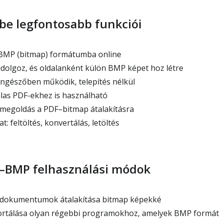
be legfontosabb funkciói
 BMP (bitmap) formátumba online
ldolgoz, és oldalanként külön BMP képet hoz létre
ngészőben működik, telepítés nélkül
las PDF-ekhez is használható
megoldás a PDF–bitmap átalakításra
: feltöltés, konvertálás, letöltés
F–BMP felhasználási módok
 dokumentumok átalakítása bitmap képekké
ortálása olyan régebbi programokhoz, amelyek BMP formá