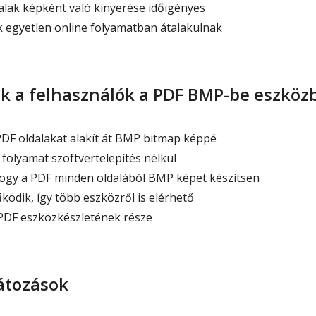
dalak képként való kinyerése időigényes
k egyetlen online folyamatban átalakulnak
ak a felhasználók a PDF BMP-be eszköz
PDF oldalakat alakít át BMP bitmap képpé
folyamat szoftvertelepítés nélkül
ogy a PDF minden oldalából BMP képet készítsen
dik, így több eszközről is elérhető
PDF eszközkészletének része
átozások