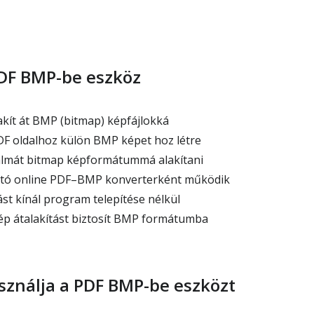
PDF BMP-be eszköz
akít át BMP (bitmap) képfájlokká
F oldalhoz külön BMP képet hoz létre
almát bitmap képformátummá alakítani
ó online PDF–BMP konverterként működik
st kínál program telepítése nélkül
p átalakítást biztosít BMP formátumba
ználja a PDF BMP-be eszközt