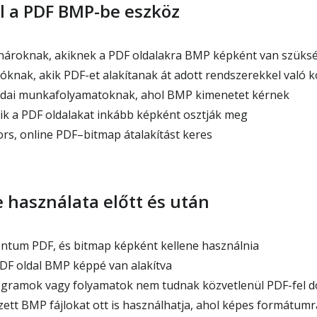
l a PDF BMP-be eszköz
nároknak, akiknek a PDF oldalakra BMP képként van szüks
óknak, akik PDF-et alakítanak át adott rendszerekkel való k
mdai munkafolyamatoknak, ahol BMP kimenetet kérnek
k a PDF oldalakat inkább képként osztják meg
ors, online PDF–bitmap átalakítást keres
 használata előtt és után
ntum PDF, és bitmap képként kellene használnia
F oldal BMP képpé van alakítva
ogramok vagy folyamatok nem tudnak közvetlenül PDF-fel d
zett BMP fájlokat ott is használhatja, ahol képes formátum