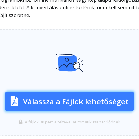
 oldalát. A konvertálás online történik, nem kell semmit tel
jlt szeretne.
Válassza a Fájlok lehetőséget
A fájlok 30 perc elteltével automatikusan törlődnek