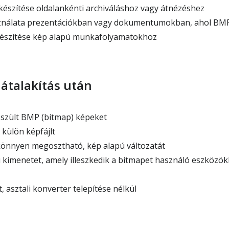
készítése oldalankénti archiváláshoz vagy átnézéshez
ználata prezentációkban vagy dokumentumokban, ahol BM
készítése kép alapú munkafolyamatokhoz
 átalakítás után
észült BMP (bitmap) képeket
külön képfájlt
önnyen megosztható, kép alapú változatát
imenetet, amely illeszkedik a bitmapet használó eszközök
asztali konverter telepítése nélkül