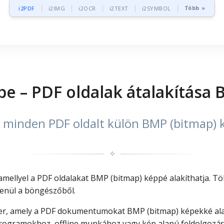
Több »
i2PDF
i2IMG
i2OCR
i2TEXT
i2SYMBOL
e – PDF oldalak átalakítása
t minden PDF oldalt külön BMP (bitmap) 
✧
ellyel a PDF oldalakat BMP (bitmap) képpé alakíthatja. Tölt
lenül a böngészőből.
r, amely a PDF dokumentumokat BMP (bitmap) képekké alakí
ogramokhoz, offline munkához vagy kép alapú feldolgozásh