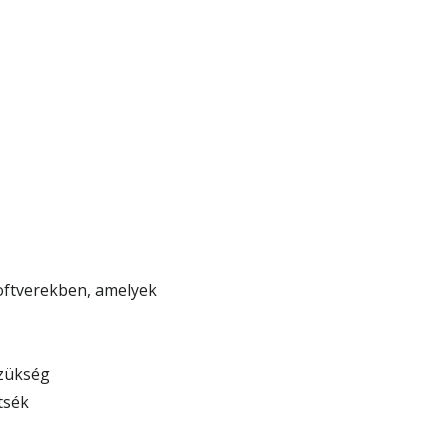
ftverekben, amelyek
zükség
tsék