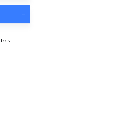
−
tros.