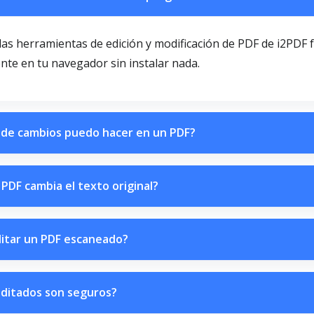
 las herramientas de edición y modificación de PDF de i2PDF
nte en tu navegador sin instalar nada.
 de cambios puedo hacer en un PDF?
 PDF cambia el texto original?
itar un PDF escaneado?
editados son seguros?