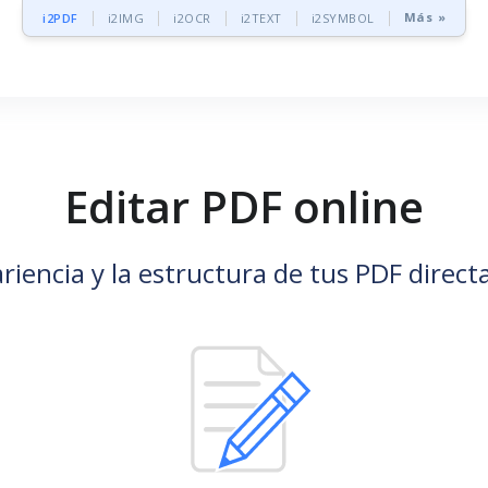
Más »
i2PDF
i2IMG
i2OCR
i2TEXT
i2SYMBOL
Editar PDF online
ariencia y la estructura de tus PDF dire