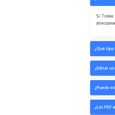
Sí. Todas
directame
¿Qué tipo
¿Editar un
¿Puedo ed
¿Los PDF 