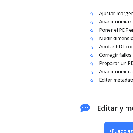
Ajustar márgene
Añadir números
Poner el PDF e
Medir dimension
Anotar PDF con
Corregir fallos
Preparar un PDF
Añadir numerac
Editar metadat
Editar y m
¿Puedo edi