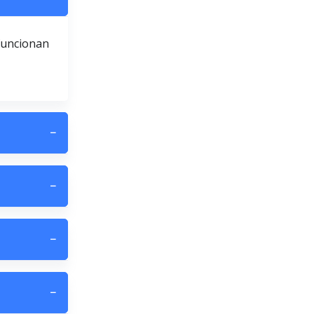
 funcionan
−
−
−
−