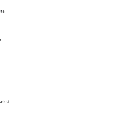
sta
n
seksi