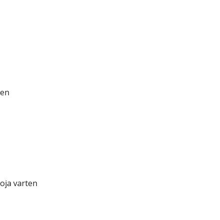
ten
toja varten