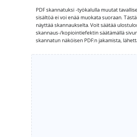
PDF skannatuksi -työkalulla muutat tavallise
sisältöä ei voi enää muokata suoraan. Tästä 
näyttää skannaukselta. Voit säätää ulostulon 
skannaus-/kopiointiefektin säätämällä sivun 
skannatun näköisen PDF:n jakamista, lähettäm