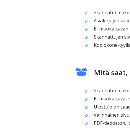
Skannatun näköis
Asiakirjojen valmi
Ei-muokattavan ko
Skannattujen siv
Kopiokone-tyylis
Mitä saat
Skannatun näköis
Ei-muokattavat si
Ulostulo on sääde
Valinnainen sivu
PDF-tiedoston, jo