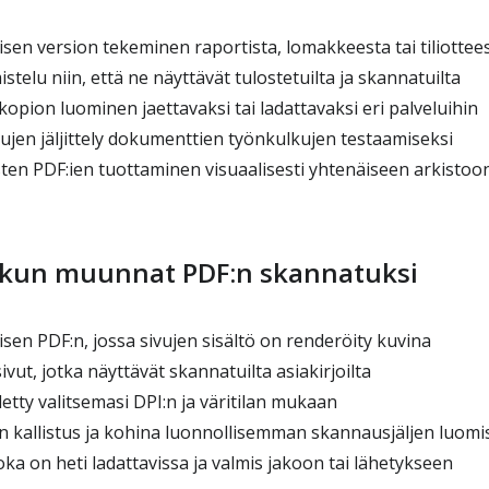
en version tekeminen raportista, lomakkeesta tai tiliottee
stelu niin, että ne näyttävät tulostetuilta ja skannatuilta
pion luominen jaettavaksi tai ladattavaksi eri palveluihin
ujen jäljittely dokumenttien työnkulkujen testaamiseksi
ten PDF:ien tuottaminen visuaalisesti yhtenäiseen arkistoo
, kun muunnat PDF:n skannatuksi
en PDF:n, jossa sivujen sisältö on renderöity kuvina
vut, jotka näyttävät skannatuilta asiakirjoilta
tty valitsemasi DPI:n ja väritilan mukaan
n kallistus ja kohina luonnollisemman skannausjäljen luomi
ka on heti ladattavissa ja valmis jakoon tai lähetykseen