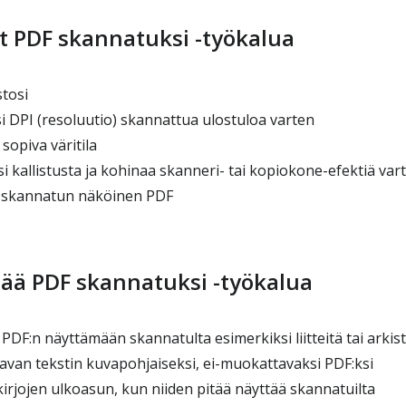
t PDF skannatuksi -työkalua
tosi
i DPI (resoluutio) skannattua ulostuloa varten
sopiva väritila
 kallistusta ja kohinaa skanneri- tai kopiokone-efektiä var
 skannatun näköinen PDF
tää PDF skannatuksi -työkalua
 PDF:n näyttämään skannatulta esimerkiksi liitteitä tai arkis
an tekstin kuvapohjaiseksi, ei-muokattavaksi PDF:ksi
irjojen ulkoasun, kun niiden pitää näyttää skannatuilta