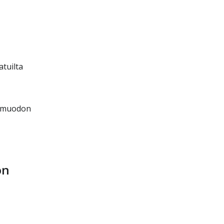
atuilta
stomuodon
ön