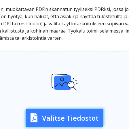
n, muokattavan PDF:n skannatun tyyliseksi PDF:ksi, jossa jo
on hyötyä, kun haluat, että asiakirja näyttää tulostetulta ja
DPI:tä (resoluutio) ja valita käyttötarkoitukseen sopivan vär
kallistusta ja kohinan määrää. Työkalu toimii selaimessa ilm
istä tai arkistointia varten.
Valitse Tiedostot