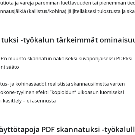
uutiota ja värejä paremman luettavuuden tai pienemmän tie
nnausjälkiä (kallistus/kohina) jäljitelläksesi tulostusta ja s
tuksi -työkalun tärkeimmät ominaisu
:n muunto skannatun näköiseksi kuvapohjaiseksi PDF:ksi
on) säätö
stus- ja kohinasäädöt realistista skannausilmettä varten
okone-tyylinen efekti “kopioidun” ulkoasun luomiseksi
käsittely – ei asennusta
käyttötapoja PDF skannatuksi -työkalul