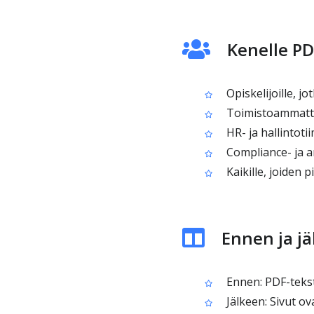
Kenelle PD
Opiskelijoille, j
Toimistoammattila
HR- ja hallintoti
Compliance- ja ar
Kaikille, joiden
Ennen ja j
Ennen: PDF-tekst
Jälkeen: Sivut o