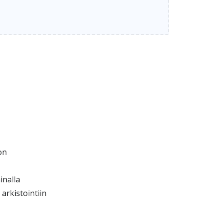
on
inalla
arkistointiin