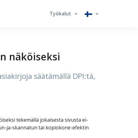
Työkalut
n näköiseksi
iakirjoja säätämällä DPI:tä,
eksi tekemällä jokaisesta sivusta ei-
etun-ja-skannatun tai kopiokone-efektin