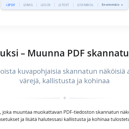
Enemmän »
i2PDF
i2IMG
i2OCR
i2TEXT
i2SYMBOL
uksi – Muunna PDF skannatu
ista kuvapohjaisia skannatun näköisiä as
värejä, kallistusta ja kohinaa
✧
, joka muuntaa muokattavan PDF-tiedoston skannatun näköis
asetukset ja lisätä halutessasi kallistusta ja kohinaa tulost