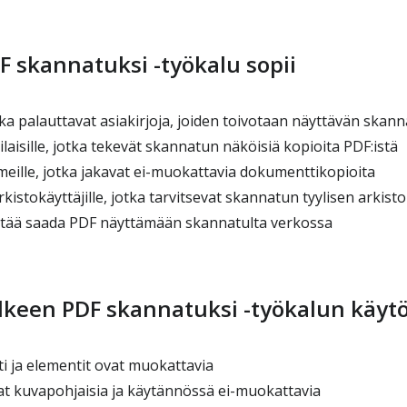
F skannatuksi -työkalu sopii
otka palauttavat asiakirjoja, joiden toivotaan näyttävän skann
isille, jotka tekevät skannatun näköisiä kopioita PDF:istä
imeille, jotka jakavat ei-muokattavia dokumenttikopioita
kistokäyttäjille, jotka tarvitsevat skannatun tyylisen arki
 pitää saada PDF näyttämään skannatulta verkossa
älkeen PDF skannatuksi -työkalun käyt
i ja elementit ovat muokattavia
vat kuvapohjaisia ja käytännössä ei-muokattavia