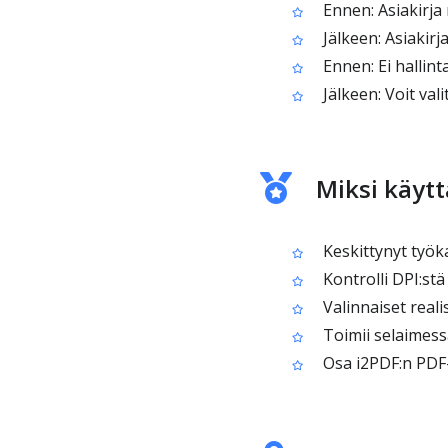
Ennen: Asiakirja 
Jälkeen: Asiakirj
Ennen: Ei hallin
Jälkeen: Voit val
Miksi käytt
Keskittynyt työka
Kontrolli DPI:stä
Valinnaiset real
Toimii selaimess
Osa i2PDF:n PDF