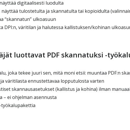
näyttää digitaalisesti luodulta
a näyttää tulostetulta ja skannatulta tai kopioidulta (valinna
taa “skannatun” ulkoasuun
ita DPI:n, väritilan ja halutessa kallistuksen/kohinan ulkoas
äjät luottavat PDF skannatuksi -työka
lu, joka tekee juuri sen, mitä moni etsii: muuntaa PDF:n sk
 ja väritilasta ennustettavaa lopputulosta varten
istiset skannausasetukset (kallistus ja kohina) ilman manua
a – ei ohjelman asennusta
-työkalupakettia