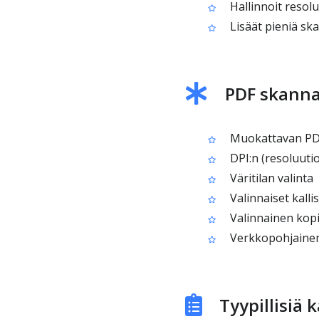
Hallinnoit resol
Lisäät pieniä ska
PDF skanna
Muokattavan PDF
DPI:n (resoluuti
Väritilan valinta
Valinnaiset kalli
Valinnainen kopi
Verkkopohjainen 
Tyypillisiä 