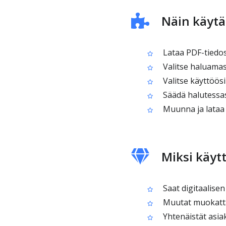
Näin käytä
Lataa PDF-tiedos
Valitse haluamas
Valitse käyttöösi 
Säädä halutessasi
Muunna ja lataa
Miksi käyt
Saat digitaalisen
Muutat muokattav
Yhtenäistät asiak