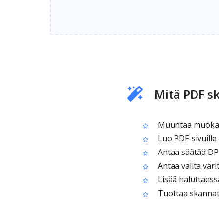
Mitä PDF s
Muuntaa muokatt
Luo PDF-sivuille
Antaa säätää DPI:
Antaa valita värit
Lisää haluttaessa
Tuottaa skannatu