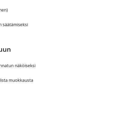
inen)
un säätämiseksi
luun
annatun näköiseksi
alista muokkausta