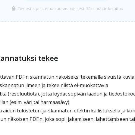
Tiedostot poistetaan automaattisesti 30 minuutin kuluttua
kannatuksi tekee
avan PDF:n skannatun näköiseksi tekemällä sivuista kuvia
 skannatun ilmeen ja tekee niistä ei-muokattavia
tä (resoluutiota), jotta löydät sopivan laadun ja tiedostoko
ilan (esim. väri tai harmaasävy)
 aidon tulostetun-ja-skannatun efektin kallistuksella ja koh
n näköisen PDF:n, joka sopii jakamiseen, lähettämiseen tai 