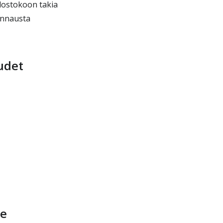
dostokoon takia
kannausta
udet
le