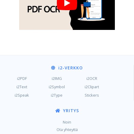
i2
-VERKKO
i2PDF
i2IMG
i2OCR
i2Text
i2Symbol
i2Clipart
i2Speak
i2Type
Stickers
YRITYS
Noin
Ota yhteyttä