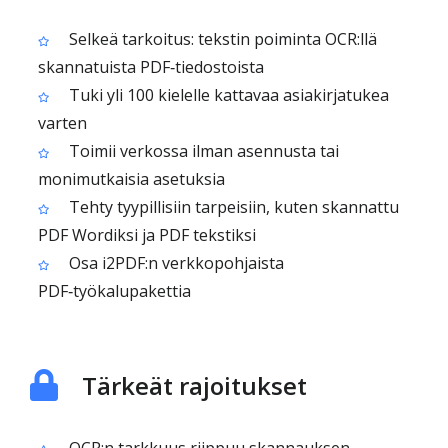
Selkeä tarkoitus: tekstin poiminta OCR:llä
skannatuista PDF‑tiedostoista
Tuki yli 100 kielelle kattavaa asiakirjatukea
varten
Toimii verkossa ilman asennusta tai
monimutkaisia asetuksia
Tehty tyypillisiin tarpeisiin, kuten skannattu
PDF Wordiksi ja PDF tekstiksi
Osa i2PDF:n verkkopohjaista
PDF‑työkalupakettia
Tärkeät rajoitukset