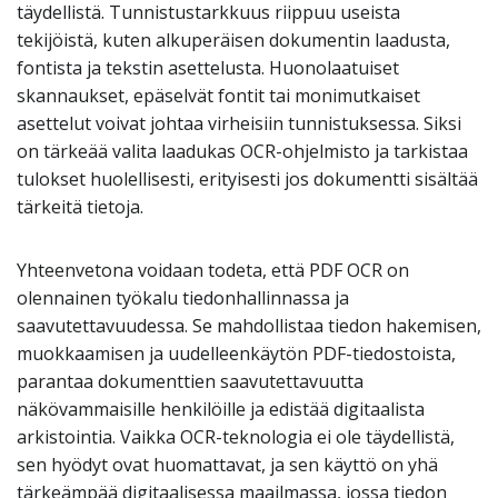
täydellistä. Tunnistustarkkuus riippuu useista
tekijöistä, kuten alkuperäisen dokumentin laadusta,
fontista ja tekstin asettelusta. Huonolaatuiset
skannaukset, epäselvät fontit tai monimutkaiset
asettelut voivat johtaa virheisiin tunnistuksessa. Siksi
on tärkeää valita laadukas OCR-ohjelmisto ja tarkistaa
tulokset huolellisesti, erityisesti jos dokumentti sisältää
tärkeitä tietoja.
Yhteenvetona voidaan todeta, että PDF OCR on
olennainen työkalu tiedonhallinnassa ja
saavutettavuudessa. Se mahdollistaa tiedon hakemisen,
muokkaamisen ja uudelleenkäytön PDF-tiedostoista,
parantaa dokumenttien saavutettavuutta
näkövammaisille henkilöille ja edistää digitaalista
arkistointia. Vaikka OCR-teknologia ei ole täydellistä,
sen hyödyt ovat huomattavat, ja sen käyttö on yhä
tärkeämpää digitaalisessa maailmassa, jossa tiedon