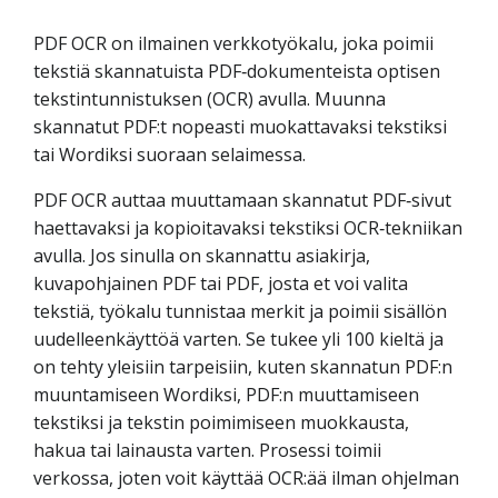
PDF OCR on ilmainen verkkotyökalu, joka poimii
tekstiä skannatuista PDF‑dokumenteista optisen
tekstintunnistuksen (OCR) avulla. Muunna
skannatut PDF:t nopeasti muokattavaksi tekstiksi
tai Wordiksi suoraan selaimessa.
PDF OCR auttaa muuttamaan skannatut PDF‑sivut
haettavaksi ja kopioitavaksi tekstiksi OCR‑tekniikan
avulla. Jos sinulla on skannattu asiakirja,
kuvapohjainen PDF tai PDF, josta et voi valita
tekstiä, työkalu tunnistaa merkit ja poimii sisällön
uudelleenkäyttöä varten. Se tukee yli 100 kieltä ja
on tehty yleisiin tarpeisiin, kuten skannatun PDF:n
muuntamiseen Wordiksi, PDF:n muuttamiseen
tekstiksi ja tekstin poimimiseen muokkausta,
hakua tai lainausta varten. Prosessi toimii
verkossa, joten voit käyttää OCR:ää ilman ohjelman