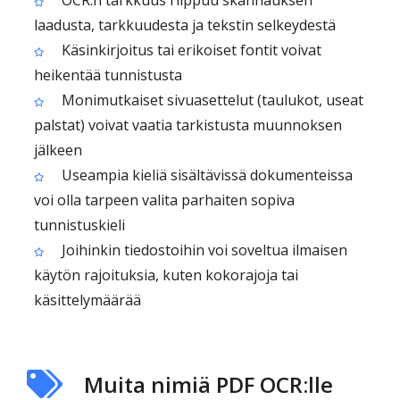
OCR:n tarkkuus riippuu skannauksen
laadusta, tarkkuudesta ja tekstin selkeydestä
Käsinkirjoitus tai erikoiset fontit voivat
heikentää tunnistusta
Monimutkaiset sivuasettelut (taulukot, useat
palstat) voivat vaatia tarkistusta muunnoksen
jälkeen
Useampia kieliä sisältävissä dokumenteissa
voi olla tarpeen valita parhaiten sopiva
tunnistuskieli
Joihinkin tiedostoihin voi soveltua ilmaisen
käytön rajoituksia, kuten kokorajoja tai
käsittelymäärää
Muita nimiä PDF OCR:lle