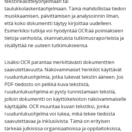
tekstinkäsittelyohjelmaan tai
taulukkolaskentaohjelmaan. Tämä mahdollistaa tiedon
muokkaamisen, päivittämisen ja analysoinnin ilman,
että koko dokumentti täytyy kirjoittaa uudelleen.
Esimerkiksi tutkija voi hyödyntää OCR:ää poimiakseen
tietoja vanhoista, skannatuista tutkimusraporteista ja
sisällyttää ne uuteen tutkimukseensa.
Lisäksi OCR parantaa merkittävästi dokumenttien
saavutettavuutta. Näkövammaiset henkilöt käyttävät
ruudunlukuohjelmia, jotka lukevat tekstin ääneen. Jos
PDF-tiedosto on pelkkä kuva tekstistä,
ruudunlukuohjelma ei pysty tunnistamaan tekstiä,
jolloin dokumentti on käyttökelvoton näkövammaiselle
käyttäjälle. OCR muuntaa kuvan tekstiksi, jonka
ruudunlukuohjelma voi lukea, mikä tekee tiedosta
saavutettavaa ja inklusiivista. Tämä on erityisen
tärkeää julkisissa organisaatioissa ja oppilaitoksissa,