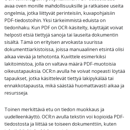
avaa oven monille mahdollisuuksille ja ratkaisee useita
ongelmia, jotka liittyvät perinteisiin, kuvapohjaisiin
PDF-tiedostoihin. Yksi tärkeimmistä eduista on
tiedonhaku. Kun PDF on OCR-käsitelty, käyttäjät voivat
helposti etsiä tiettyjä sanoja tai lauseita dokumentin
sisältä. Tämä on erityisen arvokasta suurissa
dokumenttiarkistoissa, joissa manuaalinen etsintä olisi
aikaa vievää ja tehotonta. Kuvittele esimerkiksi
lakitoimistoa, jolla on valtava määrä PDF-muotoisia
oikeustapauksia. OCR:n avulla he voivat nopeasti löytää
tapaukset, jotka käsittelevät tiettyä lakipykälää tai
ennakkotapausta, mikä säästää huomattavasti aikaa ja
resursseja.
Toinen merkittävä etu on tiedon muokkaus ja
uudelleenkäyttö. OCR:n avulla tekstin voi kopioida PDF-
tiedostosta ja liittää se toiseen dokumenttiin, kuten