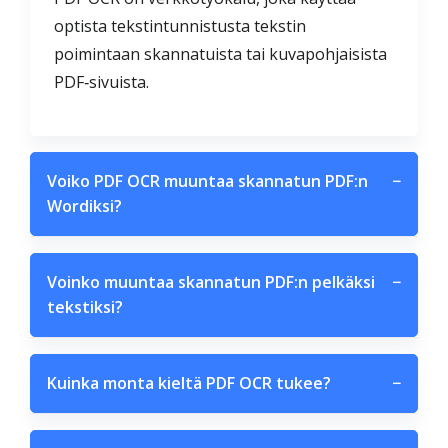
optista tekstintunnistusta tekstin
poimintaan skannatuista tai kuvapohjaisista
PDF‑sivuista.
Voiko PDF OCR muuntaa skannatun PDF:n
−
Wordiksi?
Voinko muuntaa skannatun PDF:n pelkäksi
−
tekstiksi?
Kuinka monta kieltä PDF OCR tukee?
−