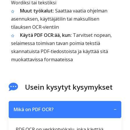
Wordiksi tai tekstiksi
Muut työkalut:
Saattaa vaatia ohjelman
asennuksen, käyttäjätilin tai maksullisen
tilauksen OCR‑vientiin
Käytä PDF OCR:ää, kun:
Tarvitset nopean,
selaimessa toimivan tavan poimia tekstiä
skannatuista PDF‑tiedostoista ja käyttää sitä
muokattavissa formaateissa
Usein kysytyt kysymykset
Mikä on PDF OCR?
−
PDF OCR on verkkotyökalu, joka käyttää