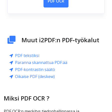
PDF OCR
Muut i2PDF:n PDF‑työkalut
PDF tekstiksi
Paranna skannattua PDF:ää
PDF‑kontrastin säätö
Oikaise PDF (deskew)
Miksi PDF OCR ?
PDF OCR:n merkitys tiedonhallinnassa ja