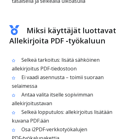
tasaisella ja selkeällä ulkoasulla
Miksi käyttäjät luottavat
Allekirjoita PDF ‑työkaluun
Selkeä tarkoitus: lisätä sähköinen
allekirjoitus PDF‑tiedostoon
Ei vaadi asennusta – toimii suoraan
selaimessa
Antaa valita itselle sopivimman
allekirjoitustavan
Selkeä lopputulos: allekirjoitus lisätään
kuvana PDF:ään
Osa i2PDF‑verkkotyökalujen
PDF‑työkalupakettia