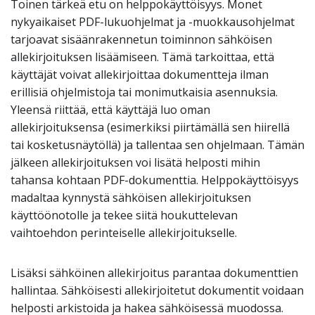
Toinen tärkeä etu on helppokäyttöisyys. Monet
nykyaikaiset PDF-lukuohjelmat ja -muokkausohjelmat
tarjoavat sisäänrakennetun toiminnon sähköisen
allekirjoituksen lisäämiseen. Tämä tarkoittaa, että
käyttäjät voivat allekirjoittaa dokumentteja ilman
erillisiä ohjelmistoja tai monimutkaisia asennuksia.
Yleensä riittää, että käyttäjä luo oman
allekirjoituksensa (esimerkiksi piirtämällä sen hiirellä
tai kosketusnäytöllä) ja tallentaa sen ohjelmaan. Tämän
jälkeen allekirjoituksen voi lisätä helposti mihin
tahansa kohtaan PDF-dokumenttia. Helppokäyttöisyys
madaltaa kynnystä sähköisen allekirjoituksen
käyttöönotolle ja tekee siitä houkuttelevan
vaihtoehdon perinteiselle allekirjoitukselle.
Lisäksi sähköinen allekirjoitus parantaa dokumenttien
hallintaa. Sähköisesti allekirjoitetut dokumentit voidaan
helposti arkistoida ja hakea sähköisessä muodossa.