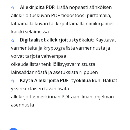
Allekirjoita PDF:
Lisää nopeasti sähköisen
allekirjoituskuvan PDF‑tiedostoosi piirtämällä,
lataamalla kuvan tai kirjoittamalla nimikirjaimet –
kaikki selaimessa
Digitaaliset allekirjoitustyökalut:
Käyttävät
varmenteita ja kryptografista varmennusta ja
voivat tarjota vahvempaa
oikeudellista/henkilöllisyysvarmistusta
lainsäädännöstä ja asetuksista riippuen
Käytä Allekirjoita PDF ‑työkalua kun:
Haluat
yksinkertaisen tavan lisätä
allekirjoitusmerkinnän PDF:ään ilman ohjelman
asennusta