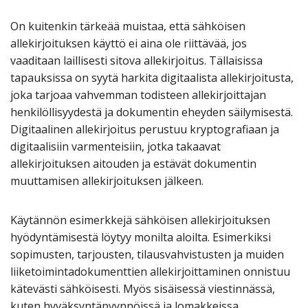
On kuitenkin tärkeää muistaa, että sähköisen
allekirjoituksen käyttö ei aina ole riittävää, jos
vaaditaan laillisesti sitova allekirjoitus. Tällaisissa
tapauksissa on syytä harkita digitaalista allekirjoitusta,
joka tarjoaa vahvemman todisteen allekirjoittajan
henkilöllisyydestä ja dokumentin eheyden säilymisestä.
Digitaalinen allekirjoitus perustuu kryptografiaan ja
digitaalisiin varmenteisiin, jotka takaavat
allekirjoituksen aitouden ja estävät dokumentin
muuttamisen allekirjoituksen jälkeen.
Käytännön esimerkkejä sähköisen allekirjoituksen
hyödyntämisestä löytyy monilta aloilta. Esimerkiksi
sopimusten, tarjousten, tilausvahvistusten ja muiden
liiketoimintadokumenttien allekirjoittaminen onnistuu
kätevästi sähköisesti. Myös sisäisessä viestinnässä,
kuten hyväksyntäpyynnöissä ja lomakkeissa,