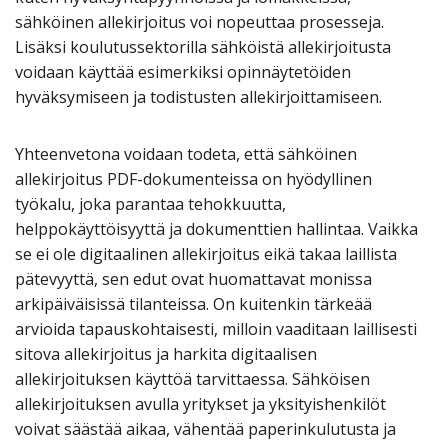
sähköinen allekirjoitus voi nopeuttaa prosesseja.
Lisäksi koulutussektorilla sähköistä allekirjoitusta
voidaan käyttää esimerkiksi opinnäytetöiden
hyväksymiseen ja todistusten allekirjoittamiseen.
Yhteenvetona voidaan todeta, että sähköinen
allekirjoitus PDF-dokumenteissa on hyödyllinen
työkalu, joka parantaa tehokkuutta,
helppokäyttöisyyttä ja dokumenttien hallintaa. Vaikka
se ei ole digitaalinen allekirjoitus eikä takaa laillista
pätevyyttä, sen edut ovat huomattavat monissa
arkipäiväisissä tilanteissa. On kuitenkin tärkeää
arvioida tapauskohtaisesti, milloin vaaditaan laillisesti
sitova allekirjoitus ja harkita digitaalisen
allekirjoituksen käyttöä tarvittaessa. Sähköisen
allekirjoituksen avulla yritykset ja yksityishenkilöt
voivat säästää aikaa, vähentää paperinkulutusta ja