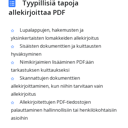
Tyypillisiä tapoja
allekirjoittaa PDF
Lupalappujen, hakemusten ja
yksinkertaisten lomakkeiden allekirjoitus
Sisäisten dokumenttien ja kuittausten
hyväksyminen
Nimikirjaimien lisääminen PDF:ään
tarkastuksen kuittaukseksi
Skannattujen dokumenttien
allekirjoittaminen, kun niihin tarvitaan vain
allekirjoitus
Allekirjoitettujen PDF‑tiedostojen
palauttaminen hallinnollisiin tai henkilökohtaisiin
asioihin