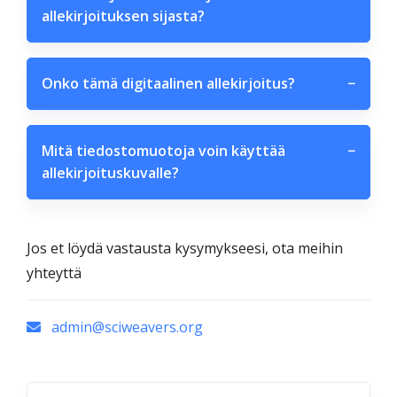
allekirjoituksen sijasta?
Onko tämä digitaalinen allekirjoitus?
−
Mitä tiedostomuotoja voin käyttää
−
allekirjoituskuvalle?
Jos et löydä vastausta kysymykseesi, ota meihin
yhteyttä
admin@sciweavers.org