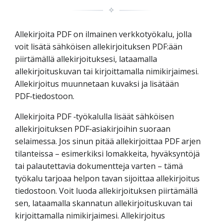
✧
Allekirjoita PDF on ilmainen verkkotyökalu, jolla
voit lisätä sähköisen allekirjoituksen PDF:ään
piirtämällä allekirjoituksesi, lataamalla
allekirjoituskuvan tai kirjoittamalla nimikirjaimesi.
Allekirjoitus muunnetaan kuvaksi ja lisätään
PDF‑tiedostoon.
Allekirjoita PDF ‑työkalulla lisäät sähköisen
allekirjoituksen PDF‑asiakirjoihin suoraan
selaimessa. Jos sinun pitää allekirjoittaa PDF arjen
tilanteissa – esimerkiksi lomakkeita, hyväksyntöjä
tai palautettavia dokumentteja varten – tämä
työkalu tarjoaa helpon tavan sijoittaa allekirjoitus
tiedostoon. Voit luoda allekirjoituksen piirtämällä
sen, lataamalla skannatun allekirjoituskuvan tai
kirjoittamalla nimikirjaimesi. Allekirjoitus