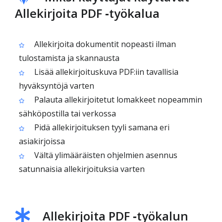
Allekirjoita PDF ‑työkalua
Allekirjoita dokumentit nopeasti ilman
tulostamista ja skannausta
Lisää allekirjoituskuva PDF:iin tavallisia
hyväksyntöjä varten
Palauta allekirjoitetut lomakkeet nopeammin
sähköpostilla tai verkossa
Pidä allekirjoituksen tyyli samana eri
asiakirjoissa
Vältä ylimääräisten ohjelmien asennus
satunnaisia allekirjoituksia varten
Allekirjoita PDF ‑työkalun