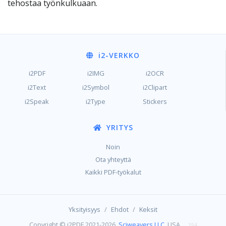
tehostaa työnkulkuaan.
i2
-VERKKO
i2PDF
i2IMG
i2OCR
i2Text
i2Symbol
i2Clipart
i2Speak
i2Type
Stickers
YRITYS
Noin
Ota yhteyttä
Kaikki PDF-työkalut
/
/
Yksityisyys
Ehdot
Keksit
Copyright © i2PDF 2021-2026,
Sciweavers LLC
, USA
194