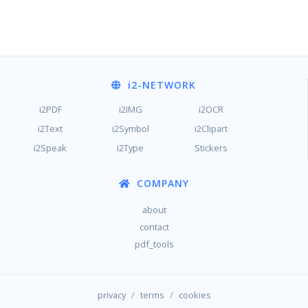
i2
-NETWORK
i2PDF
i2IMG
i2OCR
i2Text
i2Symbol
i2Clipart
i2Speak
i2Type
Stickers
COMPANY
about
contact
pdf_tools
/
/
privacy
terms
cookies