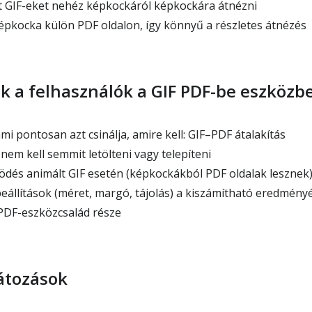
lt GIF-eket nehéz képkockáról képkockára átnézni
pkocka külön PDF oldalon, így könnyű a részletes átnézés
k a felhasználók a GIF PDF-be eszközb
mi pontosan azt csinálja, amire kell: GIF–PDF átalakítás
em kell semmit letölteni vagy telepíteni
és animált GIF esetén (képkockákból PDF oldalak lesznek
eállítások (méret, margó, tájolás) a kiszámítható eredmény
PDF-eszközcsalád része
átozások