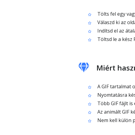
Tölts fel egy vagy
Válaszd ki az old
Indítsd el az áta
Töltsd le a kész P
Miért hasz
A GIF tartalmat 
Nyomtatásra kész
Több GIF fájlt i
Az animált GIF k
Nem kell külön p