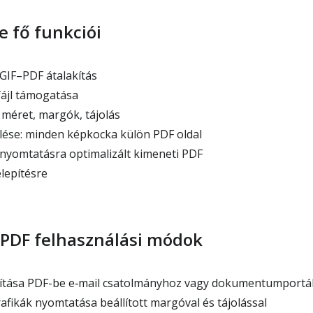
e fő funkciói
GIF–PDF átalakítás
fájl támogatása
 méret, margók, tájolás
lése: minden képkocka külön PDF oldal
yomtatásra optimalizált kimeneti PDF
lepítésre
–PDF felhasználási módok
kítása PDF-be e‑mail csatolmányhoz vagy dokumentumportá
afikák nyomtatása beállított margóval és tájolással