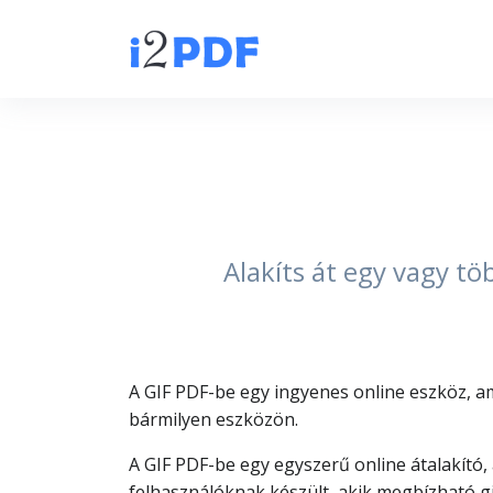
Alakíts át egy vagy tö
A GIF PDF-be egy ingyenes online eszköz, a
bármilyen eszközön.
A GIF PDF-be egy egyszerű online átalakító,
felhasználóknak készült, akik megbízható g