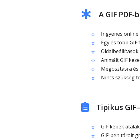
A GIF PDF-b
Ingyenes online 
Egy és több GIF 
Oldalbeállítások:
Animált GIF keze
Megosztásra és n
Nincs szükség te
Tipikus GIF
GIF képek átala
GIF-ben tárolt gr