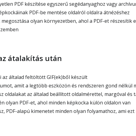
yetlen PDF készítése egyszerű segédanyaghoz vagy archív
épkockáinak PDF-be mentése oldalról oldalra átnézéshez
 megosztása olyan környezetben, ahol a PDF-et részesítik 
szemben
az átalakítás után
 az általad feltöltött GIF(ek)ből készült
ot, amit a legtöbb eszközön és rendszeren gond nélkül m
oldalakat az általad beállított oldalmérettel, margóval és t
én olyan PDF-et, ahol minden képkocka külön oldalon van
, PDF-alapú kimenetet minden olyan folyamathoz, ami ezt 