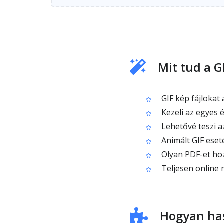
Mit tud a G
GIF kép fájlokat
Kezeli az egyes és
Lehetővé teszi az
Animált GIF eset
Olyan PDF-et hoz
Teljesen online m
Hogyan has