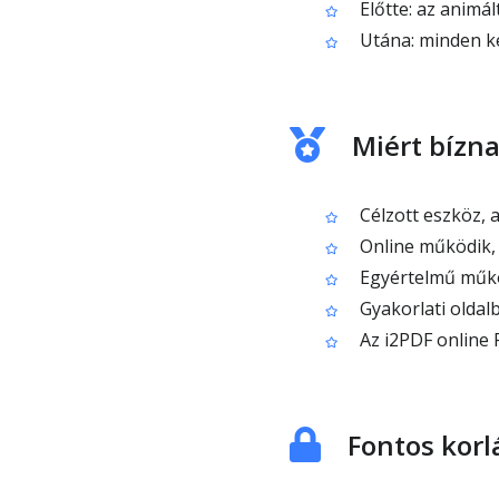
Előtte: az animá
Utána: minden ké
Miért bízna
Célzott eszköz, a
Online működik, n
Egyértelmű működ
Gyakorlati oldalb
Az i2PDF online 
Fontos korl