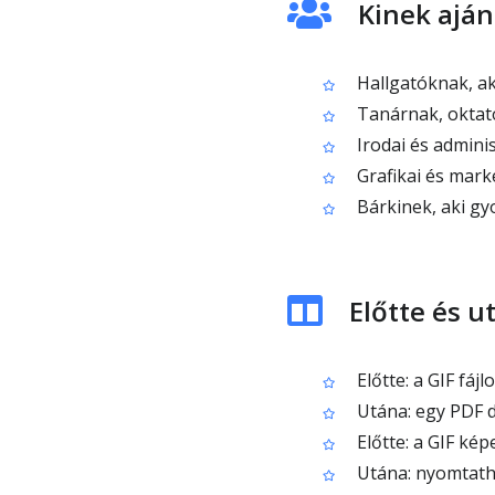
Kinek aján
Hallgatóknak, ak
Tanárnak, oktató
Irodai és admini
Grafikai és mark
Bárkinek, aki gy
Előtte és u
Előtte: a GIF fá
Utána: egy PDF d
Előtte: a GIF kép
Utána: nyomtathat