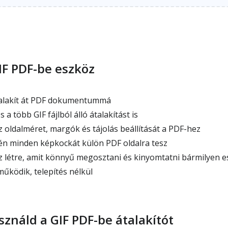
IF PDF-be eszköz
 alakít át PDF dokumentummá
 a több GIF fájlból álló átalakítást is
 oldalméret, margók és tájolás beállítását a PDF-hez
én minden képkockát külön PDF oldalra tesz
 létre, amit könnyű megosztani és kinyomtatni bármilyen 
űködik, telepítés nélkül
ználd a GIF PDF-be átalakítót