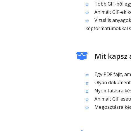
Több GIF-ből eg
Animált GIF-ek k
Vizuális anyagok
képformátumokkal 
Mit kapsz 
Egy PDF fájlt, ami
Olyan dokumentum
Nyomtatásra kész 
Animált GIF eset
Megosztásra kész