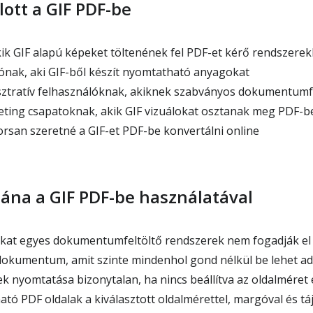
lott a GIF PDF-be
ik GIF alapú képeket töltenének fel PDF-et kérő rendszere
nak, aki GIF-ből készít nyomtatható anyagokat
sztratív felhasználóknak, akiknek szabványos dokumentum
eting csapatoknak, akik GIF vizuálokat osztanak meg PDF-
orsan szeretné a GIF-et PDF-be konvertálni online
tána a GIF PDF-be használatával
jlokat egyes dokumentumfeltöltő rendszerek nem fogadják el
okumentum, amit szinte mindenhol gond nélkül be lehet ad
ek nyomtatása bizonytalan, ha nincs beállítva az oldalméret
ó PDF oldalak a kiválasztott oldalmérettel, margóval és táj