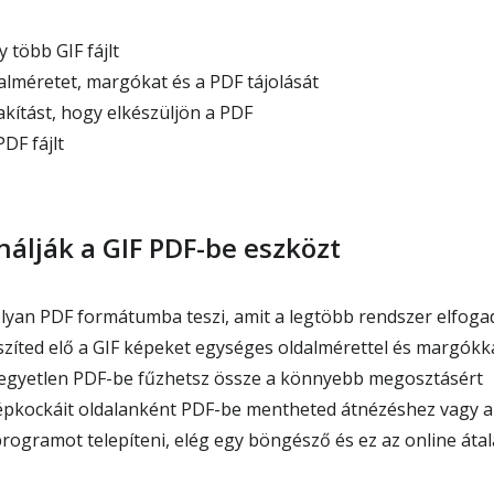
 több GIF fájlt
alméretet, margókat és a PDF tájolását
lakítást, hogy elkészüljön a PDF
DF fájlt
nálják a GIF PDF-be eszközt
olyan PDF formátumba teszi, amit a legtöbb rendszer elfoga
íted elő a GIF képeket egységes oldalmérettel és margókk
s egyetlen PDF-be fűzhetsz össze a könnyebb megosztásért
épkockáit oldalanként PDF-be mentheted átnézéshez vagy a
rogramot telepíteni, elég egy böngésző és ez az online átal