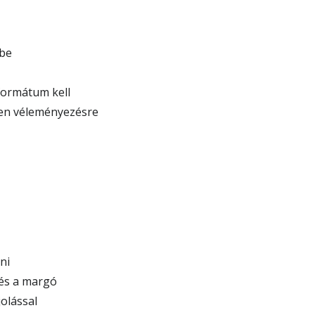
kbe
formátum kell
ben véleményezésre
ni
 és a margó
olással