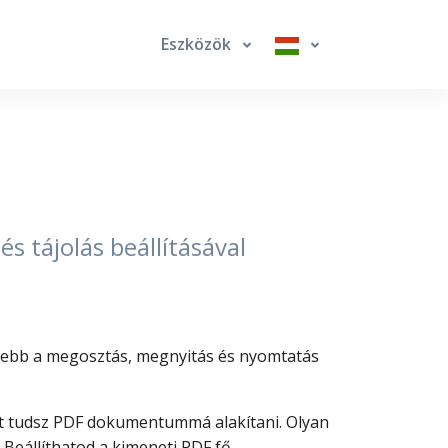
Eszközök
s tájolás beállításával
nyebb a megosztás, megnyitás és nyomtatás
jlt tudsz PDF dokumentummá alakítani. Olyan
Beállíthatod a kimeneti PDF fő