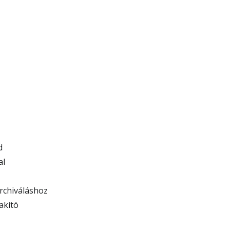
d
al
rchiváláshoz
akító