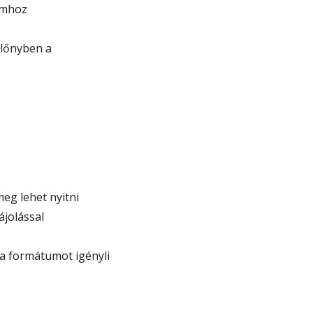
umhoz
előnyben a
eg lehet nyitni
ájolással
a formátumot igényli