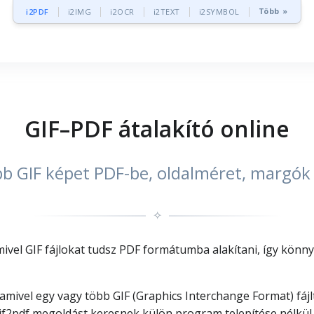
Több »
i2PDF
i2IMG
i2OCR
i2TEXT
i2SYMBOL
GIF–PDF átalakító online
bb GIF képet PDF-be, oldalméret, margók é
✧
mivel GIF fájlokat tudsz PDF formátumba alakítani, így kön
 amivel egy vagy több GIF (Graphics Interchange Format) fá
if2pdf megoldást keresnek külön program telepítése nélkül. 