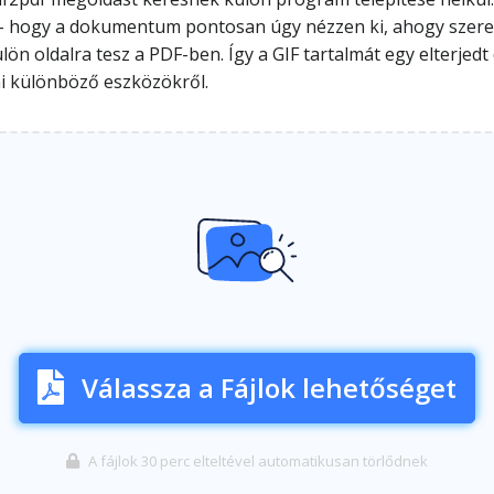
 – hogy a dokumentum pontosan úgy nézzen ki, ahogy szeret
 külön oldalra tesz a PDF-ben. Így a GIF tartalmát egy elte
i különböző eszközökről.
Válassza a Fájlok lehetőséget
A fájlok 30 perc elteltével automatikusan törlődnek