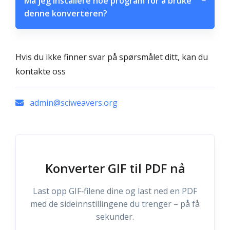
Må jeg installere noe program for å bruke
−
denne konverteren?
Hvis du ikke finner svar på spørsmålet ditt, kan du
kontakte oss
admin@sciweavers.org
Konverter GIF til PDF nå
Last opp GIF‑filene dine og last ned en PDF
med de sideinnstillingene du trenger – på få
sekunder.