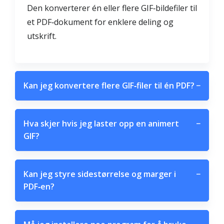
Den konverterer én eller flere GIF‑bildefiler til
et PDF‑dokument for enklere deling og
utskrift.
Kan jeg konvertere flere GIF‑filer til én PDF?
−
Hva skjer hvis jeg laster opp en animert
−
GIF?
Kan jeg styre sidestørrelse og marger i
−
PDF‑en?