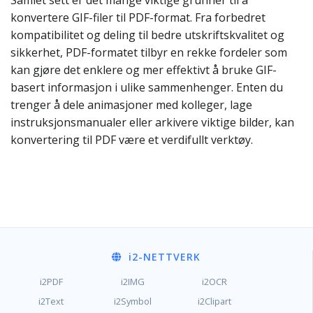
Samlet sett er det mange viktige grunner til å
konvertere GIF-filer til PDF-format. Fra forbedret
kompatibilitet og deling til bedre utskriftskvalitet og
sikkerhet, PDF-formatet tilbyr en rekke fordeler som
kan gjøre det enklere og mer effektivt å bruke GIF-
basert informasjon i ulike sammenhenger. Enten du
trenger å dele animasjoner med kolleger, lage
instruksjonsmanualer eller arkivere viktige bilder, kan
konvertering til PDF være et verdifullt verktøy.
i2
-NETTVERK
i2PDF
i2IMG
i2OCR
i2Text
i2Symbol
i2Clipart