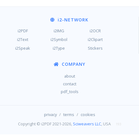
i2
-NETWORK
i2PDF
i2IMG
i2OCR
i2Text
i2Symbol
i2Clipart
i2Speak
i2Type
Stickers
COMPANY
about
contact
pdf_tools
/
/
privacy
terms
cookies
Copyright © i2PDF 2021-2026,
Sciweavers LLC
, USA
193