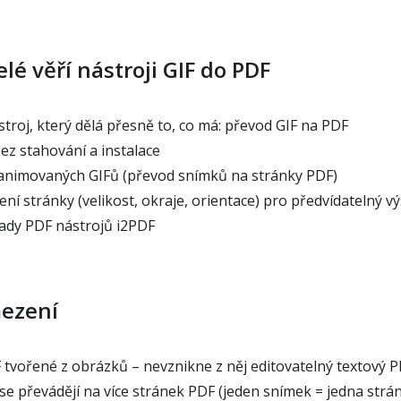
elé věří nástroji GIF do PDF
roj, který dělá přesně to, co má: převod GIF na PDF
ez stahování a instalace
animovaných GIFů (převod snímků na stránky PDF)
ní stránky (velikost, okraje, orientace) pro předvídatelný v
ady PDF nástrojů i2PDF
mezení
tvořené z obrázků – nevznikne z něj editovatelný textový 
e převádějí na více stránek PDF (jeden snímek = jedna strán