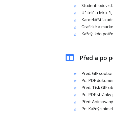
Studenti odevzdá
Učitelé a lektoři,
Kancelářští a adm
Grafické a market
Každý, kdo potře
Před a po p
Před: GIF soubor
Po: PDF dokument
Před: Tisk GIF o
Po: PDF stránky p
Před: Animovaný 
Po: Každý sníme