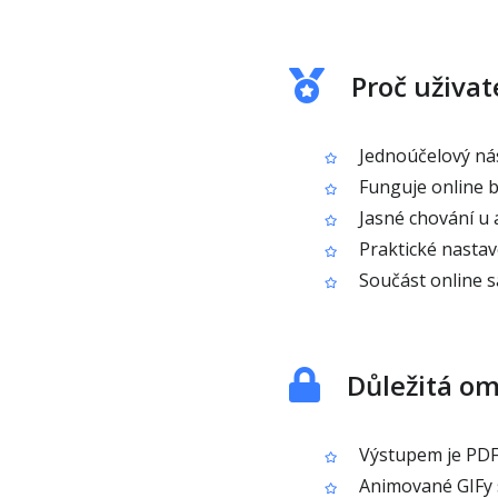
Proč uživat
Jednoúčelový nást
Funguje online b
Jasné chování u 
Praktické nastave
Součást online s
Důležitá o
Výstupem je PDF 
Animované GIFy s