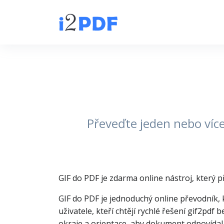
Převeďte jeden nebo více 
GIF do PDF je zdarma online nástroj, který p
GIF do PDF je jednoduchý online převodník,
uživatele, kteří chtějí rychlé řešení gif2pdf
okraje a orientace, aby dokument odpovídal