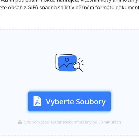
te obsah z GIFů snadno sdílet v běžném formátu dokumentu
Vyberte Soubory
Soubory jsou automaticky smazány po 30 minutách