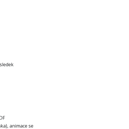
ýsledek
PDF
ka), animace se