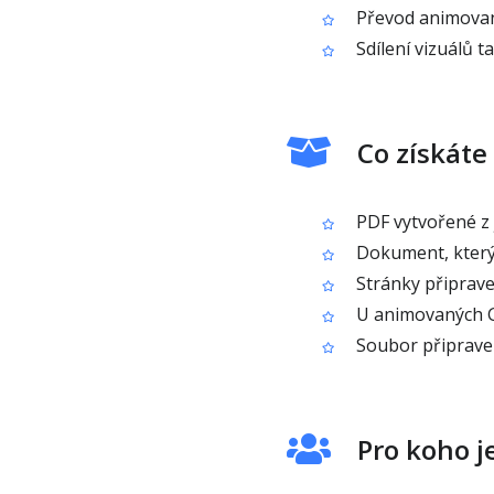
Převod animovaný
Sdílení vizuálů 
Co získáte
PDF vytvořené z 
Dokument, který 
Stránky připraven
U animovaných GI
Soubor připravený
Pro koho j