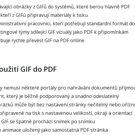
vající obrázky z GIFů do systémů, které berou hlavně PDF
 kteří z GIFů připravují materiály k tisku
inistrativní pracovníci, kteří potřebují standardní formát 
ingové týmy sdílející GIF vizuály jako PDF k připomínkám
buje rychle převést GIF na PDF online
oužití GIF do PDF
y nemusí některé portály pro nahrávání dokumentů přijmo
, který je běžně podporovaný a snadno odeslatelný
brázků může být bez nastavení stránky nečitelný nebo ořízn
řipravené na tisk s nastavenou velikostí, okraji a orientací
GIF se špatně prochází snímek po snímku
k animace uložený jako samostatná PDF stránka