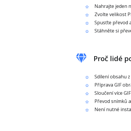
Nahrajte jeden n
Zvolte velikost P
Spusťte převod 
Stáhněte si pře
Proč lidé p
Sdílení obsahu z
Příprava GIF obr
Sloučení více GI
Převod snímků a
Není nutné instal