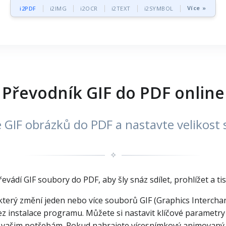
Více »
i2PDF
i2IMG
i2OCR
i2TEXT
i2SYMBOL
Převodník GIF do PDF online
GIF obrázků do PDF a nastavte velikost s
✧
řevádí GIF soubory do PDF, aby šly snáz sdílet, prohlížet a t
 který změní jeden nebo více souborů GIF (Graphics Interch
 bez instalace programu. Můžete si nastavit klíčové parametry
 vašim potřebám. Pokud nahrajete vícesnímkový animovaný G