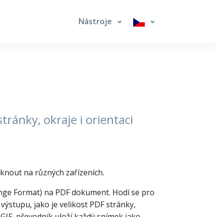
Nástroje
tránky, okraje i orientaci
isknout na různých zařízeních.
ange Format) na PDF dokument. Hodí se pro
 výstupu, jako je velikost PDF stránky,
IF, převodník uloží každý snímek jako