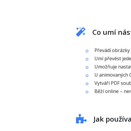
Co umí nást
Převádí obrázky
Umí převést jede
Umožňuje nastavit
U animovaných G
Vytváří PDF soubo
Běží online – nen
Jak používa