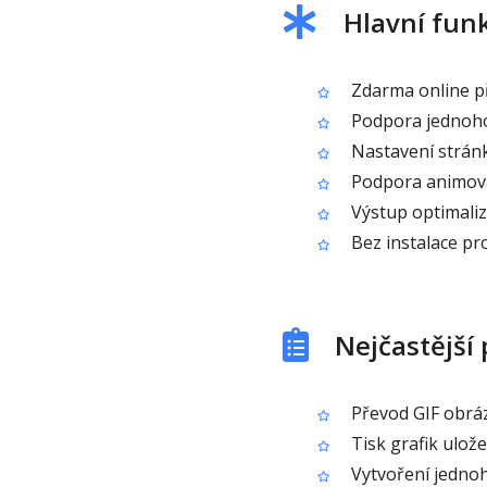
Hlavní funk
Zdarma online p
Podpora jednoho 
Nastavení stránky
Podpora animova
Výstup optimalizo
Bez instalace p
Nejčastější 
Převod GIF obráz
Tisk grafik ulože
Vytvoření jednoh