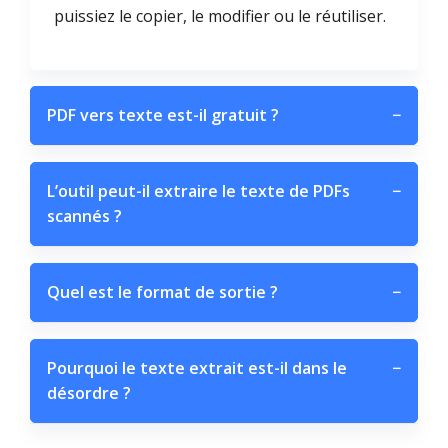
puissiez le copier, le modifier ou le réutiliser.
PDF vers texte est-il gratuit ?
−
L’outil peut-il extraire le texte de PDFs
−
scannés ?
Quel est le format de sortie ?
−
Pourquoi le texte extrait est-il dans le
−
désordre ?