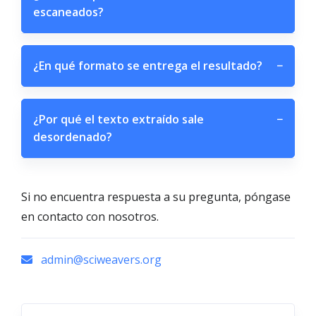
escaneados?
¿En qué formato se entrega el resultado?
−
¿Por qué el texto extraído sale
−
desordenado?
Si no encuentra respuesta a su pregunta, póngase
en contacto con nosotros.
admin@sciweavers.org