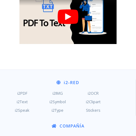
i2
-RED
i2PDF
i2IMG
i2OCR
i2Text
i2Symbol
i2Clipart
i2Speak
i2Type
Stickers
COMPAÑÍA