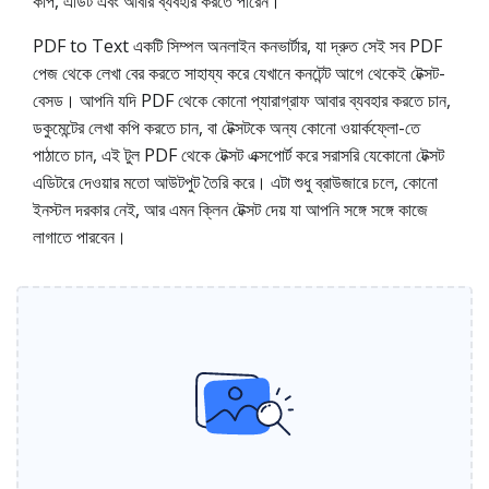
কপি, এডিট এবং আবার ব্যবহার করতে পারেন।
PDF to Text একটি সিম্পল অনলাইন কনভার্টার, যা দ্রুত সেই সব PDF
পেজ থেকে লেখা বের করতে সাহায্য করে যেখানে কনটেন্ট আগে থেকেই টেক্সট-
বেসড। আপনি যদি PDF থেকে কোনো প্যারাগ্রাফ আবার ব্যবহার করতে চান,
ডকুমেন্টের লেখা কপি করতে চান, বা টেক্সটকে অন্য কোনো ওয়ার্কফ্লো-তে
পাঠাতে চান, এই টুল PDF থেকে টেক্সট এক্সপোর্ট করে সরাসরি যেকোনো টেক্সট
এডিটরে দেওয়ার মতো আউটপুট তৈরি করে। এটা শুধু ব্রাউজারে চলে, কোনো
ইনস্টল দরকার নেই, আর এমন ক্লিন টেক্সট দেয় যা আপনি সঙ্গে সঙ্গে কাজে
লাগাতে পারবেন।