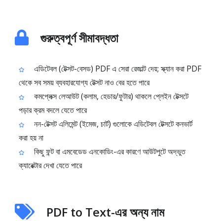
গুরুত্বপূর্ণ সীমাবদ্ধতা
এডিটেবল (টেক্সট-বেসড) PDF এ সেরা রেজাল্ট দেয়; স্ক্যান করা PDF
থেকে সব সময় ব্যবহারযোগ্য টেক্সট নাও বের হতে পারে
কমপ্লেক্স লেআউট (কলাম, হেডার/ফুটার) থাকলে প্লেইন টেক্সটে
পড়ার ক্রম বদলে যেতে পারে
নন-টেক্সট এলিমেন্ট (ইমেজ, চার্ট) গুলোকে এডিটেবল টেক্সটে কনভার্ট
করা হয় না
কিছু ফন্ট বা এমবেডেড এনকোডিং-এর কারণে আউটপুটে অদ্ভুত
ক্যারেক্টার দেখা যেতে পারে
PDF to Text-এর অন্য নাম