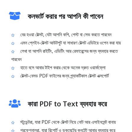
কনভার্ট করার পর আপনি কী পাবেন
বের হওয়া টেক্সট, যেটা আপনি কপি, পেস্ট বা সেভ করতে পারবেন
এমন প্লেইন-টেক্সট আউটপুট যা সাধারণ টেক্সট এডিটরে ওপেন করা যায়
লেখা যা আপনি রাইটিং, এডিটিং আর রেফারেন্সের জন্য ব্যবহার করতে
পারবেন
হাতে বসে আবার টাইপ করার থেকে অনেক দ্রুত ওয়ার্কফ্লো
টেক্সট-বেসড PDF ফাইলের জন্য প্র্যাকটিকাল টেক্সট এক্সপোর্ট
কারা PDF to Text ব্যবহার করে
স্টুডেন্টরা, যারা PDF থেকে টেক্সট নিয়ে নোট আর এসাইনমেন্ট বানায়
প্রফেশনালরা, যারা রিপোর্ট ও ডকুমেন্টের কনটেন্ট আবার ব্যবহার করে