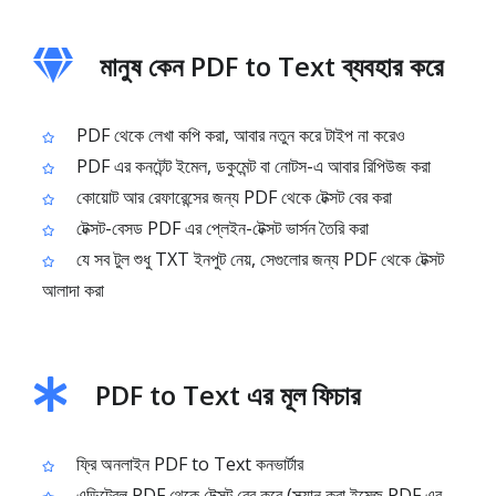
মানুষ কেন PDF to Text ব্যবহার করে
PDF থেকে লেখা কপি করা, আবার নতুন করে টাইপ না করেও
PDF এর কনটেন্ট ইমেল, ডকুমেন্ট বা নোটস-এ আবার রিপিউজ করা
কোয়োট আর রেফারেন্সের জন্য PDF থেকে টেক্সট বের করা
টেক্সট-বেসড PDF এর প্লেইন-টেক্সট ভার্সন তৈরি করা
যে সব টুল শুধু TXT ইনপুট নেয়, সেগুলোর জন্য PDF থেকে টেক্সট
আলাদা করা
PDF to Text এর মূল ফিচার
ফ্রি অনলাইন PDF to Text কনভার্টার
এডিটেবল PDF থেকে টেক্সট বের করে (স্ক্যান করা ইমেজ PDF এর