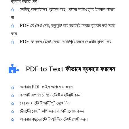
ব্যবহার করতে দেয়
সবকিছু অনলাইনেই প্রসেস করে, কোনো সফটওয়্যার ইনস্টল লাগবে
না
PDF এর লেখা নোট, ডকুমেন্ট আর ড্রাফটে আবার ব্যবহার করা সহজ
করে
PDF কে দ্রুত টেক্সট-বেসড আউটপুটে বদলে দেওয়ার সুবিধা দেয়
PDF to Text কীভাবে ব্যবহার করবেন
আপনার PDF ফাইল আপলোড করুন
কনভার্ট অপশন চালিয়ে টেক্সট এক্সট্র্যাক্ট করুন
বের হওয়া টেক্সট আউটপুট দেখে নিন
টেক্সটের রেজাল্ট কপি করুন বা ডাউনলোড করুন
আপনার পছন্দের টেক্সট এডিটরে টেক্সট পেস্ট করুন