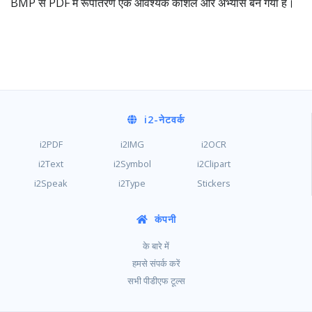
BMP से PDF में रूपांतरण एक आवश्यक कौशल और अभ्यास बन गया है।
i2
-नेटवर्क
i2PDF
i2IMG
i2OCR
i2Text
i2Symbol
i2Clipart
i2Speak
i2Type
Stickers
कंपनी
के बारे में
हमसे संपर्क करें
सभी पीडीएफ टूल्स