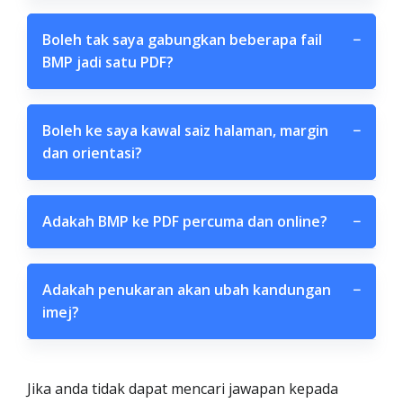
Boleh tak saya gabungkan beberapa fail
−
BMP jadi satu PDF?
Boleh ke saya kawal saiz halaman, margin
−
dan orientasi?
Adakah BMP ke PDF percuma dan online?
−
Adakah penukaran akan ubah kandungan
−
imej?
Jika anda tidak dapat mencari jawapan kepada