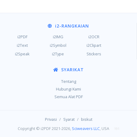
i2
-RANGKAIAN
i2PDF
i2IMG
i2OCR
i2Text
i2Symbol
i2Clipart
i2Speak
i2Type
Stickers
SYARIKAT
Tentang
Hubungi Kami
Semua Alat PDF
/
/
Privasi
Syarat
biskut
Copyright © i2PDF 2021-2026,
Sciweavers LLC
, USA
191