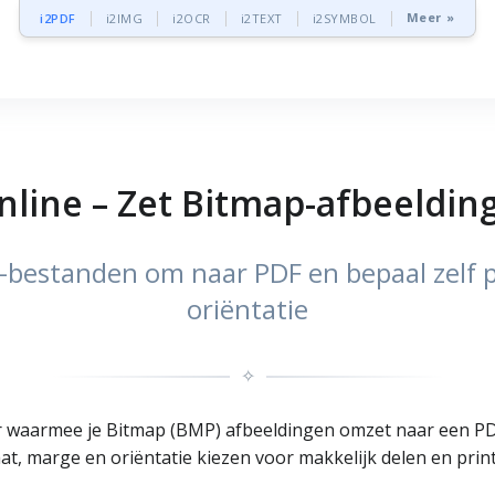
Meer »
i2PDF
i2IMG
i2OCR
i2TEXT
i2SYMBOL
line – Zet Bitmap-afbeeldi
-bestanden om naar PDF en bepaal zelf 
oriëntatie
✧
er waarmee je Bitmap (BMP) afbeeldingen omzet naar een P
t, marge en oriëntatie kiezen voor makkelijk delen en prin