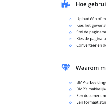
Hoe gebrui
Upload één of m
Kies het gewens
Stel de paginamar
Kies de pagina-or
Converteer en d
Waarom me
BMP-afbeeldingen
BMP’s makkelijke
Een document m
Een formaat stur