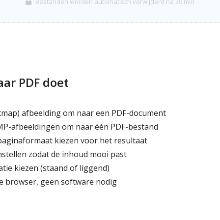
Bestanden worden automatisch verwijderd na 30 min
ar PDF doet
tmap) afbeelding om naar een PDF-document
P-afbeeldingen om naar één PDF-bestand
paginaformaat kiezen voor het resultaat
nstellen zodat de inhoud mooi past
atie kiezen (staand of liggend)
je browser, geen software nodig