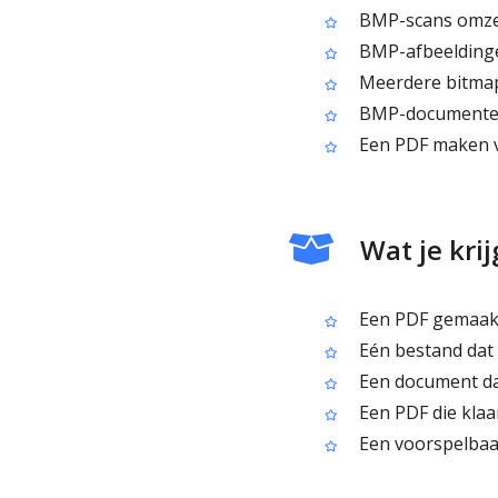
BMP-scans omzet
BMP-afbeeldinge
Meerdere bitmap
BMP-documenten a
Een PDF maken v
Wat je kri
Een PDF gemaakt
Eén bestand dat m
Een document dat
Een PDF die klaar
Een voorspelbaar