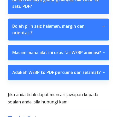
satu PDF?
Boleh pilih saiz halaman, margin dan
−
orientasi?
Macam mana alat ini urus fail WEBP animasi?
−
Adakah WEBP to PDF percuma dan selamat?
−
Jika anda tidak dapat mencari jawapan kepada
soalan anda, sila hubungi kami